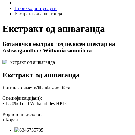
Производи и услуги
Екстракт од ашваганда
Екстракт од ашваганда
Ботанички екстракт од целосен спектар на
Ashwagandha / Withania somnifera
Екстракт од ашваганда
Латинско име: Withania somnifera
Спецификација(и):
• 1-20% Total Withanolides HPLC
Користени делови:
• Корен