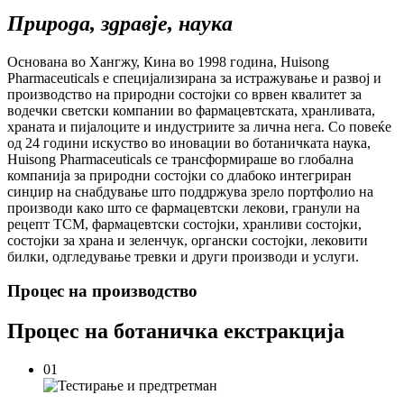
Природа, здравје, наука
Основана во Хангжу, Кина во 1998 година, Huisong
Pharmaceuticals е специјализирана за истражување и развој и
производство на природни состојки со врвен квалитет за
водечки светски компании во фармацевтската, хранливата,
храната и пијалоците и индустриите за лична нега. Со повеќе
од 24 години искуство во иновации во ботаничката наука,
Huisong Pharmaceuticals се трансформираше во глобална
компанија за природни состојки со длабоко интегриран
синџир на снабдување што поддржува зрело портфолио на
производи како што се фармацевтски лекови, гранули на
рецепт TCM, фармацевтски состојки, хранливи состојки,
состојки за храна и зеленчук, органски состојки, лековити
билки, одгледување тревки и други производи и услуги.
Процес на производство
Процес на ботаничка екстракција
01