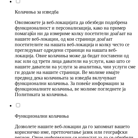
Колачиња за изведба
Овозможете ја веб-локацијата да обезбеди подобрена
функционалност и персонализација, како на пример
помагајќи ни да измериме колку посетители доаѓаат на
нашите веб-локации, од кои страници доаѓаат
посетителите на нашата веб-локација и колку често се
прегледуваат одредени страници на нашата веб-
локација. Овие колачиња може да бидат поставени од
нас или од трети лица даватели на услуги, како што се
нашите даватели на услуги за аналитика, чии услуги сме
ги додале на нашите страници. Ве молиме имајте
предвид дека колачињата за изведба вклучуваат
функционални колачиња. За повеќе информации за
функционалните колачиња, ве молиме погледнете ја
Политиката за колачиња.
Функционални колачиња
Дозволете нашите веб-локации да го запомнат вашето
корисничко име, претпочитање јазик или географски
регион. Овие информации се користат за да се обезбеди