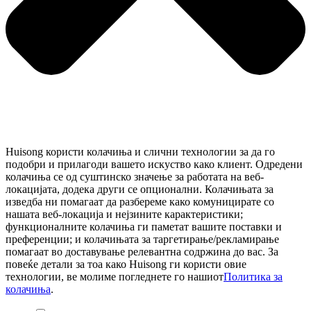
Huisong користи колачиња и слични технологии за да го
подобри и прилагоди вашето искуство како клиент. Одредени
колачиња се од суштинско значење за работата на веб-
локацијата, додека други се опционални. Колачињата за
изведба ни помагаат да разбереме како комуницирате со
нашата веб-локација и нејзините карактеристики;
функционалните колачиња ги паметат вашите поставки и
преференции; и колачињата за таргетирање/рекламирање
помагаат во доставување релевантна содржина до вас. За
повеќе детали за тоа како Huisong ги користи овие
технологии, ве молиме погледнете го нашиот
Политика за
колачиња
.