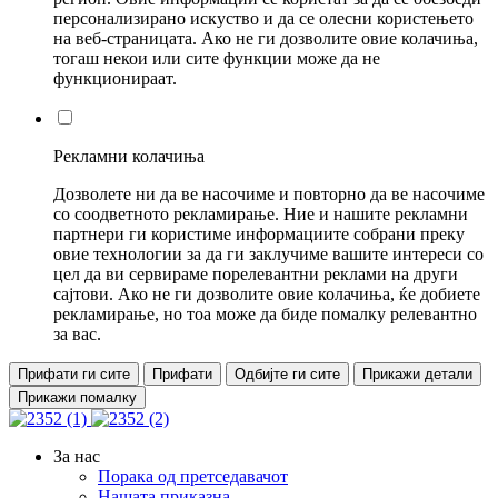
персонализирано искуство и да се олесни користењето
на веб-страницата. Ако не ги дозволите овие колачиња,
тогаш некои или сите функции може да не
функционираат.
Рекламни колачиња
Дозволете ни да ве насочиме и повторно да ве насочиме
со соодветното рекламирање. Ние и нашите рекламни
партнери ги користиме информациите собрани преку
овие технологии за да ги заклучиме вашите интереси со
цел да ви сервираме порелевантни реклами на други
сајтови. Ако не ги дозволите овие колачиња, ќе добиете
рекламирање, но тоа може да биде помалку релевантно
за вас.
Прифати ги сите
Прифати
Одбијте ги сите
Прикажи детали
Прикажи помалку
За нас
Порака од претседавачот
Нашата приказна