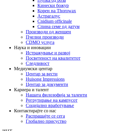
Пупка од роза
Кинески божур
Корен на Thorowax
Астрагалус
Cnidium officinale
Спина семе од датум
Производи од женшен
Пчелни производи
CDMO услуга
Наука и иновации
Истражување и развој
Посветеност на квалитетот
Следливост
Медиумски центар
Центар за вести
Huisong Impressions
Центар за документи
Кариера и талент
Нашата филозофија за таленти
Регрутирање на кампусот
Социјално вработување
Контактирајте со нас
Распрашајте се сега
Глобално присуство