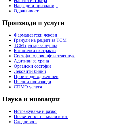
Нашата историја
Награди и признанија
Одржливост
Производи и услуги
Фармацевтски лекови
Гранули на рецепт за TCM
TCM центар за лушпа
Ботанички екстракти
Состојки од овошје и зеленчук
Адитиви за храна
Органски состојки
Лековити билки
Производи од женшен
Пчелни производи
CDMO услуга
Наука и иновации
Истражување и развој
Посветеност на квалитетот
Следливост