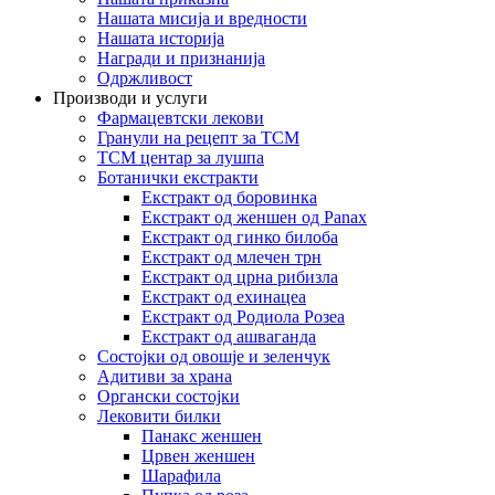
Нашата мисија и вредности
Нашата историја
Награди и признанија
Одржливост
Производи и услуги
Фармацевтски лекови
Гранули на рецепт за TCM
TCM центар за лушпа
Ботанички екстракти
Екстракт од боровинка
Екстракт од женшен од Panax
Екстракт од гинко билоба
Екстракт од млечен трн
Екстракт од црна рибизла
Екстракт од ехинацеа
Екстракт од Родиола Розеа
Екстракт од ашваганда
Состојки од овошје и зеленчук
Адитиви за храна
Органски состојки
Лековити билки
Панакс женшен
Црвен женшен
Шарафила