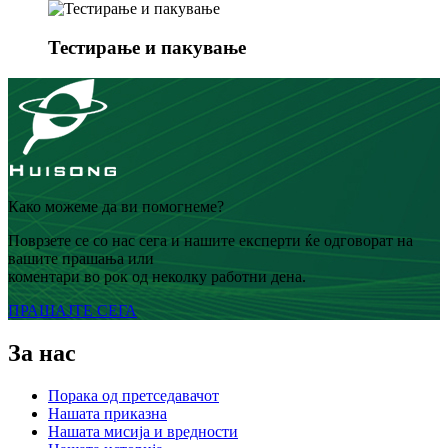
Тестирање и пакување
Како можеме да ви помогнеме?
Поврзете се со нас сега и нашите експерти ќе одговорат на
вашите прашања или
коментари во рок од неколку работни дена.
ПРАШАЈТЕ СЕГА
За нас
Порака од претседавачот
Нашата приказна
Нашата мисија и вредности