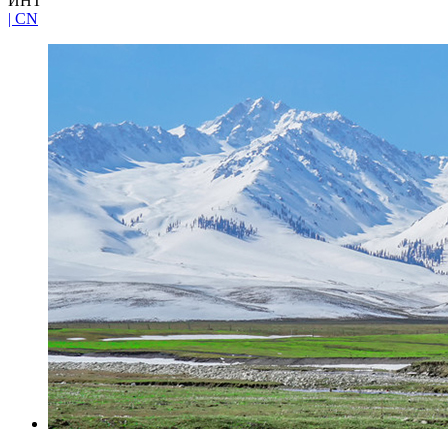
ИНТ
| CN