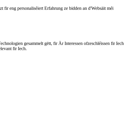
fir eng personaliséiert Erfahrung ze bidden an d'Websäit méi
echnologien gesammelt gëtt, fir Är Interessen ofzeschléissen fir Iech
evant fir Iech.