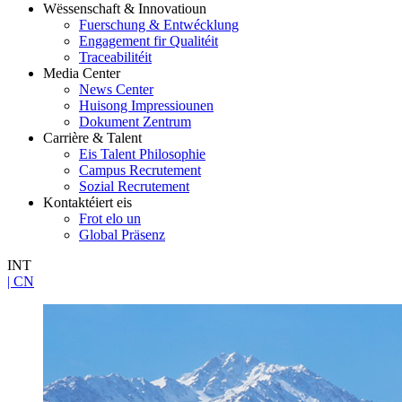
Wëssenschaft & Innovatioun
Fuerschung & Entwécklung
Engagement fir Qualitéit
Traceabilitéit
Media Center
News Center
Huisong Impressiounen
Dokument Zentrum
Carrière & Talent
Eis Talent Philosophie
Campus Recrutement
Sozial Recrutement
Kontaktéiert eis
Frot elo un
Global Präsenz
INT
| CN