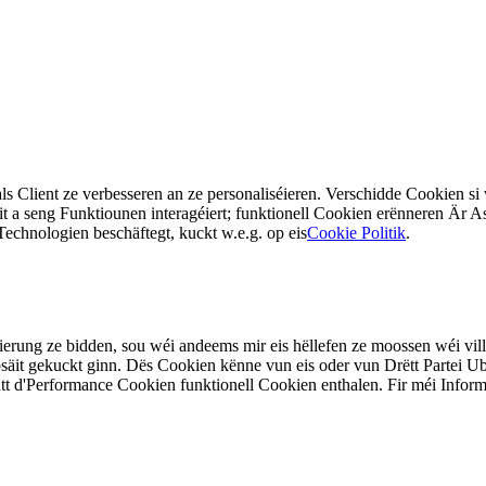
 Client ze verbesseren an ze personaliséieren. Verschidde Cookien si we
t a seng Funktiounen interagéiert; funktionell Cookien erënneren Är As
Technologien beschäftegt, kuckt w.e.g. op eis
Cookie Politik
.
liséierung ze bidden, sou wéi andeems mir eis hëllefen ze moossen wéi v
it gekuckt ginn. Dës Cookien kënne vun eis oder vun Drëtt Partei Ubi
att d'Performance Cookien funktionell Cookien enthalen. Fir méi Infor