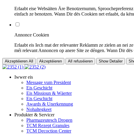
Erlaabt eise Websäiten Äre Benotzernumm, Sproochepreferenz o
einfach ze benotzen. Wann Dir dës Cookien net erlaabt, da kënn
Annonce Cookien
Erlaabt eis Iech mat der relevanter Reklamm ze zielen an nei ze
méi relevant Annoncen op anere Site ze déngen. Wann Dir dës Co
Akzeptéieren All
Akzeptéieren
All refuséieren
Show Detailer
Sh
Iwwer eis
Message vum President
Eis Geschicht
Eis Missioun & Wäerter
Eis Geschicht
Awards & Unerkennung
Nohaltegkeet
Produkter & Servicer
Pharmazeutesch Drogen
TCM Rezept Granules
TCM Decoction Center