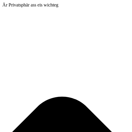
Är Privatsphär ass eis wichteg