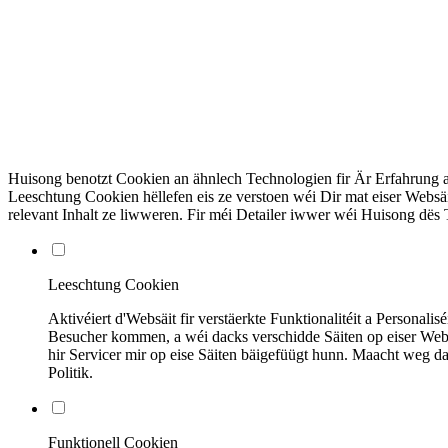
Huisong benotzt Cookien an ähnlech Technologien fir Är Erfahrung als
Leeschtung Cookien hëllefen eis ze verstoen wéi Dir mat eiser Websäi
relevant Inhalt ze liwweren. Fir méi Detailer iwwer wéi Huisong dës 
Leeschtung Cookien
Aktivéiert d'Websäit fir verstäerkte Funktionalitéit a Persona
Besucher kommen, a wéi dacks verschidde Säiten op eiser Websä
hir Servicer mir op eise Säiten bäigefüügt hunn. Maacht weg d
Politik.
Funktionell Cookien