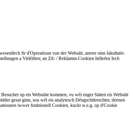
sentlech fir d'Operatioun vun der Websäit, anerer sinn fakultativ.
tellungen a Virléiften; an Zil- / Reklamm-Cookien hëllefen Iech
ill Besucher op eis Websäite kommen, vu wéi enger Säiten eis Websäit
dder gesat ginn, sou wéi eis analytesch Déngschtleeschter, deenen
matiounen iwwer funktionell Cookien, kuckt w.e.g. op d'Cookie