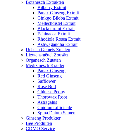
Botanesch Extrakten
Bilberry Extrait
Panax Ginseng Extrait
Ginkgo Biloba Extrait
Mëllechdistel Extrait
Blackcurrant Extrait
Echinacea Extrait
Rhodiola Rosea Extrait
Ashwagandha Extrait
Uebst a Geméis Zutaten
Liewensmëttel Zousätz
Organesch Zutaten
Medizinesch Kraider
Panax Ginseng
Red Ginseng
Safflower
Rose Bud
Chinese Peony
Thorowax Root
Astragalus
Cnidium officinale
Spina Datum Samen
Ginseng Produkter
Bee Produiten
CDMO Service