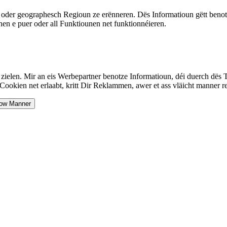
der geographesch Regioun ze erënneren. Dës Informatioun gëtt benotzt 
en e puer oder all Funktiounen net funktionnéieren.
 zielen. Mir an eis Werbepartner benotze Informatioun, déi duerch dës T
okien net erlaabt, kritt Dir Reklammen, awer et ass vläicht manner rel
ow Manner