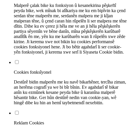
Malperê çalak bike ku fonksiyon û kesanekirina pêşkeftî
peyda bike, wek mînak bi alîkariya me ku em bipîvin ka çend
serdan têne malperên me, serdanên malpera me ji kîjan
malperan têne, û çend caran hin rûpelên li ser malpera me têne
dîtin. Dibe ku ev çerez ji hêla me ve an ji hêla pêşkêşkerên
partiya sêyemîn ve bêne danîn, mîna pêşkêşkerên karûbarê
analîtîk ên me, yên ku me karûbarên wan li rûpelên xwe zêde
kirine. Ji kerema xwe not bikin ku cookies performansê
cookies fonksiyonel hene. Ji bo bêtir agahdarî li ser cookie-
yên fonksiyonel, ji kerema xwe serî li Siyaseta Cookie bidin.
Cookies fonksîyonel
Destûrê bidin malperên me ku navê bikarhêner, tercîha ziman,
an herêma cografî ya we bi bîr bînin. Ev agahdarî tê bikar
anîn ku ezmûnek kesane peyda bike û karanîna malperê
hêsantir bike. Ger hûn destûrê nedin van cookie-yan, wê
hingê dibe ku hin an hemî taybetmendî nexebitin.
Reklam Cookies