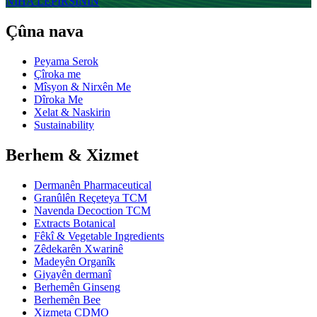
NIHA LÊPIRSÎNIN
Çûna nava
Peyama Serok
Çîroka me
Mîsyon & Nirxên Me
Dîroka Me
Xelat & Naskirin
Sustainability
Berhem & Xizmet
Dermanên Pharmaceutical
Granûlên Reçeteya TCM
Navenda Decoction TCM
Extracts Botanical
Fêkî & Vegetable Ingredients
Zêdekarên Xwarinê
Madeyên Organîk
Giyayên dermanî
Berhemên Ginseng
Berhemên Bee
Xizmeta CDMO