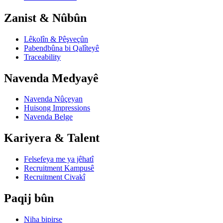
Zanist & Nûbûn
Lêkolîn & Pêşveçûn
Pabendbûna bi Qalîteyê
Traceability
Navenda Medyayê
Navenda Nûçeyan
Huisong Impressions
Navenda Belge
Kariyera & Talent
Felsefeya me ya jêhatî
Recruitment Kampusê
Recruitment Civakî
Paqij bûn
Niha bipirse