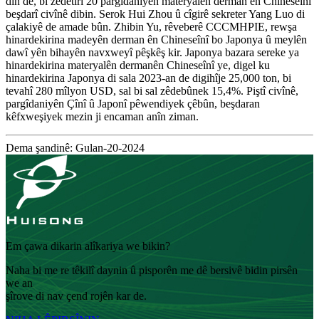
din de, bi zêdetirî 20 pargîdaniyên materyalên derman ên Chineseînî
beşdarî civînê dibin. Serok Hui Zhou û cîgirê sekreter Yang Luo di
çalakiyê de amade bûn. Zhibin Yu, rêveberê CCCMHPIE, rewşa
hinardekirina madeyên derman ên Chineseînî bo Japonya û meylên
dawî yên bihayên navxweyî pêşkêş kir. Japonya bazara sereke ya
hinardekirina materyalên dermanên Chineseînî ye, digel ku
hinardekirina Japonya di sala 2023-an de digihîje 25,000 ton, bi
tevahî 280 mîlyon USD, sal bi sal zêdebûnek 15,4%. Piştî civînê,
pargîdaniyên Çînî û Japonî pêwendiyek çêbûn, beşdaran
kêfxweşiyek mezin ji encaman anîn ziman.
Dema şandinê: Gulan-20-2024
Em çawa dikarin alîkariya we bikin?
Naha bi me re têkilî daynin û pisporên me dê bersivê bidin pirsên
we an
şîrove di nav çend rojên kar de.