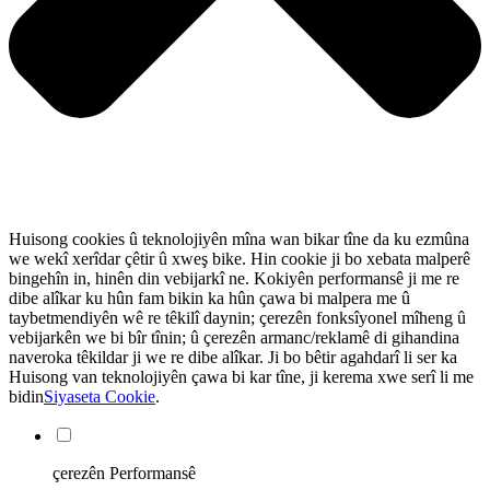
Huisong cookies û teknolojiyên mîna wan bikar tîne da ku ezmûna
we wekî xerîdar çêtir û xweş bike. Hin cookie ji bo xebata malperê
bingehîn in, hinên din vebijarkî ne. Kokiyên performansê ji me re
dibe alîkar ku hûn fam bikin ka hûn çawa bi malpera me û
taybetmendiyên wê re têkilî daynin; çerezên fonksîyonel mîheng û
vebijarkên we bi bîr tînin; û çerezên armanc/reklamê di gihandina
naveroka têkildar ji we re dibe alîkar. Ji bo bêtir agahdarî li ser ka
Huisong van teknolojiyên çawa bi kar tîne, ji kerema xwe serî li me
bidin
Siyaseta Cookie
.
çerezên Performansê