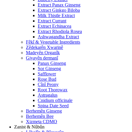
Extract Panax Ginseng
Extract Ginkgo Biloba
Milk Thistle Extract
Extract Currant
Extract Echinacea
Extract Rhodiola Rosea
Ashwagandha Extract
Fêkî & Vegetable Ingredients
Zêdekarên Xwarinê
Madeyên Organîk
Giyayên dermanî
Panax Ginseng
Sor Ginseng
Safflower
Rose Bud
Çînî Peony
Root Thorowax
Astragalus
Cnidium officinale
Spina Date Seed
Berhemên Ginseng
Berhemên Bee
Xizmeta CDMO
Zanist & Nûbûn