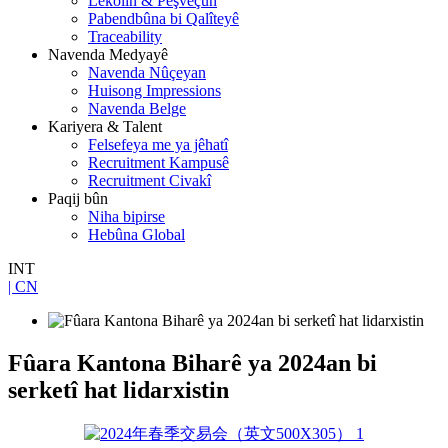
Lêkolîn & Pêşveçûn
Pabendbûna bi Qalîteyê
Traceability
Navenda Medyayê
Navenda Nûçeyan
Huisong Impressions
Navenda Belge
Kariyera & Talent
Felsefeya me ya jêhatî
Recruitment Kampusê
Recruitment Civakî
Paqij bûn
Niha bipirse
Hebûna Global
INT
| CN
Fûara Kantona Biharê ya 2024an bi
serketî hat lidarxistin