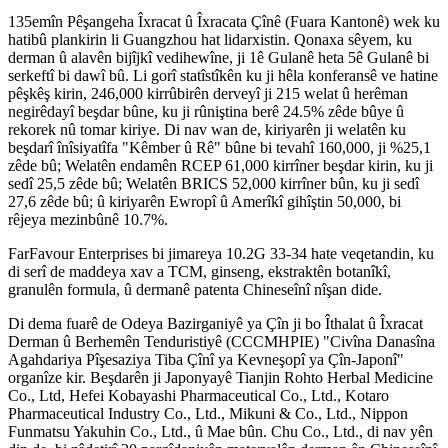
135emîn Pêşangeha Îxracat û Îxracata Çînê (Fuara Kantonê) wek ku
hatibû plankirin li Guangzhou hat lidarxistin. Qonaxa sêyem, ku
derman û alavên bijîjkî vedihewîne, ji 1ê Gulanê heta 5ê Gulanê bi
serkeftî bi dawî bû. Li gorî statîstîkên ku ji hêla konferansê ve hatine
pêşkêş kirin, 246,000 kirrûbirên derveyî ji 215 welat û herêman
negirêdayî beşdar bûne, ku ji rûniştina berê 24.5% zêde bûye û
rekorek nû tomar kiriye. Di nav wan de, kiriyarên ji welatên ku
beşdarî înîsiyatîfa "Kêmber û Rê" bûne bi tevahî 160,000, ji %25,1
zêde bû; Welatên endamên RCEP 61,000 kirrîner beşdar kirin, ku ji
sedî 25,5 zêde bû; Welatên BRICS 52,000 kirrîner bûn, ku ji sedî
27,6 zêde bû; û kiriyarên Ewropî û Amerîkî gihîştin 50,000, bi
rêjeya mezinbûnê 10.7%.
FarFavour Enterprises bi jimareya 10.2G 33-34 hate veqetandin, ku
di serî de maddeya xav a TCM, ginseng, ekstraktên botanîkî,
granulên formula, û dermanê patenta Chineseînî nîşan dide.
Di dema fuarê de Odeya Bazirganiyê ya Çîn ji bo Îthalat û Îxracat
Derman û Berhemên Tenduristiyê (CCCMHPIE) "Civîna Danasîna
Agahdariya Pîşesaziya Tiba Çînî ya Kevneşopî ya Çîn-Japonî"
organîze kir. Beşdarên ji Japonyayê Tianjin Rohto Herbal Medicine
Co., Ltd, Hefei Kobayashi Pharmaceutical Co., Ltd., Kotaro
Pharmaceutical Industry Co., Ltd., Mikuni & Co., Ltd., Nippon
Funmatsu Yakuhin Co., Ltd., û Mae bûn. Chu Co., Ltd., di nav yên