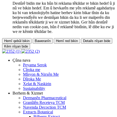
Destûrê bidin me ku hûn bi reklama têkildar re bikin hedef û ji
nû ve bikin hedef. Em û hevkarên me yên reklamê agahdariya
ku bi van teknolojiyên hatine berhev kirin bikar tînin da ku
berjewendîyên we destnîşan bikin da ku li ser malperên din
reklamên têkildartir ji we re xizmet bikin. Ger hûn destûrê
nedin van cookie-yan, hûn ê reklamê bistînin, lê dibe ku ew ji
we re kêmtir têkildar be.
Hemî qebûl bikin
Baweranîn
Hemî red bikin
Details nîşan bide
Kêm nîşan bide
Çûna nava
Peyama Serok
Çîroka me
Mîsyon & Nirxên Me
Dîroka Me
Xelat & Naskirin
Sustainability
Berhem & Xizmet
Dermanên Pharmaceutical
Granûlên Reçeteya TCM
Navenda Decoction TCM
Extracts Botanical
Bilberry Extract