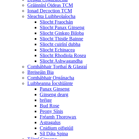
Gráinníní Oideas TCM
Ionad Decoction TCM
Sleachta Luibheolaíocha
Sliocht Fraochán
Sliocht Panax Ginseng
Sliocht Ginkgo Biloba
Sliocht Thistle Bainne
Sliocht cuiríní dubha
Sliocht Echinacea
Sliocht Rhodiola Rosea
Sliocht Ashwagandha
Comhábhair Torthaí & Glasraí
Breiseáin Bia
Comhábhair Orgánacha
Luibheanna Íocshláinte
Panax Ginseng
Ginseng dearg
bréige
Bud Rose
Peony Sínis
Fréamh Thorowax
Astragalus
Cnidium oifigiúil
Síl Dáta Spina