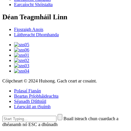
Earcaíocht Shóisialta
Déan Teagmháil Linn
Fiosraigh Anois
Láithreacht Dhomhanda
Cóipcheart © 2024 Huisong. Gach ceart ar cosaint.
Polasaí Fianán
Beartas Príobháideachta
Séanadh Dlíthiúil
Léarscáil an tSuímh
Buail isteach chun cuardach a
dhéanamh nó ESC a dhúnadh