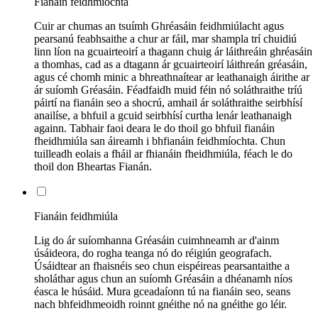
Fianáin feidhmíochta
Cuir ar chumas an tsuímh Ghréasáin feidhmiúlacht agus
pearsanú feabhsaithe a chur ar fáil, mar shampla trí chuidiú
linn líon na gcuairteoirí a thagann chuig ár láithreáin ghréasáin
a thomhas, cad as a dtagann ár gcuairteoirí láithreán gréasáin,
agus cé chomh minic a bhreathnaítear ar leathanaigh áirithe ar
ár suíomh Gréasáin. Féadfaidh muid féin nó soláthraithe tríú
páirtí na fianáin seo a shocrú, amhail ár soláthraithe seirbhísí
anailíse, a bhfuil a gcuid seirbhísí curtha lenár leathanaigh
againn. Tabhair faoi deara le do thoil go bhfuil fianáin
fheidhmiúla san áireamh i bhfianáin feidhmíochta. Chun
tuilleadh eolais a fháil ar fhianáin fheidhmiúla, féach le do
thoil don Bheartas Fianán.
Fianáin feidhmiúla
Lig do ár suíomhanna Gréasáin cuimhneamh ar d'ainm
úsáideora, do rogha teanga nó do réigiún geografach.
Úsáidtear an fhaisnéis seo chun eispéireas pearsantaithe a
sholáthar agus chun an suíomh Gréasáin a dhéanamh níos
éasca le húsáid. Mura gceadaíonn tú na fianáin seo, seans
nach bhfeidhmeoidh roinnt gnéithe nó na gnéithe go léir.