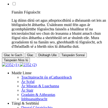
Fianáin Fógraíocht
Lig dúinn díriú ort agus athspriocdhíriú a dhéanamh ort leis an
bhfógraíocht ábhartha. Úsáideann muid féin agus ár
gcomhpháirtithe fógraíochta faisnéis a bhailítear trí na
teicneolaíochtaí seo chun do leasanna a bhaint amach chun
fógraí níos ábhartha a sheirbheáil ort ar shuímh eile. Mura
gceadaíonn tú na fianáin seo, gheobhaidh tú fógraíocht, ach
d'fhéadfadh sé a bheith níos lú ábhartha duit.
Glac le Gach
Glac
Diúltaigh Uile
Taispeáin Sonraí
Taispeáin Níos lú
Maidir Linne
Teachtaireacht ón gCathaoirleach
Ár Scéal
Ár Misean & Luachanna
Ár Stair
Gradaim & Aitheantas
Inbhuanaitheacht
Táirgí & Seirbhísí
Drugaí Cógaisíochta