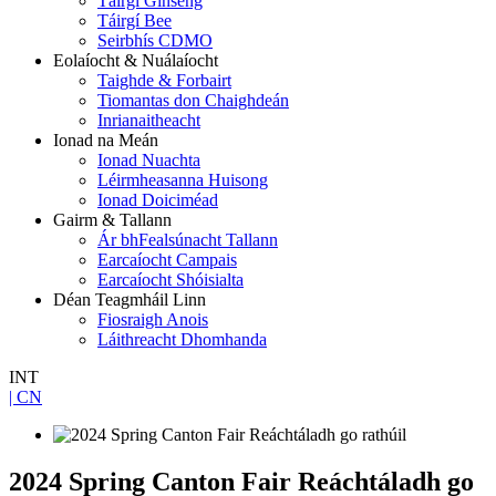
Táirgí Ginseng
Táirgí Bee
Seirbhís CDMO
Eolaíocht & Nuálaíocht
Taighde & Forbairt
Tiomantas don Chaighdeán
Inrianaitheacht
Ionad na Meán
Ionad Nuachta
Léirmheasanna Huisong
Ionad Doiciméad
Gairm & Tallann
Ár bhFealsúnacht Tallann
Earcaíocht Campais
Earcaíocht Shóisialta
Déan Teagmháil Linn
Fiosraigh Anois
Láithreacht Dhomhanda
INT
| CN
2024 Spring Canton Fair Reáchtáladh go