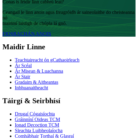
Conas is féidir linn cabhrú leat?
Ceangail le linn anois agus freagróidh ár saineolaithe do cheisteanna
nó
tuairimí laistigh de chúpla lá gnó.
FIOSRACHÁN ANOIS
Maidir Linne
Teachtaireacht ón gCathaoirleach
Ár Scéal
Ár Misean & Luachanna
Ár Stair
Gradaim & Aitheantas
Inbhuanaitheacht
Táirgí & Seirbhísí
Drugaí Cógaisíochta
Gráinníní Oideas TCM
Ionad Decoction TCM
Sleachta Luibheolaíocha
Comhábhair Torthaí & Glasraí