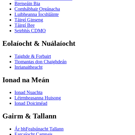
Breiseáin Bia
Comhábhair Orgánacha
Luibheanna Íocshláinte
Táirgí Ginseng
Táirgí Bee
Seirbhís CDMO
Eolaíocht & Nuálaíocht
Taighde & Forbairt
Tiomantas don Chaighdeán
Inrianaitheacht
Ionad na Meán
Ionad Nuachta
Léirmheasanna Huisong
Ionad Doiciméad
Gairm & Tallann
Ár bhFealsúnacht Tallann
Earcaíocht Campais