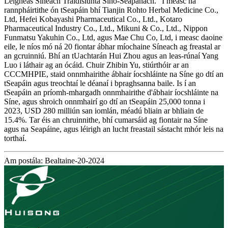
Leigheas Síneach Traidisiúnta Sino-Seapánach.” I measc na
rannpháirtithe ón tSeapáin bhí Tianjin Rohto Herbal Medicine Co.,
Ltd, Hefei Kobayashi Pharmaceutical Co., Ltd., Kotaro
Pharmaceutical Industry Co., Ltd., Mikuni & Co., Ltd., Nippon
Funmatsu Yakuhin Co., Ltd, agus Mae Chu Co, Ltd, i measc daoine
eile, le níos mó ná 20 fiontar ábhar míochaine Síneach ag freastal ar
an gcruinniú. Bhí an tUachtarán Hui Zhou agus an leas-rúnaí Yang
Luo i láthair ag an ócáid. Chuir Zhibin Yu, stiúrthóir ar an
CCCMHPIE, staid onnmhairithe ábhair íocshláinte na Síne go dtí an
tSeapáin agus treochtaí le déanaí i bpraghsanna baile. Is í an
tSeapáin an príomh-mhargadh onnmhairithe d'ábhair íocshláinte na
Síne, agus shroich onnmhairí go dtí an tSeapáin 25,000 tonna i
2023, USD 280 milliún san iomlán, méadú bliain ar bhliain de
15.4%. Tar éis an chruinnithe, bhí cumarsáid ag fiontair na Síne
agus na Seapáine, agus léirigh an lucht freastail sástacht mhór leis na
torthaí.
Am postála: Bealtaine-20-2024