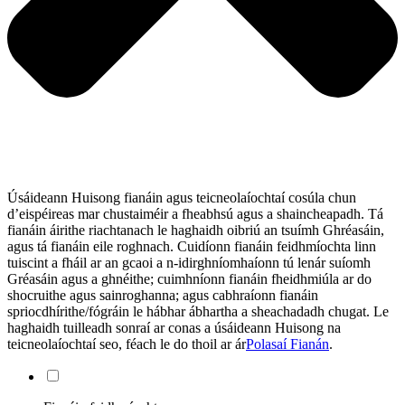
Úsáideann Huisong fianáin agus teicneolaíochtaí cosúla chun
d’eispéireas mar chustaiméir a fheabhsú agus a shaincheapadh. Tá
fianáin áirithe riachtanach le haghaidh oibriú an tsuímh Ghréasáin,
agus tá fianáin eile roghnach. Cuidíonn fianáin feidhmíochta linn
tuiscint a fháil ar an gcaoi a n-idirghníomhaíonn tú lenár suíomh
Gréasáin agus a ghnéithe; cuimhníonn fianáin fheidhmiúla ar do
shocruithe agus sainroghanna; agus cabhraíonn fianáin
spriocdhírithe/fógráin le hábhar ábhartha a sheachadadh chugat. Le
haghaidh tuilleadh sonraí ar conas a úsáideann Huisong na
teicneolaíochtaí seo, féach le do thoil ar ár
Polasaí Fianán
.