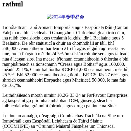
rathúil
Tionóladh an 135ú Aonach Iompórtála agus Easpórtála tSín (Canton
Fair) mar a bhí sceidealta i Guangzhou. Chríochnaigh an tríú céim,
ina raibh cógaisíocht agus trealamh leighis, idir 1 Bealtaine agus 5
Bealtaine. De réir staitisticí a chuir an chomhdháil ar fáil, bhí
246,000 ceannaitheoir thar lear ó 215 tír agus réigiún ag freastal as
líne, rud a fhágann méadú 24.5% ón seisiún roimhe seo agus taifead
nua á leagan síos. Ina measc, b'ionann ceannaitheoirí ó thíortha a bhí
rannpháirteach sa tionscnamh “Creasa agus Bóthar” agus 160,000,
méadú 25.1%; Chuir balltíortha RCEP 61,000 ceannaitheoir, méadú
25.5%; Bhí 52,000 ceannaitheoir ag tíortha BRICS, fás 27.6%; agus
shroich ceannaitheoirí Eorpacha agus Mheiriceá 50,000, le ráta fáis
de 10.7%.
Leithdháileadh mboth uimhir 10.2G 33-34 ar FarFavour Enterprises,
ag taispeáint go príomha amhábhar TCM, ginseng, sleachta
luibheolaíocha, gráinníní foirmle, agus druga paitinne na Síne.
Le linn an aonaigh, d’eagraigh Comhlachas Tráchtála na Síne um
Iompórtáil agus Easpórtáil Leigheasra & Táirgí Sláinte
(CCCMHPIE) an “Cruinniú Malartú Faisnéise um Thionscal