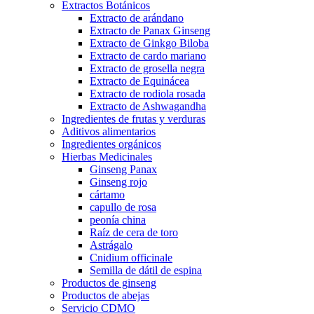
Extractos Botánicos
Extracto de arándano
Extracto de Panax Ginseng
Extracto de Ginkgo Biloba
Extracto de cardo mariano
Extracto de grosella negra
Extracto de Equinácea
Extracto de rodiola rosada
Extracto de Ashwagandha
Ingredientes de frutas y verduras
Aditivos alimentarios
Ingredientes orgánicos
Hierbas Medicinales
Ginseng Panax
Ginseng rojo
cártamo
capullo de rosa
peonía china
Raíz de cera de toro
Astrágalo
Cnidium officinale
Semilla de dátil de espina
Productos de ginseng
Productos de abejas
Servicio CDMO