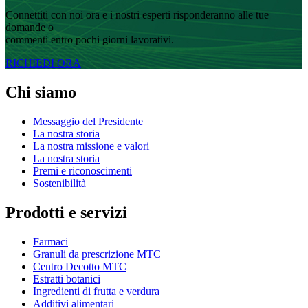
Connettiti con noi ora e i nostri esperti risponderanno alle tue
domande o
commenti entro pochi giorni lavorativi.
RICHIEDI ORA
Chi siamo
Messaggio del Presidente
La nostra storia
La nostra missione e valori
La nostra storia
Premi e riconoscimenti
Sostenibilità
Prodotti e servizi
Farmaci
Granuli da prescrizione MTC
Centro Decotto MTC
Estratti botanici
Ingredienti di frutta e verdura
Additivi alimentari