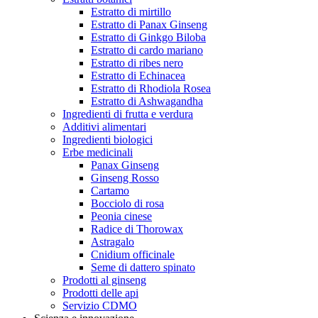
Estratto di mirtillo
Estratto di Panax Ginseng
Estratto di Ginkgo Biloba
Estratto di cardo mariano
Estratto di ribes nero
Estratto di Echinacea
Estratto di Rhodiola Rosea
Estratto di Ashwagandha
Ingredienti di frutta e verdura
Additivi alimentari
Ingredienti biologici
Erbe medicinali
Panax Ginseng
Ginseng Rosso
Cartamo
Bocciolo di rosa
Peonia cinese
Radice di Thorowax
Astragalo
Cnidium officinale
Seme di dattero spinato
Prodotti al ginseng
Prodotti delle api
Servizio CDMO