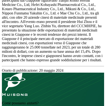
partecipanti dal Giappone figuravano Tianjin Rohto Herbal
Medicine Co., Ltd, Hefei Kobayashi Pharmaceutical Co., Ltd.,
Kotaro Pharmaceutical Industry Co., Ltd., Mikuni & Co., Ltd.,
Nippon Funmatsu Yakuhin Co., Ltd. e Mae Chu Co., Ltd., tra gli
altri, con oltre 20 aziende cinesi di materiale medicinale presenti
all'incontro. All'evento erano presenti il ​​presidente Hui Zhou e il
vice segretario Yang Luo. Zhibin Yu, direttore del CCCMHPIE, ha
presentato la situazione delle esportazioni di materiali medicinali
cinesi in Giappone e le recenti tendenze dei prezzi interni. Il
Giappone è il principale mercato di esportazione dei materiali
medicinali cinesi, con esportazioni verso il Giappone che
raggiungeranno le 25.000 tonnellate nel 2023, per un totale di 280
milioni di dollari, con un aumento su base annua del 15,4%. Dopo
l'incontro, le imprese cinesi e giapponesi hanno avuto contatti, con i
partecipanti che hanno espresso grande soddisfazione per i risultati.
Orario di pubblicazione: 20 maggio 2024
Come possiamo aiutarti?