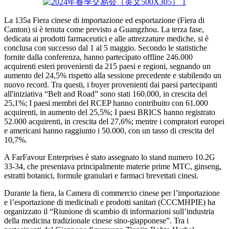
La 135a Fiera cinese di importazione ed esportazione (Fiera di
Canton) si è tenuta come previsto a Guangzhou. La terza fase,
dedicata ai prodotti farmaceutici e alle attrezzature mediche, si è
conclusa con successo dal 1 al 5 maggio. Secondo le statistiche
fornite dalla conferenza, hanno partecipato offline 246.000
acquirenti esteri provenienti da 215 paesi e regioni, segnando un
aumento del 24,5% rispetto alla sessione precedente e stabilendo un
nuovo record. Tra questi, i buyer provenienti dai paesi partecipanti
all'iniziativa “Belt and Road” sono stati 160.000, in crescita del
25,1%; I paesi membri del RCEP hanno contribuito con 61.000
acquirenti, in aumento del 25,5%; I paesi BRICS hanno registrato
52.000 acquirenti, in crescita del 27,6%; mentre i compratori europei
e americani hanno raggiunto i 50.000, con un tasso di crescita del
10,7%.
A FarFavour Enterprises è stato assegnato lo stand numero 10.2G
33-34, che presentava principalmente materie prime MTC, ginseng,
estratti botanici, formule granulari e farmaci brevettati cinesi.
Durante la fiera, la Camera di commercio cinese per l’importazione
e l’esportazione di medicinali e prodotti sanitari (CCCMHPIE) ha
organizzato il “Riunione di scambio di informazioni sull’industria
della medicina tradizionale cinese sino-giapponese”. Tra i