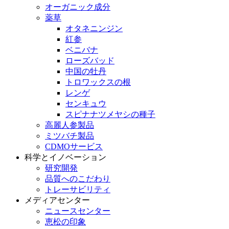
オーガニック成分
薬草
オタネニンジン
紅参
ベニバナ
ローズバッド
中国の牡丹
トロワックスの根
レンゲ
センキュウ
スピナナツメヤシの種子
高麗人参製品
ミツバチ製品
CDMOサービス
科学とイノベーション
研究開発
品質へのこだわり
トレーサビリティ
メディアセンター
ニュースセンター
恵松の印象