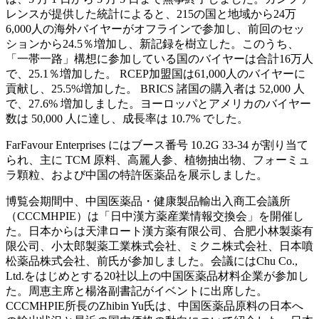
レンスが提供した統計によると、215の国と地域から24万
6,000人の海外バイヤーがオフラインで参加し、前回のセッ
ションから24.5％増加し、新記録を樹立した。このうち、
「一帯一路」構想に参加している国のバイヤーは合計16万人
で、25.1％増加した。 RCEP加盟国は61,000人のバイヤーに
貢献し、25.5%増加した。 BRICS 諸国の購入者は 52,000 人
で、27.6% 増加しました。ヨーロッパとアメリカのバイヤー
数は 50,000 人に達し、成長率は 10.7% でした。
FarFavour Enterprises にはブース番号 10.2G 33-34 が割り当て
られ、主に TCM 原料、高麗人参、植物抽出物、フォーミュ
ラ顆粒、および中国の特許医薬品を展示しました。
博覧会期間中、中国医薬品・健康製品輸出入商工会議所
（CCCMHPIE）は「日中漢方薬産業情報交換会」を開催し
た。日本からは天津ロート漢方薬有限公司、合肥小林製薬有
限公司、小太郎製薬工業株式会社、ミクニ株式会社、日本噴
松薬品株式会社、前氏が参加しました。会議にはChu Co.,
Ltd.をはじめとする20社以上の中国医薬品材料企業が参加し
た。周恵主席と楊洛副書記がイベントに出席した。
CCCMHPIE所長のZhibin Yu氏は、中国医薬品原料の日本へ