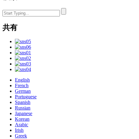
共有
English
French
German
Portuguese
Spanish
Russian
Japanese
Korean
Arabic
Irish
Greek