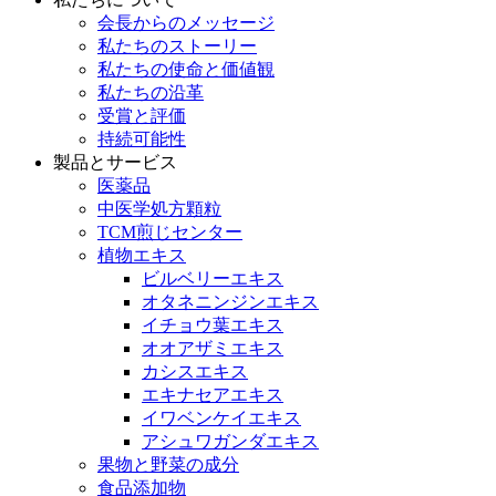
会長からのメッセージ
私たちのストーリー
私たちの使命と価値観
私たちの沿革
受賞と評価
持続可能性
製品とサービス
医薬品
中医学処方顆粒
TCM煎じセンター
植物エキス
ビルベリーエキス
オタネニンジンエキス
イチョウ葉エキス
オオアザミエキス
カシスエキス
エキナセアエキス
イワベンケイエキス
アシュワガンダエキス
果物と野菜の成分
食品添加物