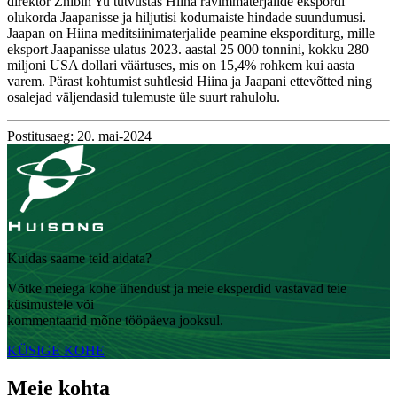
direktor Zhibin Yu tutvustas Hiina ravimmaterjalide ekspordi
olukorda Jaapanisse ja hiljutisi kodumaiste hindade suundumusi.
Jaapan on Hiina meditsiinimaterjalide peamine eksporditurg, mille
eksport Jaapanisse ulatus 2023. aastal 25 000 tonnini, kokku 280
miljoni USA dollari väärtuses, mis on 15,4% rohkem kui aasta
varem. Pärast kohtumist suhtlesid Hiina ja Jaapani ettevõtted ning
osalejad väljendasid tulemuste üle suurt rahulolu.
Postitusaeg: 20. mai-2024
Kuidas saame teid aidata?
Võtke meiega kohe ühendust ja meie eksperdid vastavad teie
küsimustele või
kommentaarid mõne tööpäeva jooksul.
KÜSIGE KOHE
Meie kohta