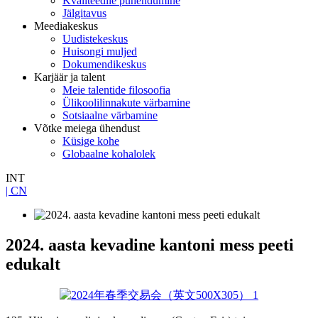
Kvaliteedile pühendumine
Jälgitavus
Meediakeskus
Uudistekeskus
Huisongi muljed
Dokumendikeskus
Karjäär ja talent
Meie talentide filosoofia
Ülikoolilinnakute värbamine
Sotsiaalne värbamine
Võtke meiega ühendust
Küsige kohe
Globaalne kohalolek
INT
| CN
2024. aasta kevadine kantoni mess peeti
edukalt