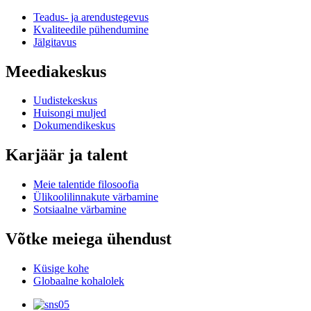
Teadus- ja arendustegevus
Kvaliteedile pühendumine
Jälgitavus
Meediakeskus
Uudistekeskus
Huisongi muljed
Dokumendikeskus
Karjäär ja talent
Meie talentide filosoofia
Ülikoolilinnakute värbamine
Sotsiaalne värbamine
Võtke meiega ühendust
Küsige kohe
Globaalne kohalolek