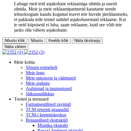
Lubage meil teid asjakohase reklaamiga sihtida ja uuesti
sihtida. Meie ja meie reklaamipartnerid kasutame nende
tehnoloogiate kaudu kogutud teavet teie huvide järeldamiseks,
et pakkuda teile teistel saitidel asjakohasemaid reklaame. Kui
te neid küpsiseid ei luba, saate reklaame, kuid see võib teie
jaoks olla vähem asjakohane.
Nõustu kõik
Nõustu
Keeldu kõik
Näita üksikasju
Näita vähem
Meie kohta
Sõnum esimehelt
Meie lugu
Meie missioon ja väärtused
Meie ajalugu
Auhinnad ja tunnustused
Jätkusuutlikkus
Tooted ja teenused
Farmatseutilised ravimid
TCM retsepti graanulid
TCM-i keetmiskeskus
Botaanilised ekstraktid
Mustika ekstrakt
Panaxi ženšenni ekstrakt