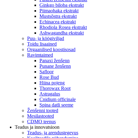
Ginkgo biloba ekstrakt
Piimaohaka ekstrakt
Mustsõstra ekstrakt
Echinacea ekstrakt
Rhodiola Rosea ekstrakt
Ashwagandha ekstrakt
Puu- ja köögiviljad
Toidu lisaained
Orgaanilised koostisosad
Ravimtaimed
Panaxi ženšenn
Punane ženšenn
Safloor
Rose Bud
Hiina pojeng
Thorowax Root
Astragalus
Cnidium officinale
Spina datli seeme
Ženšenni tooted
Mesilastooted
CDMO teenus
Teadus ja innovatsioon
Teadus- ja arendustegevus