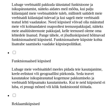
Lubage veebisaidil pakkuda täiustatud funktsioone ja
isikupärastamist, näiteks aidates meil mõõta, kui palju
külastajaid meie veebisaitidele tuleb, millistelt saitidelt meie
veebisaidi külastajad tulevad ja kui sageli meie veebisaidi
teatud lehti vaadatakse. Need küpsised võivad olla määratud
meie või kolmandatest osapooltest teenusepakkujad, näiteks
meie analüüsiteenuste pakkujad, kelle teenused oleme oma
lehtedele lisanud. Pange tähele, et jõudlusküpsised hõlmavad
funktsionaalseid küpsiseid. Funktsionaalsete küpsiste kohta
lisateabe saamiseks vaadake küpsisepoliitikat.
Funktsionaalsed küpsised
Lubage meie veebisaitidel meeles pidada teie kasutajanime,
keele-eelistust või geograafilist piirkonda. Seda teavet
kasutatakse isikupärastatud kogemuse pakkumiseks ja
veebisaidi hõlpsamaks kasutamiseks. Kui te neid küpsiseid ei
luba, ei pruugi mõned või kõik funktsioonid töötada.
Reklaamiküpsised