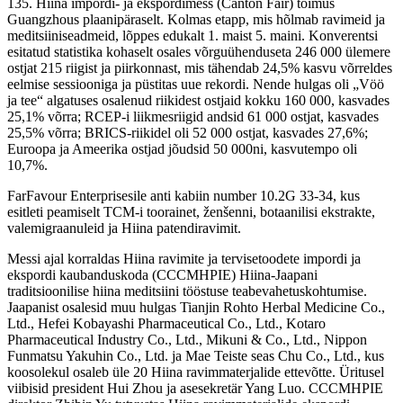
135. Hiina impordi- ja ekspordimess (Canton Fair) toimus
Guangzhous plaanipäraselt. Kolmas etapp, mis hõlmab ravimeid ja
meditsiiniseadmeid, lõppes edukalt 1. maist 5. maini. Konverentsi
esitatud statistika kohaselt osales võrguühenduseta 246 000 ülemere
ostjat 215 riigist ja piirkonnast, mis tähendab 24,5% kasvu võrreldes
eelmise sessiooniga ja püstitas uue rekordi. Nende hulgas oli „Vöö
ja tee“ algatuses osalenud riikidest ostjaid kokku 160 000, kasvades
25,1% võrra; RCEP-i liikmesriigid andsid 61 000 ostjat, kasvades
25,5% võrra; BRICS-riikidel oli 52 000 ostjat, kasvades 27,6%;
Euroopa ja Ameerika ostjad jõudsid 50 000ni, kasvutempo oli
10,7%.
FarFavour Enterprisesile anti kabiin number 10.2G 33-34, kus
esitleti peamiselt TCM-i toorainet, ženšenni, botaanilisi ekstrakte,
valemigraanuleid ja Hiina patendiravimit.
Messi ajal korraldas Hiina ravimite ja tervisetoodete impordi ja
ekspordi kaubanduskoda (CCCMHPIE) Hiina-Jaapani
traditsioonilise hiina meditsiini tööstuse teabevahetuskohtumise.
Jaapanist osalesid muu hulgas Tianjin Rohto Herbal Medicine Co.,
Ltd., Hefei Kobayashi Pharmaceutical Co., Ltd., Kotaro
Pharmaceutical Industry Co., Ltd., Mikuni & Co., Ltd., Nippon
Funmatsu Yakuhin Co., Ltd. ja Mae Teiste seas Chu Co., Ltd., kus
koosolekul osaleb üle 20 Hiina ravimmaterjalide ettevõtte. Üritusel
viibisid president Hui Zhou ja asesekretär Yang Luo. CCCMHPIE