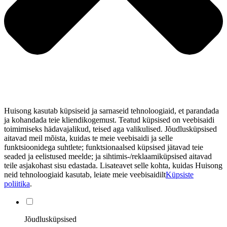
Huisong kasutab küpsiseid ja sarnaseid tehnoloogiaid, et parandada
ja kohandada teie kliendikogemust. Teatud küpsised on veebisaidi
toimimiseks hädavajalikud, teised aga valikulised. Jõudlusküpsised
aitavad meil mõista, kuidas te meie veebisaidi ja selle
funktsioonidega suhtlete; funktsionaalsed küpsised jätavad teie
seaded ja eelistused meelde; ja sihtimis-/reklaamiküpsised aitavad
teile asjakohast sisu edastada. Lisateavet selle kohta, kuidas Huisong
neid tehnoloogiaid kasutab, leiate meie veebisaidilt
Küpsiste
poliitika
.
Jõudlusküpsised