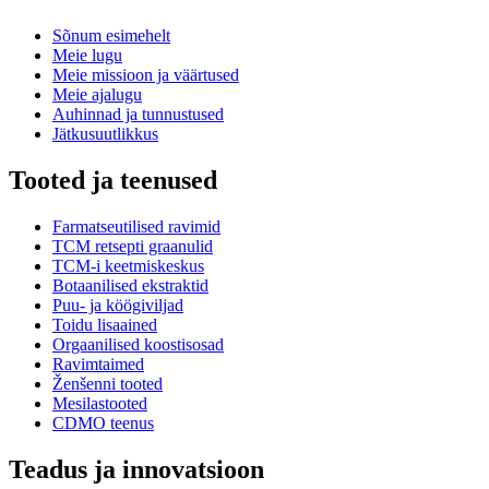
Sõnum esimehelt
Meie lugu
Meie missioon ja väärtused
Meie ajalugu
Auhinnad ja tunnustused
Jätkusuutlikkus
Tooted ja teenused
Farmatseutilised ravimid
TCM retsepti graanulid
TCM-i keetmiskeskus
Botaanilised ekstraktid
Puu- ja köögiviljad
Toidu lisaained
Orgaanilised koostisosad
Ravimtaimed
Ženšenni tooted
Mesilastooted
CDMO teenus
Teadus ja innovatsioon