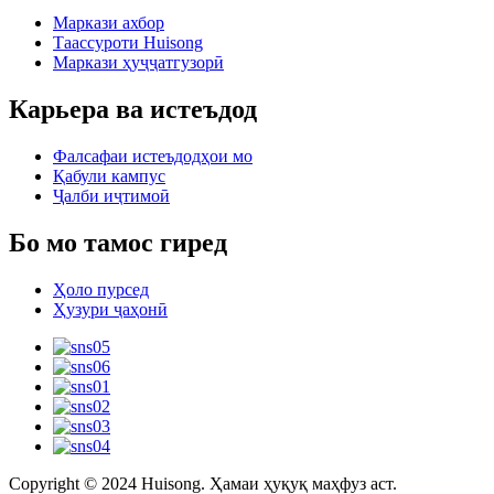
Маркази ахбор
Таассуроти Huisong
Маркази ҳуҷҷатгузорӣ
Карьера ва истеъдод
Фалсафаи истеъдодҳои мо
Қабули кампус
Ҷалби иҷтимоӣ
Бо мо тамос гиред
Ҳоло пурсед
Ҳузури ҷаҳонӣ
Copyright © 2024 Huisong. Ҳамаи ҳуқуқ маҳфуз аст.