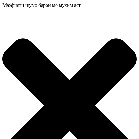
Махфияти шумо барои мо муҳим аст