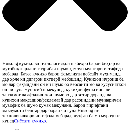
Huisong кукиҳо ва технологияҳои шабеҳро барои беҳтар ва
мутобиқ кардани таҷрибаи шумо ҳамчун муштарӣ истифода
мебарад. Баъзе кукиҳо барои фаъолияти вебсайт муҳиманд,
дар ҳоле ки дигарон ихтиёрӣ мебошанд. Кукиҳои иҷроиш ба
мо дар фаҳмидани он ки шумо бо вебсайти мо ва хусусиятҳои
он чӣ гуна муносибат мекунед; кукиҳои функсионалӣ
танзимот ва афзалиятҳои шуморо дар хотир доранд; ва
кукиҳои мақсаднок/рекламавӣ дар расонидани мундариҷаи
мувофиқ ба шумо кӯмак мекунанд. Барои гирифтани
маълумоти бештар дар бораи чӣ гуна Huisong ин
технологияҳоро истифода мебарад, лутфан ба мо муроҷиат
кунед
Сиёсати кукиҳо
.