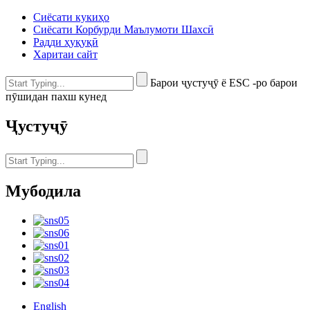
Сиёсати кукиҳо
Сиёсати Корбурди Маълумоти Шахсӣ
Радди ҳуқуқӣ
Харитаи сайт
Барои ҷустуҷӯ ё ESC -ро барои
пӯшидан пахш кунед
Ҷустуҷӯ
Мубодила
English