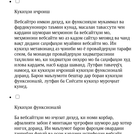
Кукиҳои иҷроиш
Вебсайтро имкон диҳед, ки функсияҳои мукаммал ва
фардикунониро таъмин кунад, масалан тавассути чен
кардани шумораи меҳмонон ба вебсайтҳои мо,
меҳмонони вебсайти мо аз кадом сайтҳо меоянд ва чанд
вақт дидани саҳифаҳои муайяни вебсайти мо. Ин
кукиҳо метавонанд аз ҷониби мо ё провайдерҳои тарафи
сеюм, ба монанди провайдерҳои хидматрасонии
таҳлилии мо, ки хидматҳои онҳоро мо ба саҳифаҳои худ
илова кардаем, насб карда шаванд. Лутфан таваҷҷӯҳ
намоед, ки кукиҳои иҷроишӣ кукиҳои функсионалӣ
доранд. Барои маълумоти бештар дар бораи кукиҳои
функсионалӣ, лутфан ба Сиёсати кукиҳо муроҷиат
кунед.
Кукиҳои функсионалӣ
Ба вебсайтҳои мо иҷозат диҳед, ки номи корбар,
афзалияти забон ё минтақаи ҷуғрофии шуморо дар хотир
нигоҳ доранд. Ин маълумот барои фароҳам овардани
таҷрибаи фардӣ ва осон кардани истифодаи вебсайт