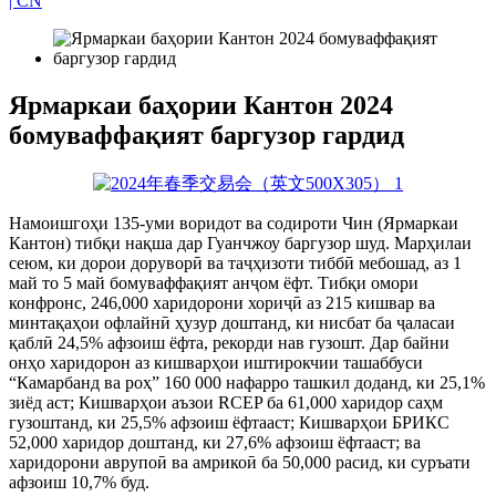
| CN
Ярмаркаи баҳории Кантон 2024
бомуваффақият баргузор гардид
Намоишгоҳи 135-уми воридот ва содироти Чин (Ярмаркаи
Кантон) тибқи нақша дар Гуанчжоу баргузор шуд. Марҳилаи
сеюм, ки дорои доруворӣ ва таҷҳизоти тиббӣ мебошад, аз 1
май то 5 май бомуваффақият анҷом ёфт. Тибқи омори
конфронс, 246,000 харидорони хориҷӣ аз 215 кишвар ва
минтақаҳои офлайнӣ ҳузур доштанд, ки нисбат ба ҷаласаи
қаблӣ 24,5% афзоиш ёфта, рекорди нав гузошт. Дар байни
онҳо харидорон аз кишварҳои иштирокчии ташаббуси
“Камарбанд ва роҳ” 160 000 нафарро ташкил доданд, ки 25,1%
зиёд аст; Кишварҳои аъзои RCEP ба 61,000 харидор саҳм
гузоштанд, ки 25,5% афзоиш ёфтааст; Кишварҳои БРИКС
52,000 харидор доштанд, ки 27,6% афзоиш ёфтааст; ва
харидорони аврупоӣ ва амрикоӣ ба 50,000 расид, ки суръати
афзоиш 10,7% буд.