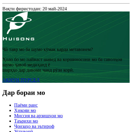
Вақти фиристодан: 20 май-2024
Чӣ тавр мо ба шумо кӯмак карда метавонем?
Ҳоло бо мо пайваст шавед ва коршиносони мо ба саволҳои
шумо ҷавоб медиҳанд ё
шарҳҳо дар давоми чанд рӯзи корӣ.
АКНУН ПУРСЕД
Дар бораи мо
Паёми раис
Ҳикояи мо
Миссия ва арзишҳои мо
Таърихи мо
Ҷоизаҳо ва эътироф
Устуворӣ