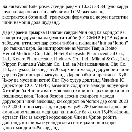
Ба FarFavour Enterprises стенди рақами 10.2G 33-34 ҷудо карда
шуд, ки дар он асосан ашёи хоми TCM, женьшень,
экстрактҳои ботаникӣ, гранулҳои формула ва доруи патентии
чинӣ намоиш дода шудаанд.
Дар ҷараёни ярмарка Палатаи савдои Чин оид ба воридот ва
содироти доруҳо ва маҳсулоти тиббӣ (CCCMHPIE) "Вохӯрии
табодули иттилоот дар соҳаи тибби анъанавии Чин ва Ҷопон"
-ро ташкил кард. Ба иштирокчиён аз Ҷопон Tianjin Rohto
Herbal Medicine Co., Ltd., Hefei Kobayashi Pharmaceutical Co.,
Ltd., Kotaro Pharmaceutical Industry Co., Ltd., Mikuni & Co., Ltd.,
Nippon Funmatsu Yakuhin Co., Ltd. ва Мэй шомиланд. Chu Co.,
Ltd., аз ҷумла, бо зиёда аз 20 корхонаи маводи дорувории чинӣ
дар вохӯрӣ иштирок мекунанд. Дар чорабинӣ президент Хуй
Чжоу ва муовини котиб Янг Луо ҳузур доштанд. Чжибин Ю,
директори CCCMHPIE, вазъияти содироти маводи дорувории
Хитойро ба Япония ва тамоюлхои охирини нарххои дохилиро
пешниход кард. Ҷопон бозори асосии содироти маводи
дорувории чинӣ мебошад, ки содирот ба Ҷопон дар соли 2023
ба 25,000 тонна мерасад, ки дар маҷмӯъ 280 миллион доллари
амрикоиро ташкил медиҳад, ки нисбат ба як сол 15,4% афзоиш
ёфтааст. Пас аз вохӯрӣ корхонаҳои Чин ва Ҷопон робита
доштанд, ки ширкаткунандагон аз натиҷаҳои он изҳори
қаноатмандии зиёд карданд.