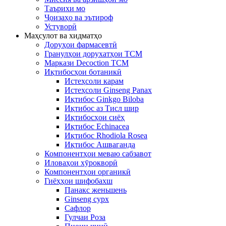
Таърихи мо
Ҷоизаҳо ва эътироф
Устуворӣ
Маҳсулот ва хидматҳо
Доруҳои фармасевтӣ
Гранулҳои дорухатҳои TCM
Маркази Decoction TCM
Иқтибосҳои ботаникӣ
Истеҳсоли карам
Истеҳсоли Ginseng Panax
Иқтибос Ginkgo Biloba
Иқтибос аз Тисл шир
Иқтибосҳои сиёҳ
Иқтибос Echinacea
Иқтибос Rhodiola Rosea
Иқтибос Ашваганда
Компонентҳои меваю сабзавот
Иловаҳои хӯрокворӣ
Компонентҳои органикӣ
Гиёҳҳои шифобахш
Панакс женьшень
Ginseng сурх
Сафлор
Гулчаи Роза