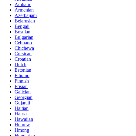
Amharic
Armenian
Azerbaijani
Belarusian
Bengali
Bosnian
Bulgarian
Cebuano
Chichewa
Corsican
Croatian
Dutch
Estonian
Filipino
Finnish
Frisian
Galician
Georgian
Gujarati
Haitian
Hausa
Hawaiian
Hebrew
Hmong
Hungarian