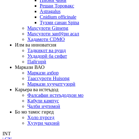
Пиони чинӣ
Решаи Торовакс
Astragalus
Cnidium officinale
Тухми санаи Spina
Маҳсулоти Ginseng
Маҳсулоти занбӯри асал
Хадамоти CDMO
Илм ва инноватсия
Тадқиқот ва рушд
Ухдадорй ба сифат
Пайгирӣ
Маркази ВАО
Маркази ахбор
Таассуроти Huisong
Маркази ҳуҷҷатгузорӣ
Карьера ва истеъдод
Фалсафаи истеъдодҳои мо
Қабули кампус
Ҷалби иҷтимоӣ
Бо мо тамос гиред
Ҳоло пурсед
Ҳузури ҷаҳонӣ
INT