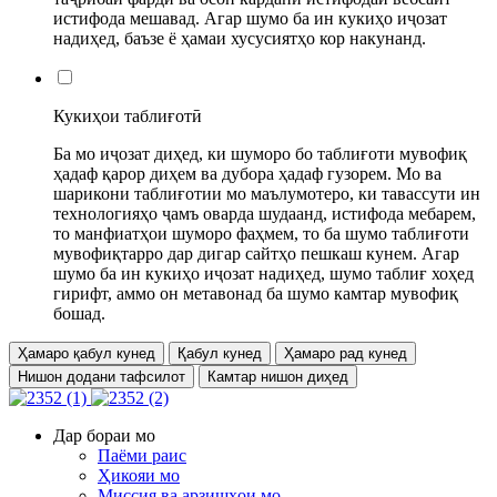
истифода мешавад. Агар шумо ба ин кукиҳо иҷозат
надиҳед, баъзе ё ҳамаи хусусиятҳо кор накунанд.
Кукиҳои таблиғотӣ
Ба мо иҷозат диҳед, ки шуморо бо таблиғоти мувофиқ
ҳадаф қарор диҳем ва дубора ҳадаф гузорем. Мо ва
шарикони таблиғотии мо маълумотеро, ки тавассути ин
технологияҳо ҷамъ оварда шудаанд, истифода мебарем,
то манфиатҳои шуморо фаҳмем, то ба шумо таблиғоти
мувофиқтарро дар дигар сайтҳо пешкаш кунем. Агар
шумо ба ин кукиҳо иҷозат надиҳед, шумо таблиғ хоҳед
гирифт, аммо он метавонад ба шумо камтар мувофиқ
бошад.
Ҳамаро қабул кунед
Қабул кунед
Ҳамаро рад кунед
Нишон додани тафсилот
Камтар нишон диҳед
Дар бораи мо
Паёми раис
Ҳикояи мо
Миссия ва арзишҳои мо