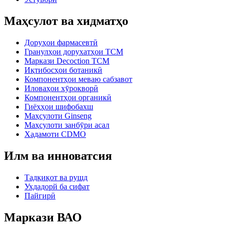
Маҳсулот ва хидматҳо
Доруҳои фармасевтӣ
Гранулҳои дорухатҳои TCM
Маркази Decoction TCM
Иқтибосҳои ботаникӣ
Компонентҳои меваю сабзавот
Иловаҳои хӯрокворӣ
Компонентҳои органикӣ
Гиёҳҳои шифобахш
Маҳсулоти Ginseng
Маҳсулоти занбӯри асал
Хадамоти CDMO
Илм ва инноватсия
Тадқиқот ва рушд
Ухдадорй ба сифат
Пайгирӣ
Маркази ВАО