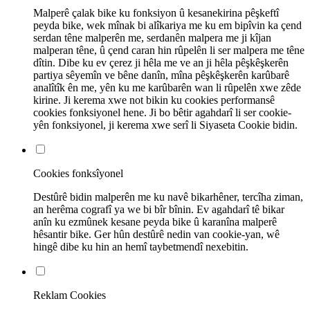
Malperê çalak bike ku fonksiyon û kesanekirina pêşkeftî
peyda bike, wek mînak bi alîkariya me ku em bipîvin ka çend
serdan têne malperên me, serdanên malpera me ji kîjan
malperan têne, û çend caran hin rûpelên li ser malpera me têne
dîtin. Dibe ku ev çerez ji hêla me ve an ji hêla pêşkêşkerên
partiya sêyemîn ve bêne danîn, mîna pêşkêşkerên karûbarê
analîtîk ên me, yên ku me karûbarên wan li rûpelên xwe zêde
kirine. Ji kerema xwe not bikin ku cookies performansê
cookies fonksiyonel hene. Ji bo bêtir agahdarî li ser cookie-
yên fonksiyonel, ji kerema xwe serî li Siyaseta Cookie bidin.
Cookies fonksîyonel
Destûrê bidin malperên me ku navê bikarhêner, tercîha ziman,
an herêma cografî ya we bi bîr bînin. Ev agahdarî tê bikar
anîn ku ezmûnek kesane peyda bike û karanîna malperê
hêsantir bike. Ger hûn destûrê nedin van cookie-yan, wê
hingê dibe ku hin an hemî taybetmendî nexebitin.
Reklam Cookies