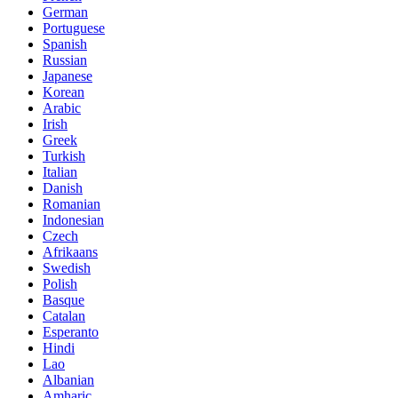
German
Portuguese
Spanish
Russian
Japanese
Korean
Arabic
Irish
Greek
Turkish
Italian
Danish
Romanian
Indonesian
Czech
Afrikaans
Swedish
Polish
Basque
Catalan
Esperanto
Hindi
Lao
Albanian
Amharic