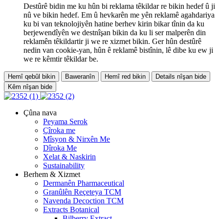
Destûrê bidin me ku hûn bi reklama têkildar re bikin hedef û ji
nû ve bikin hedef. Em û hevkarên me yên reklamê agahdariya
ku bi van teknolojiyên hatine berhev kirin bikar tînin da ku
berjewendîyên we destnîşan bikin da ku li ser malperên din
reklamên têkildartir ji we re xizmet bikin. Ger hûn destûrê
nedin van cookie-yan, hûn ê reklamê bistînin, lê dibe ku ew ji
we re kêmtir têkildar be.
Hemî qebûl bikin
Baweranîn
Hemî red bikin
Details nîşan bide
Kêm nîşan bide
Çûna nava
Peyama Serok
Çîroka me
Mîsyon & Nirxên Me
Dîroka Me
Xelat & Naskirin
Sustainability
Berhem & Xizmet
Dermanên Pharmaceutical
Granûlên Reçeteya TCM
Navenda Decoction TCM
Extracts Botanical
Bilberry Extract