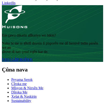
LinkedIn
Em çawa dikarin alîkariya we bikin?
Naha bi me re têkilî daynin û pisporên me dê bersivê bidin pirsên
we an
şîrove di nav çend rojên kar de.
NIHA LÊPIRSÎNIN
Çûna nava
Peyama Serok
Çîroka me
Mîsyon & Nirxên Me
Dîroka Me
Xelat & Naskirin
Sustainability