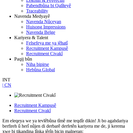
Lêkolîn & Pêşveçûn
Pabendbûna bi Qalîteyê
Traceability
Navenda Medyayê
Navenda Nûçeyan
Huisong Impressions
Navenda Belge
Kariyera & Talent
Felsefeya me ya jêhatî
Recruitment Kampusê
Recruitment Civakî
Paqij bûn
Niha bipirse
Hebûna Global
INT
| CN
Recruitment Kampusê
Recruitment Civakî
Em eleqeya we ya tevlêbûna tîmê me teqdîr dikin! Ji bo agahdariya
berfireh û herî nûjen di derbarê derfetên kariyera me de, ji kerema
xwe bi tikandina lînka jêrîn biçin malperan: