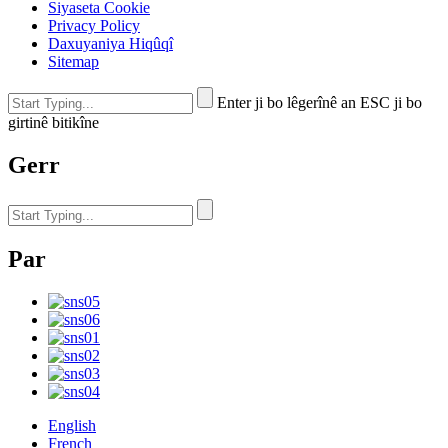
Siyaseta Cookie
Privacy Policy
Daxuyaniya Hiqûqî
Sitemap
Enter ji bo lêgerînê an ESC ji bo
girtinê bitikîne
Gerr
Par
English
French