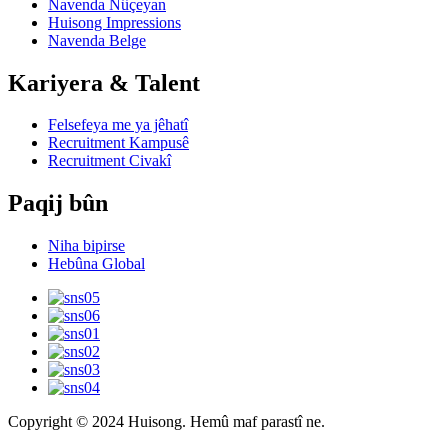
Navenda Nûçeyan
Huisong Impressions
Navenda Belge
Kariyera & Talent
Felsefeya me ya jêhatî
Recruitment Kampusê
Recruitment Civakî
Paqij bûn
Niha bipirse
Hebûna Global
Copyright © 2024 Huisong. Hemû maf parastî ne.