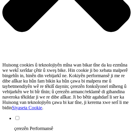
Huisong cookies û teknolojiyên mîna wan bikar tîne da ku ezmûna
we wekî xerîdar çêtir û xweş bike. Hin cookie ji bo xebata malperê
bingehîn in, hinên din vebijarkî ne. Kokiyên performansê ji me re
dibe alîkar ku hûn fam bikin ka hûn çawa bi malpera me û
taybetmendiyên wê re têkilî daynin; çerezên fonksîyonel mîheng û
vebijarkên we bi bîr tînin; û çerezên armanc/reklamê di gihandina
naveroka têkildar ji we re dibe alîkar. Ji bo bêtir agahdarî li ser ka
Huisong van teknolojiyên çawa bi kar tîne, ji kerema xwe serî li me
bidin
Siyaseta Cookie
.
çerezên Performansê