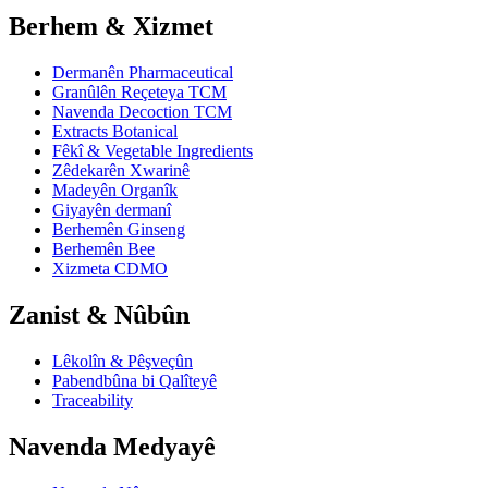
Berhem & Xizmet
Dermanên Pharmaceutical
Granûlên Reçeteya TCM
Navenda Decoction TCM
Extracts Botanical
Fêkî & Vegetable Ingredients
Zêdekarên Xwarinê
Madeyên Organîk
Giyayên dermanî
Berhemên Ginseng
Berhemên Bee
Xizmeta CDMO
Zanist & Nûbûn
Lêkolîn & Pêşveçûn
Pabendbûna bi Qalîteyê
Traceability
Navenda Medyayê