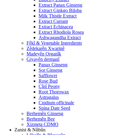
Extract Panax Ginseng
Extract Ginkgo Biloba
Milk Thistle Extract
Extract Currant
Extract Echinacea
Extract Rhodiola Rosea
Ashwagandha Extract
Fêkî & Vegetable Ingredients
Zêdekarên Xwarinê
Madeyên Organîk
Giyayên dermanî
Panax Ginseng
Sor Ginseng
Safflower
Rose Bud
Çînî Peony
Root Thorowax
Astragalus
Cnidium officinale
Spina Date Seed
Berhemên Ginseng
Berhemên Bee
Xizmeta CDMO
Zanist & Nûbûn