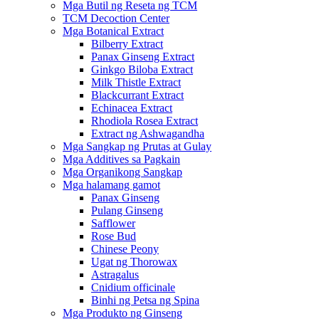
Mga Butil ng Reseta ng TCM
TCM Decoction Center
Mga Botanical Extract
Bilberry Extract
Panax Ginseng Extract
Ginkgo Biloba Extract
Milk Thistle Extract
Blackcurrant Extract
Echinacea Extract
Rhodiola Rosea Extract
Extract ng Ashwagandha
Mga Sangkap ng Prutas at Gulay
Mga Additives sa Pagkain
Mga Organikong Sangkap
Mga halamang gamot
Panax Ginseng
Pulang Ginseng
Safflower
Rose Bud
Chinese Peony
Ugat ng Thorowax
Astragalus
Cnidium officinale
Binhi ng Petsa ng Spina
Mga Produkto ng Ginseng