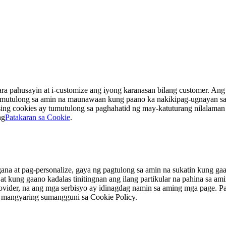
a pahusayin at i-customize ang iyong karanasan bilang customer. Ang 
umutulong sa amin na maunawaan kung paano ka nakikipag-ugnayan sa 
ising cookies ay tumutulong sa paghahatid ng may-katuturang nilalaman
ng
Patakaran sa Cookie
.
na at pag-personalize, gaya ng pagtulong sa amin na sukatin kung g
at kung gaano kadalas tinitingnan ang ilang partikular na pahina sa a
 provider, na ang mga serbisyo ay idinagdag namin sa aming mga page.
s, mangyaring sumangguni sa Cookie Policy.