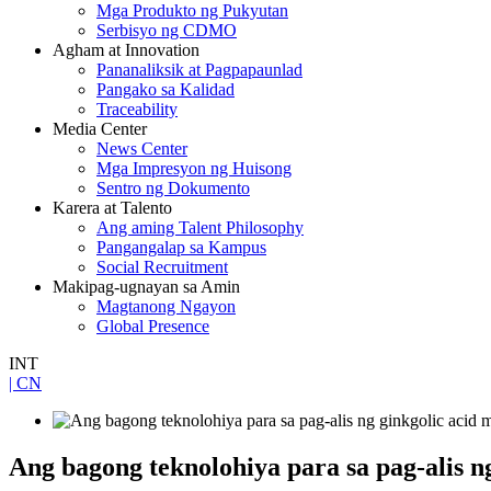
Mga Produkto ng Pukyutan
Serbisyo ng CDMO
Agham at Innovation
Pananaliksik at Pagpapaunlad
Pangako sa Kalidad
Traceability
Media Center
News Center
Mga Impresyon ng Huisong
Sentro ng Dokumento
Karera at Talento
Ang aming Talent Philosophy
Pangangalap sa Kampus
Social Recruitment
Makipag-ugnayan sa Amin
Magtanong Ngayon
Global Presence
INT
| CN
Ang bagong teknolohiya para sa pag-alis n