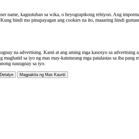
ser name, kagustuhan sa wika, o heyograpikong rehiyon. Ang imporma
Kung hindi mo pinapayagan ang cookies na ito, maaaring hindi gumana 
 nauugnay na advertising. Kami at ang aming mga kasosyo sa advertis
ng maghatid sa iyo ng mas may-katuturang mga patalastas sa iba pang m
aanong nauugnay sa iyo.
 Detalye
Magpakita ng Mas Kaunti