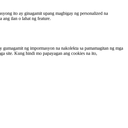
syong ito ay ginagamit upang magbigay ng personalized na
ang ilan o lahat ng feature.
ing ay gumagamit ng impormasyon na nakolekta sa pamamagitan ng mga
ga site. Kung hindi mo papayagan ang cookies na ito,