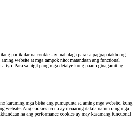
ilang partikular na cookies ay mahalaga para sa pagpapatakbo ng
aming website at mga tampok nito; matandaan ang functional
 sa iyo. Para sa higit pang mga detalye kung paano ginagamit ng
aano karaming mga bisita ang pumupunta sa aming mga website, kung
ming website. Ang cookies na ito ay maaaring itakda namin o ng mga
 Pakitandaan na ang performance cookies ay may kasamang functional