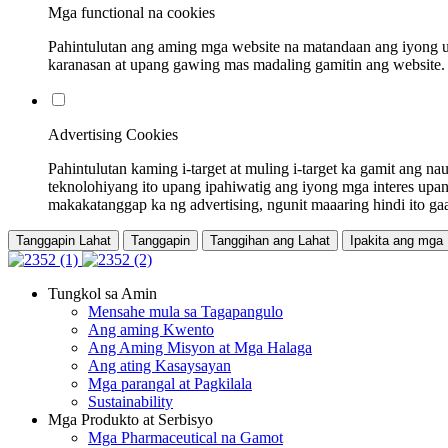
Mga functional na cookies
Pahintulutan ang aming mga website na matandaan ang iyong u
karanasan at upang gawing mas madaling gamitin ang website. 
Advertising Cookies
Pahintulutan kaming i-target at muling i-target ka gamit ang
teknolohiyang ito upang ipahiwatig ang iyong mga interes upa
makakatanggap ka ng advertising, ngunit maaaring hindi ito g
Tanggapin Lahat
Tanggapin
Tanggihan ang Lahat
Ipakita ang mga
Tungkol sa Amin
Mensahe mula sa Tagapangulo
Ang aming Kwento
Ang Aming Misyon at Mga Halaga
Ang ating Kasaysayan
Mga parangal at Pagkilala
Sustainability
Mga Produkto at Serbisyo
Mga Pharmaceutical na Gamot