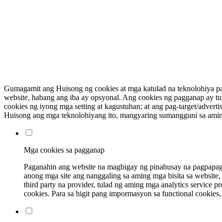
Gumagamit ang Huisong ng cookies at mga katulad na teknolohiya par
website, habang ang iba ay opsyonal. Ang cookies ng pagganap ay t
cookies ng iyong mga setting at kagustuhan; at ang pag-target/advert
Huisong ang mga teknolohiyang ito, mangyaring sumangguni sa ami
Mga cookies sa pagganap
Paganahin ang website na magbigay ng pinahusay na pagpapaga
anong mga site ang nanggaling sa aming mga bisita sa website, 
third party na provider, tulad ng aming mga analytics service
cookies. Para sa higit pang impormasyon sa functional cookie