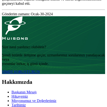
geçmeyi kabul etti.
Gönderim zamanı: Ocak-30-2024
Size nasıl yardımcı olabiliriz?
Şimdi bizimle iletişime geçin; uzmanlarımız sorularınızı yanıtlayacak
veya
yorumlar birkaç iş günü içinde.
ŞİMDİ SORUŞTURUN
Hakkımızda
Başkanın Mesajı
Hikayemiz
Misyonumuz ve Değerlerimiz
Tarihimiz