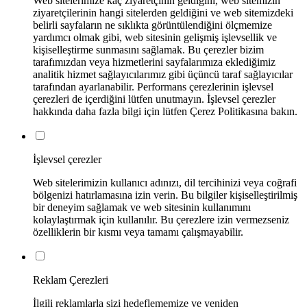
Web sitelerimize kaç ziyaretçinin geldiğini, web sitemizin
ziyaretçilerinin hangi sitelerden geldiğini ve web sitemizdeki
belirli sayfaların ne sıklıkta görüntülendiğini ölçmemize
yardımcı olmak gibi, web sitesinin gelişmiş işlevsellik ve
kişiselleştirme sunmasını sağlamak. Bu çerezler bizim
tarafımızdan veya hizmetlerini sayfalarımıza eklediğimiz
analitik hizmet sağlayıcılarımız gibi üçüncü taraf sağlayıcılar
tarafından ayarlanabilir. Performans çerezlerinin işlevsel
çerezleri de içerdiğini lütfen unutmayın. İşlevsel çerezler
hakkında daha fazla bilgi için lütfen Çerez Politikasına bakın.
İşlevsel çerezler
Web sitelerimizin kullanıcı adınızı, dil tercihinizi veya coğrafi
bölgenizi hatırlamasına izin verin. Bu bilgiler kişiselleştirilmiş
bir deneyim sağlamak ve web sitesinin kullanımını
kolaylaştırmak için kullanılır. Bu çerezlere izin vermezseniz
özelliklerin bir kısmı veya tamamı çalışmayabilir.
Reklam Çerezleri
İlgili reklamlarla sizi hedeflememize ve yeniden