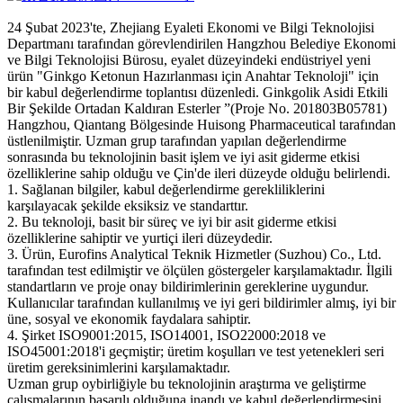
24 Şubat 2023'te, Zhejiang Eyaleti Ekonomi ve Bilgi Teknolojisi
Departmanı tarafından görevlendirilen Hangzhou Belediye Ekonomi
ve Bilgi Teknolojisi Bürosu, eyalet düzeyindeki endüstriyel yeni
ürün "Ginkgo Ketonun Hazırlanması için Anahtar Teknoloji" için
bir kabul değerlendirme toplantısı düzenledi. Ginkgolik Asidi Etkili
Bir Şekilde Ortadan Kaldıran Esterler ”(Proje No. 201803B05781)
Hangzhou, Qiantang Bölgesinde Huisong Pharmaceutical tarafından
üstlenilmiştir. Uzman grup tarafından yapılan değerlendirme
sonrasında bu teknolojinin basit işlem ve iyi asit giderme etkisi
özelliklerine sahip olduğu ve Çin'de ileri düzeyde olduğu belirlendi.
1. Sağlanan bilgiler, kabul değerlendirme gerekliliklerini
karşılayacak şekilde eksiksiz ve standarttır.
2. Bu teknoloji, basit bir süreç ve iyi bir asit giderme etkisi
özelliklerine sahiptir ve yurtiçi ileri düzeydedir.
3. Ürün, Eurofins Analytical Teknik Hizmetler (Suzhou) Co., Ltd.
tarafından test edilmiştir ve ölçülen göstergeler karşılamaktadır. İlgili
standartların ve proje onay bildirimlerinin gereklerine uygundur.
Kullanıcılar tarafından kullanılmış ve iyi geri bildirimler almış, iyi bir
üne, sosyal ve ekonomik faydalara sahiptir.
4. Şirket ISO9001:2015, ISO14001, ISO22000:2018 ve
ISO45001:2018'i geçmiştir; üretim koşulları ve test yetenekleri seri
üretim gereksinimlerini karşılamaktadır.
Uzman grup oybirliğiyle bu teknolojinin araştırma ve geliştirme
çalışmalarının başarılı olduğuna inandı ve kabul değerlendirmesini