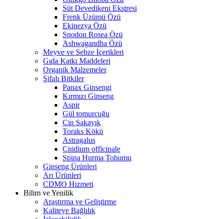
Süt Devedikeni Ekstresi
Frenk Üzümü Özü
Ekinezya Özü
Snodon Rosea Özü
Ashwagandha Özü
Meyve ve Sebze İçerikleri
Gıda Katkı Maddeleri
Organik Malzemeler
Şifalı Bitkiler
Panax Ginsengi
Kırmızı Ginseng
Aspir
Gül tomurcuğu
Çin Şakayık
Toraks Kökü
Astragalus
Cnidium officinale
Spina Hurma Tohumu
Ginseng Ürünleri
Arı Ürünleri
CDMO Hizmeti
Bilim ve Yenilik
Araştırma ve Geliştirme
Kaliteye Bağlılık