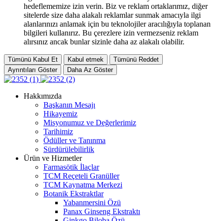
hedeflememize izin verin. Biz ve reklam ortaklarımız, diğer
sitelerde size daha alakalı reklamlar sunmak amacıyla ilgi
alanlarınızı anlamak için bu teknolojiler aracılığıyla toplanan
bilgileri kullanırız. Bu çerezlere izin vermezseniz reklam
alırsınız ancak bunlar sizinle daha az alakalı olabilir.
Tümünü Kabul Et
Kabul etmek
Tümünü Reddet
Ayrıntıları Göster
Daha Az Göster
Hakkımızda
Başkanın Mesajı
Hikayemiz
Misyonumuz ve Değerlerimiz
Tarihimiz
Ödüller ve Tanınma
Sürdürülebilirlik
Ürün ve Hizmetler
Farmasötik İlaçlar
TCM Reçeteli Granüller
TCM Kaynatma Merkezi
Botanik Ekstraktlar
Yabanmersini Özü
Panax Ginseng Ekstraktı
Ginkgo Biloba Özü