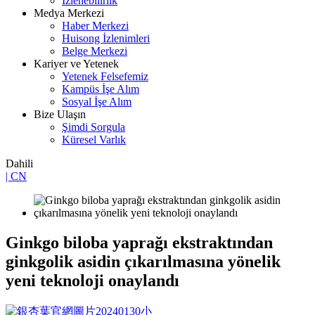
İzlenebilirlik
Medya Merkezi
Haber Merkezi
Huisong İzlenimleri
Belge Merkezi
Kariyer ve Yetenek
Yetenek Felsefemiz
Kampüs İşe Alım
Sosyal İşe Alım
Bize Ulaşın
Şimdi Sorgula
Küresel Varlık
Dahili
| CN
Ginkgo biloba yaprağı ekstraktından
ginkgolik asidin çıkarılmasına yönelik
yeni teknoloji onaylandı