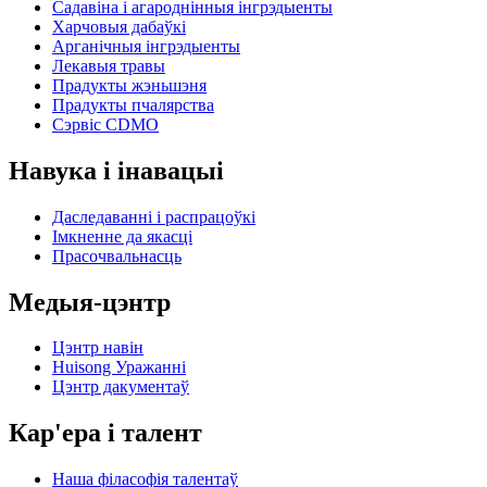
Садавіна і агароднінныя інгрэдыенты
Харчовыя дабаўкі
Арганічныя інгрэдыенты
Лекавыя травы
Прадукты жэньшэня
Прадукты пчалярства
Сэрвіс CDMO
Навука і інавацыі
Даследаванні і распрацоўкі
Імкненне да якасці
Прасочвальнасць
Медыя-цэнтр
Цэнтр навін
Huisong Уражанні
Цэнтр дакументаў
Кар'ера і талент
Наша філасофія талентаў