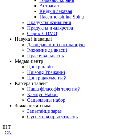
Торавакс корань
Астрагал
Кнідыя лекавая
Насенне фініка Spina
Прадукты жэньшэня
Прадукты пчалярства
Сэрвіс CDMO
Навука і інавацыі
Даследаванні і распрацоўкі
Імкненне да якасці
Прасочвальнасць
Медыя-цэнтр
Цэнтр навін
Huisong Уражанні
Цэнтр дакументаў
Кар'ера і талент
Наша філасофія талентаў
Кампус Набор
Сацыяльны набор
Звяжыцеся з намі
Запытайце зараз
Сусветная прысутнасць
ІНТ
| CN