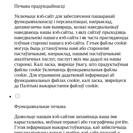
Печыва прадукцыйнасці
Уключыце вэб-сайт для забеспячэння пашыранай
функцыянальнасці і персаналізацыі, напрыклад,
дапамагаючы нам вымяраць, колькі наведвальнікаў
наведваюць нашы вэб-сайты, з якіх сайтаў прыходзяць
наведвальнікі нашага вэб-сайта і як часта праглядаюцца
пэўныя старонкі нашага вэб-сайта. Гэтыя файлы cookie
могуць быць устаноўлены намі або староннімі
пастаўшчыкамі, напрыклад, нашымі пастаўшчыкамі
аналітычных паслуг, паслугі якіх мы дадалі на нашы
старонкі. Калі ласка, звярніце ўвагу, што прадуктыўныя
файлы cookie ўключаюць функцыянальныя файлы
cookie. Для атрымання дадатковай інфармацыі аб
функцыянальных файлах cookie, калі ласка, звярніцеся
да Палітыкі выкарыстання файлаў cookie.
Функцыянальнае печыва
Дазвольце нашым вэб-сайтам запамінаць ваша імя
карыстальніка, моўныя перавагі або геаграфічны рэгіён.
Гэтая інфармацыя выкарыстоўваецца, каб забяспечыць
персаналізаваны вопыт і зрабіць вэб-сайт прасцей у