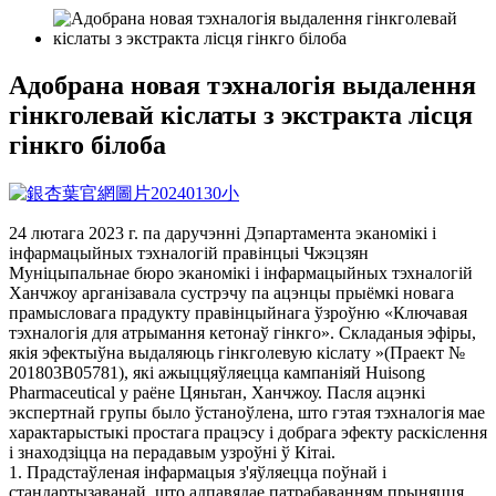
Адобрана новая тэхналогія выдалення
гінкголевай кіслаты з экстракта лісця
гінкго білоба
24 лютага 2023 г. па даручэнні Дэпартамента эканомікі і
інфармацыйных тэхналогій правінцыі Чжэцзян
Муніцыпальнае бюро эканомікі і інфармацыйных тэхналогій
Ханчжоу арганізавала сустрэчу па ацэнцы прыёмкі новага
прамысловага прадукту правінцыйнага ўзроўню «Ключавая
тэхналогія для атрымання кетонаў гінкго». Складаныя эфіры,
якія эфектыўна выдаляюць гінкголевую кіслату »(Праект №
201803B05781), які ажыццяўляецца кампаніяй Huisong
Pharmaceutical у раёне Цяньтан, Ханчжоу. Пасля ацэнкі
экспертнай групы было ўстаноўлена, што гэтая тэхналогія мае
характарыстыкі простага працэсу і добрага эфекту раскіслення
і знаходзіцца на перадавым узроўні ў Кітаі.
1. Прадстаўленая інфармацыя з'яўляецца поўнай і
стандартызаванай, што адпавядае патрабаванням прыняцця.