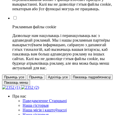
выкарыстанні. Калі вы не дазволіце гэтыя файлы cookie,
некаторыя або ўсе функцыі могуць не працаваць.
Рэкламныя файлы cookie
Дазвольце нам нацэльваць і перанацэльваць вас з
адпаведнай рэкламай. Мы і нашы рэкламныя партнёры
выкарыстоўваем інфармацыю, сабраную з дапамогай
гэтых тэхналогій, каб вызначыць вашыя інтарэсы, каб
паказваць вам больш адпаведную рэкламу на іншых
сайтах. Калі вы не дазволіце гэтыя файлы cookie, вы
будзеце атрымліваць рэкламу, але яна можа быць менш
актуальнай для вас.
Прыняць усе
Прыняць
Адхіліць усе
Паказаць падрабязнасці
Паказаць менш
Пра нас
Паведамленне Старшыні
Наша гісторыя
Наша місія і каштоўнасці
Наша гісторыя