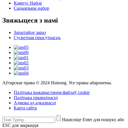
Кампус Набор
Сацыяльны набор
Звяжыцеся з намі
Запытайце зараз
Сусветная прысутнасць
Аўтарскае права © 2024 Huisong. Усе правы абаронены.
Палітыка выкарыстання файлаў cookie
Палітыка прыватнасці
Адмова ад адказнасці
Карта сайта
Націсніце Enter для пошуку або
ESC для закрыцця