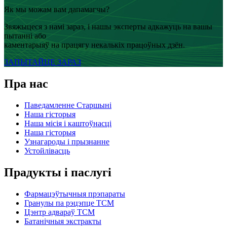
Як мы можам вам дапамагчы?
Звяжыцеся з намі зараз, і нашы эксперты адкажуць на вашы
пытанні або
каментарыяў на працягу некалькіх працоўных дзён.
ЗАПЫТАЙЦЕ ЗАРАЗ
Пра нас
Паведамленне Старшыні
Наша гісторыя
Наша місія і каштоўнасці
Наша гісторыя
Узнагароды і прызнанне
Устойлівасць
Прадукты і паслугі
Фармацэўтычныя прэпараты
Гранулы па рэцэпце TCM
Цэнтр адвараў TCM
Батанічныя экстракты