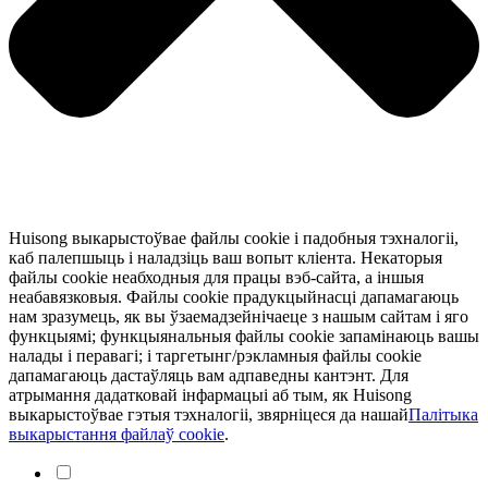
Huisong выкарыстоўвае файлы cookie і падобныя тэхналогіі,
каб палепшыць і наладзіць ваш вопыт кліента. Некаторыя
файлы cookie неабходныя для працы вэб-сайта, а іншыя
неабавязковыя. Файлы cookie прадукцыйнасці дапамагаюць
нам зразумець, як вы ўзаемадзейнічаеце з нашым сайтам і яго
функцыямі; функцыянальныя файлы cookie запамінаюць вашы
налады і перавагі; і таргетынг/рэкламныя файлы cookie
дапамагаюць дастаўляць вам адпаведны кантэнт. Для
атрымання дадатковай інфармацыі аб тым, як Huisong
выкарыстоўвае гэтыя тэхналогіі, звярніцеся да нашай
Палітыка
выкарыстання файлаў cookie
.