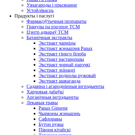
Узнагароды і прызнанне
Устойлівасць
Прадукты і паслугі
Фармацэўтычныя прэпараты
Гранулы па рэцэпце TCM
Цэнтр адвараў TCM
Батанічныя экстракты
Экстракт чарніцы
Экстракт жэньшэня Panax
Экстракт гінкго білоба
Экстракт растаропшы
Экстракт чорнай парэчкі
Экстракт эхінацеі
Экстракт родиолы ружовай
Экстракт ашваганда
Садавіна і агароднінныя інгрэдыенты
Харчовыя дабаўкі
Арганічныя інгрэдыенты
Лекавыя травы
Panax Ginseng
Чырвоны жэньшэнь
Сафлоравы
Бутон ружы
Півоня кітайскі