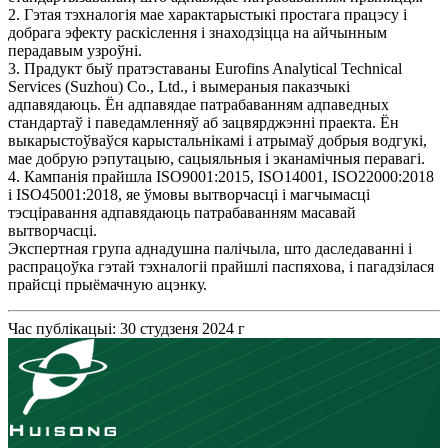
2. Гэтая тэхналогія мае характарыстыкі простага працэсу і
добрага эфекту раскіслення і знаходзіцца на айчынным
перадавым узроўні.
3. Прадукт быў пратэставаны Eurofins Analytical Technical
Services (Suzhou) Co., Ltd., і вымераныя паказчыкі
адпавядаюць. Ён адпавядае патрабаванням адпаведных
стандартаў і паведамленняў аб зацвярджэнні праекта. Ён
выкарыстоўваўся карыстальнікамі і атрымаў добрыя водгукі,
мае добрую рэпутацыю, сацыяльныя і эканамічныя перавагі.
4. Кампанія прайшла ISO9001:2015, ISO14001, ISO22000:2018
і ISO45001:2018, яе ўмовы вытворчасці і магчымасці
тэсціравання адпавядаюць патрабаванням масавай
вытворчасці.
Экспертная група аднадушна палічыла, што даследаванні і
распрацоўка гэтай тэхналогіі прайшлі паспяхова, і пагадзілася
прайсці прыёмачную ацэнку.
Час публікацыі: 30 студзеня 2024 г