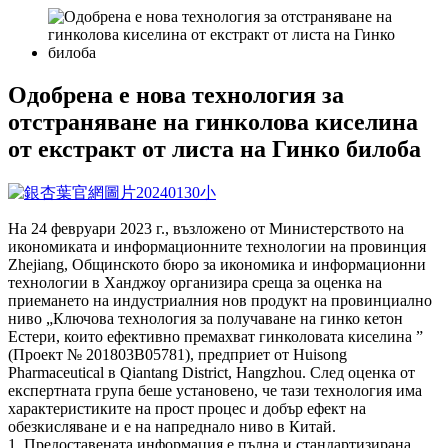
Одобрена е нова технология за
отстраняване на гинколова киселина
от екстракт от листа на Гинко билоба
На 24 февруари 2023 г., възложено от Министерството на
икономиката и информационните технологии на провинция
Zhejiang, Общинското бюро за икономика и информационни
технологии в Ханджоу организира среща за оценка на
приемането на индустриалния нов продукт на провинциално
ниво „Ключова технология за получаване на гинко кетон
Естери, които ефективно премахват гинколовата киселина ”
(Проект № 201803B05781), предприет от Huisong
Pharmaceutical в Qiantang District, Hangzhou. След оценка от
експертната група беше установено, че тази технология има
характеристиките на прост процес и добър ефект на
обезкисляване и е на напреднало ниво в Китай.
1. Предоставената информация е пълна и стандартизирана,