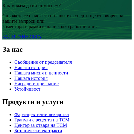
Как можем да ви помогнем?
Свържете се с нас сега и нашите експерти ще отговорят на
вашите въпроси или
коментари в рамките на няколко работни дни.
ЗАПИТАНЕ СЕГА
За нас
Съобщение от председателя
Нашата история
Нашата мисия и ценности
Нашата история
Награди и признание
Устойчивост
Продукти и услуги
Фармацевтични лекарства
Гранули с рецепта на TCM
Център за отвара на TCM
Ботанически екстракти