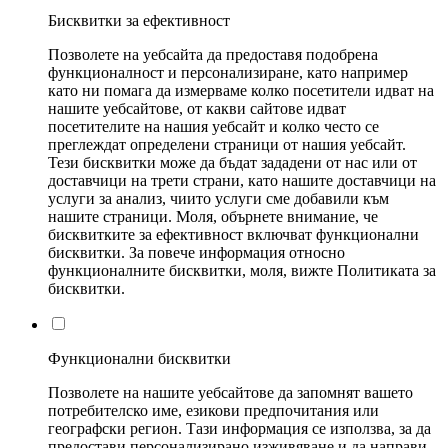
Бисквитки за ефективност
Позволете на уебсайта да предоставя подобрена
функционалност и персонализиране, като например
като ни помага да измерваме колко посетители идват на
нашите уебсайтове, от какви сайтове идват
посетителите на нашия уебсайт и колко често се
преглеждат определени страници от нашия уебсайт.
Тези бисквитки може да бъдат зададени от нас или от
доставчици на трети страни, като нашите доставчици на
услуги за анализ, чиито услуги сме добавили към
нашите страници. Моля, обърнете внимание, че
бисквитките за ефективност включват функционални
бисквитки. За повече информация относно
функционалните бисквитки, моля, вижте Политиката за
бисквитки.
Функционални бисквитки
Позволете на нашите уебсайтове да запомнят вашето
потребителско име, езикови предпочитания или
географски регион. Тази информация се използва, за да
предостави персонализирано изживяване и да направи