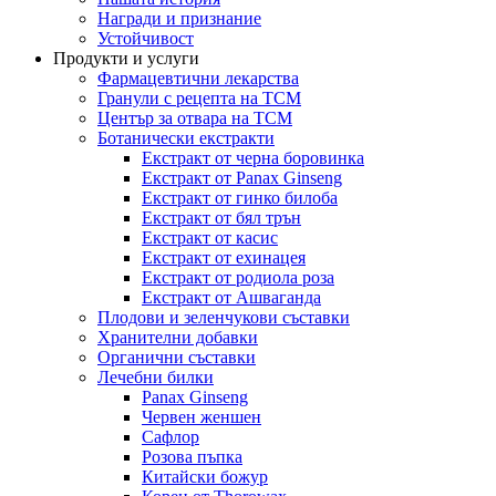
Награди и признание
Устойчивост
Продукти и услуги
Фармацевтични лекарства
Гранули с рецепта на TCM
Център за отвара на TCM
Ботанически екстракти
Екстракт от черна боровинка
Екстракт от Panax Ginseng
Екстракт от гинко билоба
Екстракт от бял трън
Екстракт от касис
Екстракт от ехинацея
Екстракт от родиола роза
Екстракт от Ашваганда
Плодови и зеленчукови съставки
Хранителни добавки
Органични съставки
Лечебни билки
Panax Ginseng
Червен женшен
Сафлор
Розова пъпка
Китайски божур