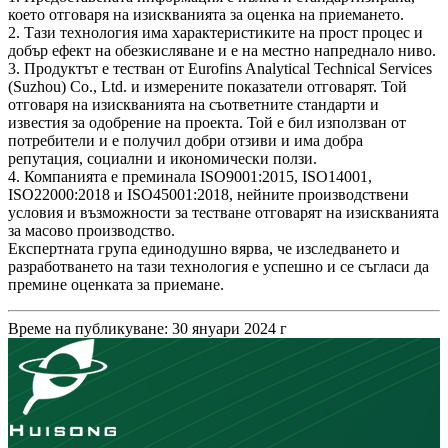
което отговаря на изискванията за оценка на приемането.
2. Тази технология има характеристиките на прост процес и
добър ефект на обезкисляване и е на местно напреднало ниво.
3. Продуктът е тестван от Eurofins Analytical Technical Services
(Suzhou) Co., Ltd. и измерените показатели отговарят. Той
отговаря на изискванията на съответните стандарти и
известия за одобрение на проекта. Той е бил използван от
потребители и е получил добри отзиви и има добра
репутация, социални и икономически ползи.
4. Компанията е преминала ISO9001:2015, ISO14001,
ISO22000:2018 и ISO45001:2018, нейните производствени
условия и възможности за тестване отговарят на изискванията
за масово производство.
Експертната група единодушно вярва, че изследването и
разработването на тази технология е успешно и се съгласи да
премине оценката за приемане.
Време на публикуване: 30 януари 2024 г