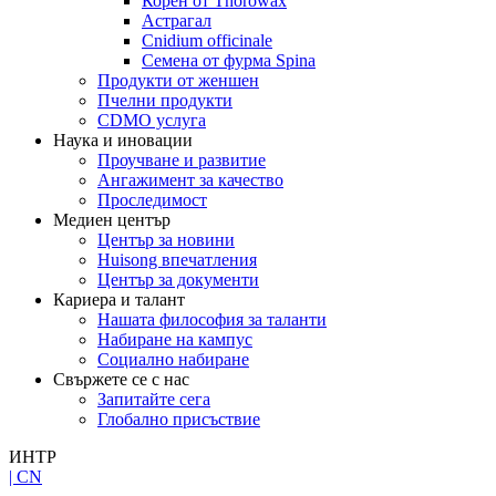
Корен от Thorowax
Астрагал
Cnidium officinale
Семена от фурма Spina
Продукти от женшен
Пчелни продукти
CDMO услуга
Наука и иновации
Проучване и развитие
Ангажимент за качество
Проследимост
Медиен център
Център за новини
Huisong впечатления
Център за документи
Кариера и талант
Нашата философия за таланти
Набиране на кампус
Социално набиране
Свържете се с нас
Запитайте сега
Глобално присъствие
ИНТР
| CN