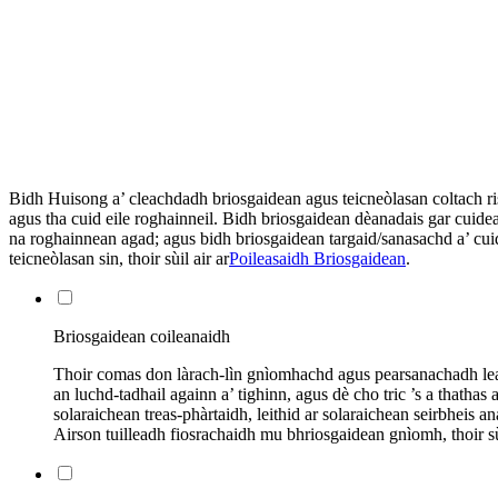
Bidh Huisong a’ cleachdadh briosgaidean agus teicneòlasan coltach r
agus tha cuid eile roghainneil. Bidh briosgaidean dèanadais gar cuidea
na roghainnean agad; agus bidh briosgaidean targaid/sanasachd a’ cui
teicneòlasan sin, thoir sùil air ar
Poileasaidh Briosgaidean
.
Briosgaidean coileanaidh
Thoir comas don làrach-lìn gnìomhachd agus pearsanachadh leasai
an luchd-tadhail againn a’ tighinn, agus dè cho tric ’s a thathas
solaraichean treas-phàrtaidh, leithid ar solaraichean seirbheis a
Airson tuilleadh fiosrachaidh mu bhriosgaidean gnìomh, thoir sù