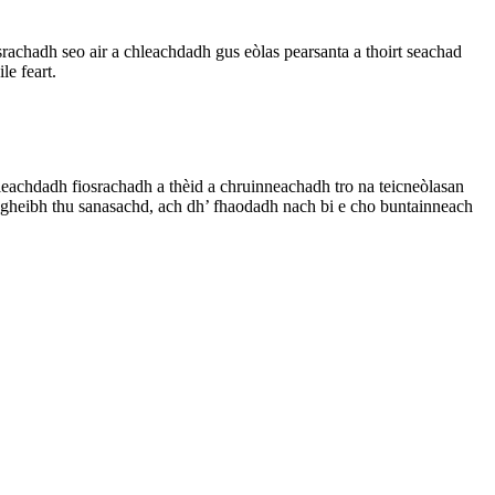
srachadh seo air a chleachdadh gus eòlas pearsanta a thoirt seachad
le feart.
eachdadh fiosrachadh a thèid a chruinneachadh tro na teicneòlasan
, gheibh thu sanasachd, ach dh’ fhaodadh nach bi e cho buntainneach