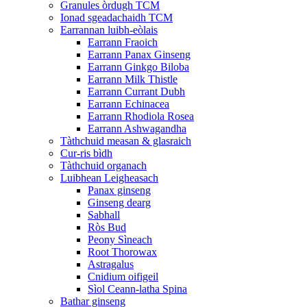
Granules òrdugh TCM
Ionad sgeadachaidh TCM
Earrannan luibh-eòlais
Earrann Fraoich
Earrann Panax Ginseng
Earrann Ginkgo Biloba
Earrann Milk Thistle
Earrann Currant Dubh
Earrann Echinacea
Earrann Rhodiola Rosea
Earrann Ashwagandha
Tàthchuid measan & glasraich
Cur-ris bìdh
Tàthchuid organach
Luibhean Leigheasach
Panax ginseng
Ginseng dearg
Sabhall
Ròs Bud
Peony Sìneach
Root Thorowax
Astragalus
Cnidium oifigeil
Sìol Ceann-latha Spina
Bathar ginseng