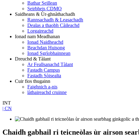
Bathar Seillean
Seirbheis CDMO
Saidheans & Ùr-ghnàthachadh
Rannsachadh & Leasachadh
Dealas a thaobh Càileachd
Lorgaireachd
Ionad nam Meadhanan
Ionad Naidheachd
Beachdan Huisong
Ionad Sgrìobhainnean
Dreuchd & Tàlant
Ar Feallsanachd Tàlant
Fastadh Campus
Fastadh Sòisealta
Cuir fios thugainn
Faighnich a-nis
làthaireachd cruinne
INT
| CN
Chaidh gabhail ri teicneòlas ùr airson sear