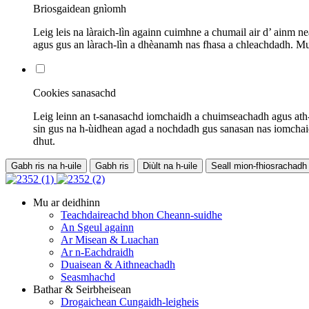
Briosgaidean gnìomh
Leig leis na làraich-lìn againn cuimhne a chumail air d’ ainm n
agus gus an làrach-lìn a dhèanamh nas fhasa a chleachdadh. Mura 
Cookies sanasachd
Leig leinn an t-sanasachd iomchaidh a chuimseachadh agus ath-
sin gus na h-ùidhean agad a nochdadh gus sanasan nas iomchaidh
dhut.
Gabh ris na h-uile
Gabh ris
Diùlt na h-uile
Seall mion-fhiosrachadh
Mu ar deidhinn
Teachdaireachd bhon Cheann-suidhe
An Sgeul againn
Ar Misean & Luachan
Ar n-Eachdraidh
Duaisean & Aithneachadh
Seasmhachd
Bathar & Seirbheisean
Drogaichean Cungaidh-leigheis