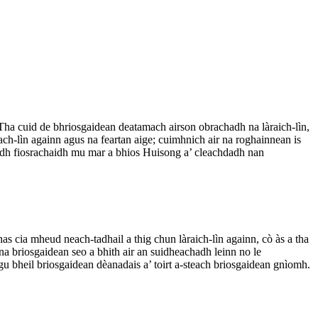
Tha cuid de bhriosgaidean deatamach airson obrachadh na làraich-lìn,
ach-lìn againn agus na feartan aige; cuimhnich air na roghainnean is
eadh fiosrachaidh mu mar a bhios Huisong a’ cleachdadh nan
s cia mheud neach-tadhail a thig chun làraich-lìn againn, cò às a tha
 na briosgaidean seo a bhith air an suidheachadh leinn no le
e gu bheil briosgaidean dèanadais a’ toirt a-steach briosgaidean gnìomh.