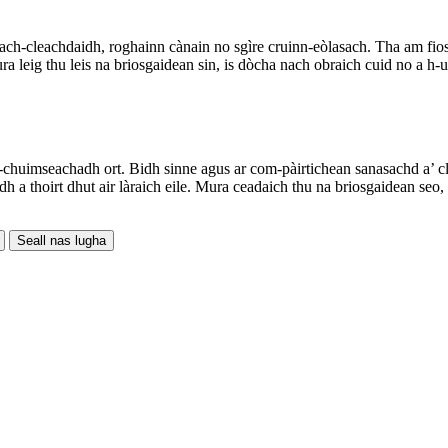
each-cleachdaidh, roghainn cànain no sgìre cruinn-eòlasach. Tha am fio
leig thu leis na briosgaidean sin, is dòcha nach obraich cuid no a h-ui
chuimseachadh ort. Bidh sinne agus ar com-pàirtichean sanasachd a’ cl
 a thoirt dhut air làraich eile. Mura ceadaich thu na briosgaidean seo
Seall nas lugha