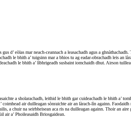
is gus d’ eòlas mar neach-ceannach a leasachadh agus a ghnàthachadh. 
chadh le bhith a’ tuigsinn mar a bhios tu ag eadar-obrachadh leis an làr
deachadh le bhith a’ lìbhrigeadh susbaint iomchaidh dhut. Airson tuill
chte a sholarachadh, leithid le bhith gar cuideachadh le bhith a’ tomha
 a’ coimhead air duilleagan sònraichte air an làrach-lìn againn. Faodaidh
nailis, a chuir na seirbheisean aca ris na duilleagan againn. Thoir an air
il air a’ Phoileasaidh Briosgaidean.