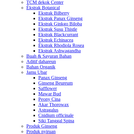
TCM dekok Center
Ékstrak Botanical
Ekstrak Bilberry
Ekstrak Panax Ginseng
Ekstrak Ginkgo Biloba
Ekstrak Susu Thistle
Ekstrak Blackcurrant
Ekstrak Echinacea
Ékstrak Rhodiola Rosea
Ekstrak Ashwagandha
Buah & Sayuran Bahan
Aditif dahareun
Bahan Organik
Jamu Ubar
Panax Ginseng
Ginseng Beureum
Safflower
Mawar Bud
Peony Cina
Akar Thorowax
Astragalus
Cnidium officinale
Siki Tanggal Spina
Produk Ginseng
Produk nyiruan