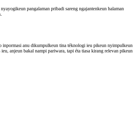
un nyayogikeun pangalaman pribadi sareng ngajantenkeun halaman
.
o inpormasi anu dikumpulkeun tina téknologi ieu pikeun nyimpulkeun
u, anjeun bakal nampi pariwara, tapi éta tiasa kirang relevan pikeun