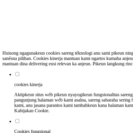
Huisong ngagunakeun cookies sareng téknologi anu sami pikeun ning
sanésna pilihan. Cookies kinerja mantuan kami ngartos kumaha anjeun b
mantuan dina delivering eusi relevan ka anjeun. Pikeun langkung r
cookies kinerja
Aktipkeun situs wéb pikeun nyayogikeun fungsionalitas sareng 
pangunjung halaman wéb kami asalna, sareng sabaraha sering ha
kami, anu jasana parantos kami tambahkeun kana halaman kami.
Kabijakan Cookie.
Cookies fungsional