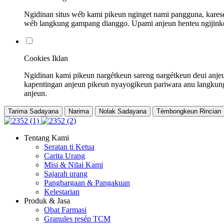
Ngidinan situs wéb kami pikeun nginget nami pangguna, karese
wéb langkung gampang dianggo. Upami anjeun henteu ngijinkeun
Cookies Iklan
Ngidinan kami pikeun nargétkeun sareng nargétkeun deui anje
kapentingan anjeun pikeun nyayogikeun pariwara anu langkung r
anjeun.
Tarima Sadayana
Narima
Nolak Sadayana
Témbongkeun Rincian
Tentang Kami
Seratan ti Ketua
Carita Urang
Misi & Nilai Kami
Sajarah urang
Panghargaan & Pangakuan
Kelestarian
Produk & Jasa
Obat Farmasi
Granules resép TCM