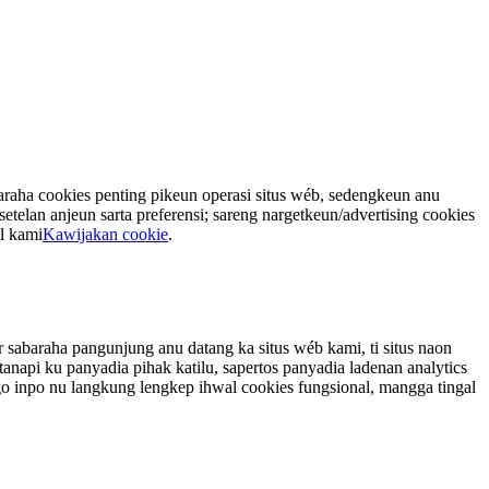
aha cookies penting pikeun operasi situs wéb, sedengkeun anu
etelan anjeun sarta preferensi; sareng nargetkeun/advertising cookies
l kami
Kawijakan cookie
.
 sabaraha pangunjung anu datang ka situs wéb kami, ti situs naon
anapi ku panyadia pihak katilu, sapertos panyadia ladenan analytics
go inpo nu langkung lengkep ihwal cookies fungsional, mangga tingal