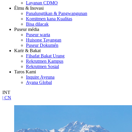
Layanan CDMO
Élmu & Inovasi
Panalungtikan & Pangwangunan
Komitmen kana Kualitas
Bisa dilacak
Puseur média
Puseur warta
Huisong Tayangan
Puseur Dokumén
Karir & Bakat
Filsafat Bakat Urang
Rekrutmen Kampus
Rekrutmen Sosial
Taros Kami
Inquire Ayeuna
Ayana Global
INT
| CN