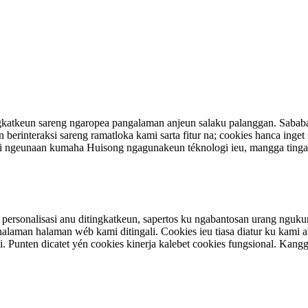
katkeun sareng ngaropea pangalaman anjeun salaku palanggan. Sababar
erinteraksi sareng ramatloka kami sarta fitur na; cookies hanca inget s
inci ngeunaan kumaha Huisong ngagunakeun téknologi ieu, mangga tinga
personalisasi anu ditingkatkeun, sapertos ku ngabantosan urang ngukur
laman halaman wéb kami ditingali. Cookies ieu tiasa diatur ku kami at
 Punten dicatet yén cookies kinerja kalebet cookies fungsional. Kang