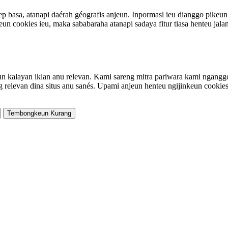
p basa, atanapi daérah géografis anjeun. Inpormasi ieu dianggo pike
 cookies ieu, maka sababaraha atanapi sadaya fitur tiasa henteu jalan
un kalayan iklan anu relevan. Kami sareng mitra pariwara kami ngangg
elevan dina situs anu sanés. Upami anjeun henteu ngijinkeun cookies ie
Tembongkeun Kurang