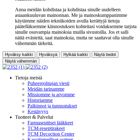
Anna meidän kohdistaa ja kohdistaa sinulle uudelleen
asiaankuuluvan mainonnan. Me ja mainoskumppanimme
käytämme näiden tekniikoiden avulla kerättyjä tietoja
päätelläksemme kiinnostuksen kohteitasi voidaksemme tarjota
sinulle osuvampia mainoksia muilla sivustoilla. Jos et salli
näitä evästeitä, saat mainoksia, mutta ne saattavat olla sinulle
vähemmän tärkeitä.
Hyväksy kaikki
Hyväksyä
Hylkää kaikki
Näytä tiedot
Näytä vähemmän
Tietoja meistä
Puheenjohtajan viesti
Meidän tarinamme
Missiomme ja arvomme
Historiamme
Palkinnot ja tunnustukset
Kestävyys
Tuotteet & Palvelut
Farmaseuttiset lääkkeet
TCM-reseptirakeet
TCM Decoction Center
Kasvitieteelliset uutteet