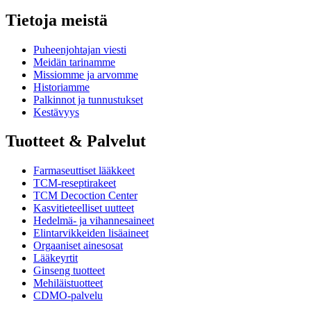
Tietoja meistä
Puheenjohtajan viesti
Meidän tarinamme
Missiomme ja arvomme
Historiamme
Palkinnot ja tunnustukset
Kestävyys
Tuotteet & Palvelut
Farmaseuttiset lääkkeet
TCM-reseptirakeet
TCM Decoction Center
Kasvitieteelliset uutteet
Hedelmä- ja vihannesaineet
Elintarvikkeiden lisäaineet
Orgaaniset ainesosat
Lääkeyrtit
Ginseng tuotteet
Mehiläistuotteet
CDMO-palvelu