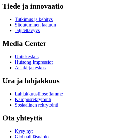
Tiede ja innovaatio
Tutkimus ja kehitys
Sitoutuminen laatuun
Jäljitettävyys
Media Center
Uutiskeskus
Huisong Impressiot
Asiakirjakeskus
Ura ja lahjakkuus
Lahjakkuusfilosofiamme
Kampusrekrytointi
Sosiaalinen rekrytointi
Ota yhteyttä
Kysy nyt
Globaali läsnäolo