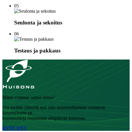
05
Seulonta ja sekoitus
06
Testaus ja pakkaus
Miten voimme auttaa sinua?
Ota meihin yhteyttä nyt, niin asiantuntijamme vastaavat
kysymyksiisi tai
kommentteja muutaman arkipäivän kuluessa.
KYSY NYT