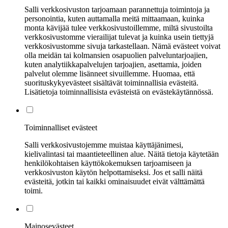
Salli verkkosivuston tarjoamaan parannettuja toimintoja ja
personointia, kuten auttamalla meitä mittaamaan, kuinka
monta kävijää tulee verkkosivustoillemme, miltä sivustoilta
verkkosivustomme vierailijat tulevat ja kuinka usein tiettyjä
verkkosivustomme sivuja tarkastellaan. Nämä evästeet voivat
olla meidän tai kolmansien osapuolien palveluntarjoajien,
kuten analytiikkapalvelujen tarjoajien, asettamia, joiden
palvelut olemme lisänneet sivuillemme. Huomaa, että
suorituskykyevästeet sisältävät toiminnallisia evästeitä.
Lisätietoja toiminnallisista evästeistä on evästekäytännössä.
Toiminnalliset evästeet
Salli verkkosivustojemme muistaa käyttäjänimesi,
kielivalintasi tai maantieteellinen alue. Näitä tietoja käytetään
henkilökohtaisen käyttökokemuksen tarjoamiseen ja
verkkosivuston käytön helpottamiseksi. Jos et salli näitä
evästeitä, jotkin tai kaikki ominaisuudet eivät välttämättä
toimi.
Mainosevästeet