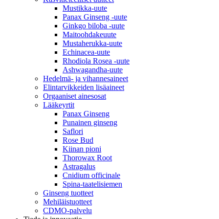
Mustikka-uute
Panax Ginseng -uute
Ginkgo biloba -uute
Maitoohdakeuute
Mustaherukka-uute
Echinacea-uute
Rhodiola Rosea -uute
Ashwagandha-uute
Hedelmä- ja vihannesaineet
Elintarvikkeiden lisäaineet
Orgaaniset ainesosat
Lääkeyrtit
Panax Ginseng
Punainen ginseng
Saflori
Rose Bud
Kiinan pioni
Thorowax Root
Astragalus
Cnidium officinale
Spina-taatelisiemen
Ginseng tuotteet
Mehiläistuotteet
CDMO-palvelu