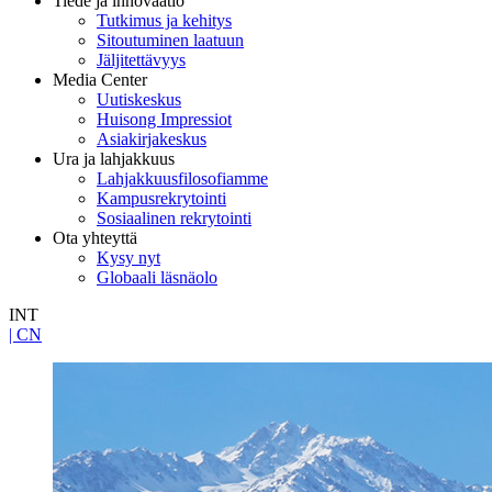
Tiede ja innovaatio
Tutkimus ja kehitys
Sitoutuminen laatuun
Jäljitettävyys
Media Center
Uutiskeskus
Huisong Impressiot
Asiakirjakeskus
Ura ja lahjakkuus
Lahjakkuusfilosofiamme
Kampusrekrytointi
Sosiaalinen rekrytointi
Ota yhteyttä
Kysy nyt
Globaali läsnäolo
INT
| CN