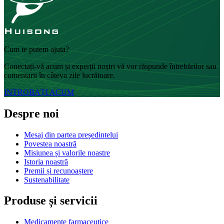
Cum te putem ajuta?
Conectați-vă acum și experții noștri vă vor răspunde întrebărilor sau
comentarii în câteva zile lucrătoare.
INTROBAȚI ACUM
Despre noi
Mesaj din partea președintelui
Povestea noastră
Misiunea și valorile noastre
Istoria noastră
Premii și recunoaștere
Sustenabilitate
Produse și servicii
Medicamente farmaceutice