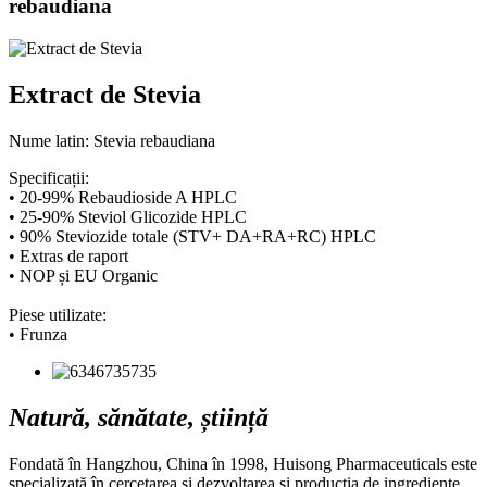
rebaudiana
Extract de Stevia
Nume latin: Stevia rebaudiana
Specificații:
• 20-99% Rebaudioside A HPLC
• 25-90% Steviol Glicozide HPLC
• 90% Steviozide totale (STV+ DA+RA+RC) HPLC
• Extras de raport
• NOP și EU Organic
Piese utilizate:
• Frunza
Natură, sănătate, știință
Fondată în Hangzhou, China în 1998, Huisong Pharmaceuticals este
specializată în cercetarea și dezvoltarea și producția de ingrediente