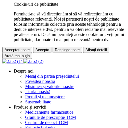
Cookie-uri de publicitate
Permiteți-ne să vă direcționăm și să vă redirecționăm cu
publicitatea relevantă. Noi și partenerii noștri de publicitate
folosim informațiile colectate prin aceste tehnologii pentru a
deduce interesele dvs. pentru a vă oferi reclame mai relevante
pe alte site-uri. Dacă nu permiteți aceste cookie-uri, veți primi
publicitate, dar poate fi mai puțin relevantă pentru dvs.
Acceptați toate
Accepta
Respinge toate
Afișați detalii
Arată mai puțin
Despre noi
Mesaj din partea președintelui
Povestea noastră
Misiunea și valorile noastre
Istoria noastră
Premii și recunoaștere
Sustenabilitate
Produse și servicii
Medicamente farmaceutice
Granule de prescripție TCM
Centrul de decoct TCM
Extracte botanice