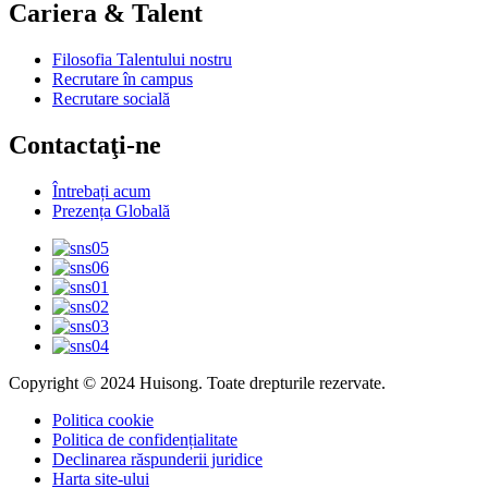
Cariera & Talent
Filosofia Talentului nostru
Recrutare în campus
Recrutare socială
Contactaţi-ne
Întrebați acum
Prezența Globală
Copyright © 2024 Huisong. Toate drepturile rezervate.
Politica cookie
Politica de confidențialitate
Declinarea răspunderii juridice
Harta site-ului