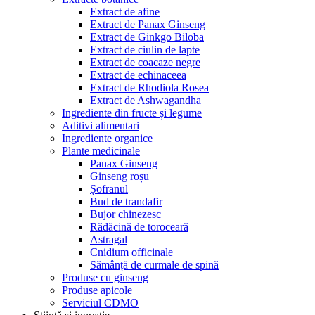
Extract de afine
Extract de Panax Ginseng
Extract de Ginkgo Biloba
Extract de ciulin de lapte
Extract de coacaze negre
Extract de echinaceea
Extract de Rhodiola Rosea
Extract de Ashwagandha
Ingrediente din fructe și legume
Aditivi alimentari
Ingrediente organice
Plante medicinale
Panax Ginseng
Ginseng roșu
Șofranul
Bud de trandafir
Bujor chinezesc
Rădăcină de toroceară
Astragal
Cnidium officinale
Sămânță de curmale de spină
Produse cu ginseng
Produse apicole
Serviciul CDMO