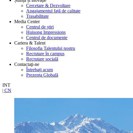
Știință și inovație
Cercetare & Dezvoltare
Angajamentul față de calitate
Trasabilitate
Media Center
Centrul de știri
Huisong Impressions
Centrul de documente
Cariera & Talent
Filosofia Talentului nostru
Recrutare în campus
Recrutare socială
Contactaţi-ne
Întrebați acum
Prezența Globală
INT
| CN