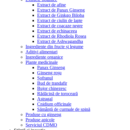
Extract de afine
Extract de Panax Ginseng
Extract de Ginkgo Biloba
Extract de ciulin de lapte
Extract de coacaze negre
Extract de echinaceea
Extract de Rhodiola Rosea
Extract de Ashwagandha
Ingrediente din fructe și legume
Aditivi alimentari
Ingrediente organice
Plante medicinale
Panax Ginseng
Ginseng roșu
Șofranul
Bud de trandafir
Bujor chinezesc
Rădăcină de toroceară
Astragal
Cnidium officinale
Sămânță de curmale de spină
Produse cu ginseng
Produse apicole
Serviciul CDMO