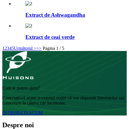
Extract de Ashwagandha
Extract de ceai verde
1
2
3
4
5
Următorul >
>>
Pagina 1 / 5
Cum te putem ajuta?
Conectați-vă acum și experții noștri vă vor răspunde întrebărilor sau
comentarii în câteva zile lucrătoare.
INTROBAȚI ACUM
Despre noi