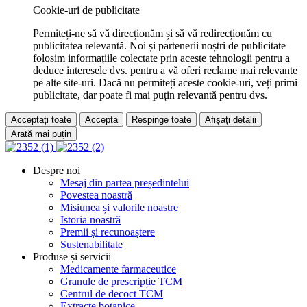
Cookie-uri de publicitate
Permiteți-ne să vă direcționăm și să vă redirecționăm cu
publicitatea relevantă. Noi și partenerii noștri de publicitate
folosim informațiile colectate prin aceste tehnologii pentru a
deduce interesele dvs. pentru a vă oferi reclame mai relevante
pe alte site-uri. Dacă nu permiteți aceste cookie-uri, veți primi
publicitate, dar poate fi mai puțin relevantă pentru dvs.
Acceptați toate
Accepta
Respinge toate
Afișați detalii
Arată mai puțin
Despre noi
Mesaj din partea președintelui
Povestea noastră
Misiunea și valorile noastre
Istoria noastră
Premii și recunoaștere
Sustenabilitate
Produse și servicii
Medicamente farmaceutice
Granule de prescripție TCM
Centrul de decoct TCM
Extracte botanice