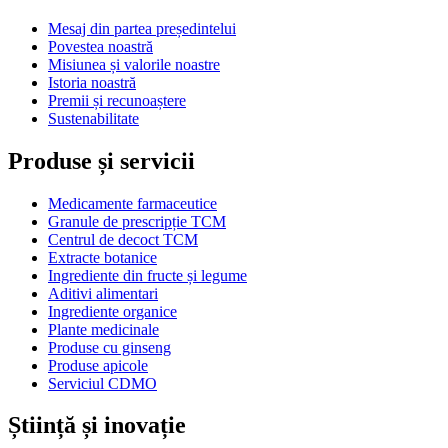
Mesaj din partea președintelui
Povestea noastră
Misiunea și valorile noastre
Istoria noastră
Premii și recunoaștere
Sustenabilitate
Produse și servicii
Medicamente farmaceutice
Granule de prescripție TCM
Centrul de decoct TCM
Extracte botanice
Ingrediente din fructe și legume
Aditivi alimentari
Ingrediente organice
Plante medicinale
Produse cu ginseng
Produse apicole
Serviciul CDMO
Știință și inovație