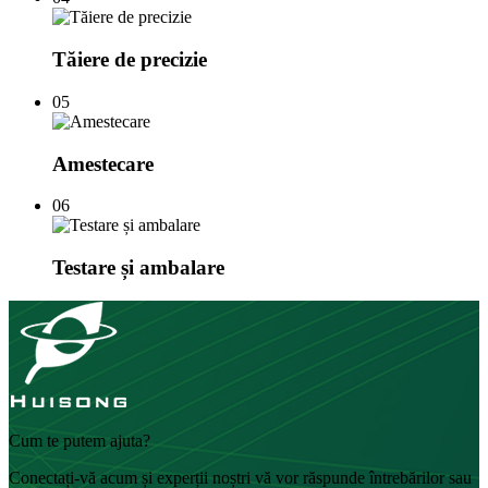
Tăiere de precizie
05
Amestecare
06
Testare și ambalare
Cum te putem ajuta?
Conectați-vă acum și experții noștri vă vor răspunde întrebărilor sau