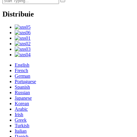
Distribuie
English
French
German
Portuguese
Spanish
Russian
Japanese
Korean
Arabic
Irish
Greek
Turkish
Italian
Danish