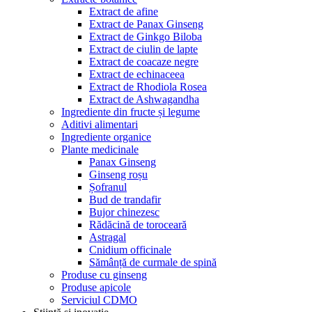
Extract de afine
Extract de Panax Ginseng
Extract de Ginkgo Biloba
Extract de ciulin de lapte
Extract de coacaze negre
Extract de echinaceea
Extract de Rhodiola Rosea
Extract de Ashwagandha
Ingrediente din fructe și legume
Aditivi alimentari
Ingrediente organice
Plante medicinale
Panax Ginseng
Ginseng roșu
Șofranul
Bud de trandafir
Bujor chinezesc
Rădăcină de toroceară
Astragal
Cnidium officinale
Sămânță de curmale de spină
Produse cu ginseng
Produse apicole
Serviciul CDMO