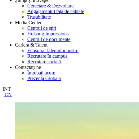
Știință și inovație
Cercetare & Dezvoltare
Angajamentul față de calitate
Trasabilitate
Media Center
Centrul de știri
Huisong Impressions
Centrul de documente
Cariera & Talent
Filosofia Talentului nostru
Recrutare în campus
Recrutare socială
Contactaţi-ne
Întrebați acum
Prezența Globală
INT
| CN