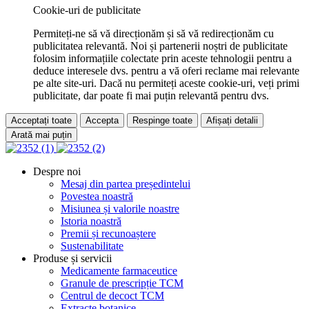
Cookie-uri de publicitate
Permiteți-ne să vă direcționăm și să vă redirecționăm cu
publicitatea relevantă. Noi și partenerii noștri de publicitate
folosim informațiile colectate prin aceste tehnologii pentru a
deduce interesele dvs. pentru a vă oferi reclame mai relevante
pe alte site-uri. Dacă nu permiteți aceste cookie-uri, veți primi
publicitate, dar poate fi mai puțin relevantă pentru dvs.
Acceptați toate
Accepta
Respinge toate
Afișați detalii
Arată mai puțin
Despre noi
Mesaj din partea președintelui
Povestea noastră
Misiunea și valorile noastre
Istoria noastră
Premii și recunoaștere
Sustenabilitate
Produse și servicii
Medicamente farmaceutice
Granule de prescripție TCM
Centrul de decoct TCM
Extracte botanice