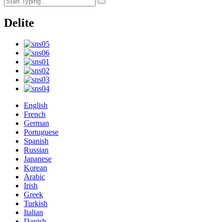
Delite
English
French
German
Portuguese
Spanish
Russian
Japanese
Korean
Arabic
Irish
Greek
Turkish
Italian
Danish