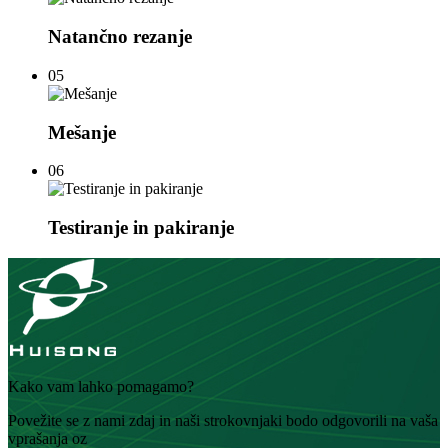
Natančno rezanje
05
Mešanje
06
Testiranje in pakiranje
Kako vam lahko pomagamo?
Povežite se z nami zdaj in naši strokovnjaki bodo odgovorili na vaša
vprašanja oz