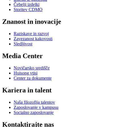
Čebelji izdelki
Storitev CDMO
Znanost in inovacije
Raziskave in razvoj
Zavezanost kakovosti
Sledljivost
Media Center
Novičarsko središče
Huisong vtisi
Center za dokumente
Kariera in talent
Naša filozofija talentov
Zaposlovanje v kampusu
Socialno zaposlovanje
Kontaktirajte nas