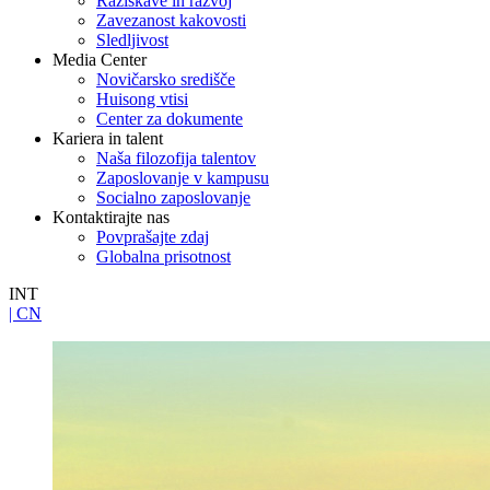
Raziskave in razvoj
Zavezanost kakovosti
Sledljivost
Media Center
Novičarsko središče
Huisong vtisi
Center za dokumente
Kariera in talent
Naša filozofija talentov
Zaposlovanje v kampusu
Socialno zaposlovanje
Kontaktirajte nas
Povprašajte zdaj
Globalna prisotnost
INT
| CN