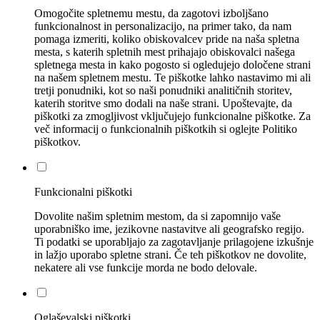
Omogočite spletnemu mestu, da zagotovi izboljšano
funkcionalnost in personalizacijo, na primer tako, da nam
pomaga izmeriti, koliko obiskovalcev pride na naša spletna
mesta, s katerih spletnih mest prihajajo obiskovalci našega
spletnega mesta in kako pogosto si ogledujejo določene strani
na našem spletnem mestu. Te piškotke lahko nastavimo mi ali
tretji ponudniki, kot so naši ponudniki analitičnih storitev,
katerih storitve smo dodali na naše strani. Upoštevajte, da
piškotki za zmogljivost vključujejo funkcionalne piškotke. Za
več informacij o funkcionalnih piškotkih si oglejte Politiko
piškotkov.
Funkcionalni piškotki
Dovolite našim spletnim mestom, da si zapomnijo vaše
uporabniško ime, jezikovne nastavitve ali geografsko regijo.
Ti podatki se uporabljajo za zagotavljanje prilagojene izkušnje
in lažjo uporabo spletne strani. Če teh piškotkov ne dovolite,
nekatere ali vse funkcije morda ne bodo delovale.
Oglaševalski piškotki