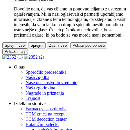
Dovolite nam, da vas ciljamo in ponovno ciljamo z ustreznim
oglaševanjem. Mi in naši oglaševalski partnerji uporabljamo
informacije, zbrane s temi tehnologijami, da sklepamo o vaših
interesih, da vam lahko na drugih spletnih mestih ponudimo
ustreznejše oglase. Če teh piškotkov ne dovolite, boste
prejemali oglase, ki pa bodo za vas morda manj pomembni.
Sprejmi vse
Sprejmi
Zavrni vse
Pokaži podrobnosti
Prikaži manj
O nas
Sporočilo predsednika
Naša zgodba
Naše poslanstvo in vrednote
Naša zgodovina
Nagrade in priznanja
Trajnost
Izdelki in storitve
Farmacevtska zdravila
TCM zrnca na recept
TCM decoction center
Botanični izvlečki
Izvleček borovnice