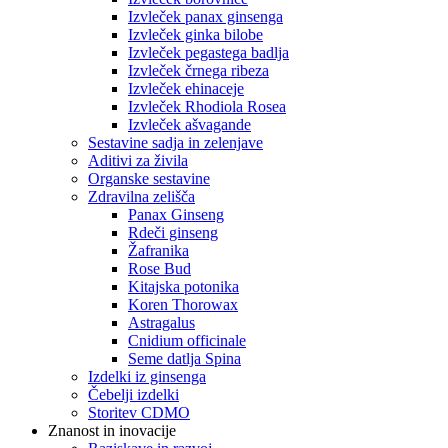
Izvleček panax ginsenga
Izvleček ginka bilobe
Izvleček pegastega badlja
Izvleček črnega ribeza
Izvleček ehinaceje
Izvleček Rhodiola Rosea
Izvleček ašvagande
Sestavine sadja in zelenjave
Aditivi za živila
Organske sestavine
Zdravilna zelišča
Panax Ginseng
Rdeči ginseng
Žafranika
Rose Bud
Kitajska potonika
Koren Thorowax
Astragalus
Cnidium officinale
Seme datlja Spina
Izdelki iz ginsenga
Čebelji izdelki
Storitev CDMO
Znanost in inovacije