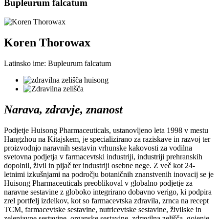
Bupleurum falcatum
Koren Thorowax
Latinsko ime: Bupleurum falcatum
Narava, zdravje, znanost
Podjetje Huisong Pharmaceuticals, ustanovljeno leta 1998 v mestu
Hangzhou na Kitajskem, je specializirano za raziskave in razvoj ter
proizvodnjo naravnih sestavin vrhunske kakovosti za vodilna
svetovna podjetja v farmacevtski industriji, industriji prehranskih
dopolnil, živil in pijač ter industriji osebne nege. Z več kot 24-
letnimi izkušnjami na področju botaničnih znanstvenih inovacij se je
Huisong Pharmaceuticals preoblikoval v globalno podjetje za
naravne sestavine z globoko integrirano dobavno verigo, ki podpira
zrel portfelj izdelkov, kot so farmacevtska zdravila, zrnca na recept
TCM, farmacevtske sestavine, nutricevtske sestavine, živilske in
zelenjavne sestavine, organske sestavine, zdravilna zelišča, gojenje