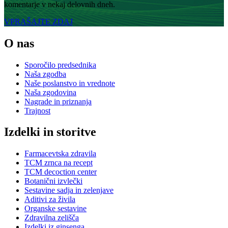
komentarje v nekaj delovnih dneh.
VPRAŠAJTE ZDAJ
O nas
Sporočilo predsednika
Naša zgodba
Naše poslanstvo in vrednote
Naša zgodovina
Nagrade in priznanja
Trajnost
Izdelki in storitve
Farmacevtska zdravila
TCM zrnca na recept
TCM decoction center
Botanični izvlečki
Sestavine sadja in zelenjave
Aditivi za živila
Organske sestavine
Zdravilna zelišča
Izdelki iz ginsenga