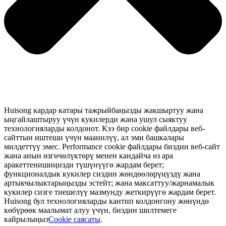
Huisong кардар катары тажрыйбаңызды жакшыртуу жана
ыңгайлаштыруу үчүн кукилерди жана ушул сыяктуу
технологияларды колдонот. Кээ бир cookie файлдары веб-
сайттын иштеши үчүн маанилүү, ал эми башкалары
милдеттүү эмес. Performance cookie файлдары биздин веб-сайт
жана анын өзгөчөлүктөрү менен кандайча өз ара
аракеттенишиңизди түшүнүүгө жардам берет;
функционалдык кукилер сиздин жөндөөлөрүңүздү жана
артыкчылыктарыңызды эстейт; жана максаттуу/жарнамалык
кукилер сизге тиешелүү мазмунду жеткирүүгө жардам берет.
Huisong бул технологияларды кантип колдонгону жөнүндө
көбүрөөк маалымат алуу үчүн, биздин шилтемеге
кайрылыңыз
Cookie саясаты
.