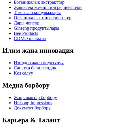
Ботаникалык экстракттар
Жашылча-жемиш ингредиенттери
Тамак-аш кошулмалары
Органикалык ингредиенттер
Дары чөптөр
Ginseng продуктылары
Bee Products
CDMO кызматы
Илим жана инновация
Изилдөө жана өнүктүрүү
Сапатка берилгендик
Көз салуу
Медиа борбору
Жаңылыктар борбору
Huisong Impressions
Документ борбору
Карьера & Талант