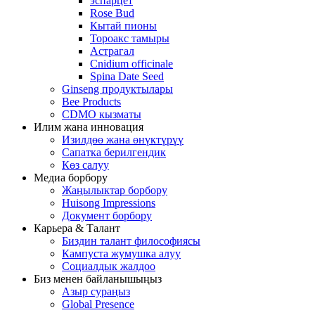
эспарцет
Rose Bud
Кытай пионы
Тороакс тамыры
Астрагал
Cnidium officinale
Spina Date Seed
Ginseng продуктылары
Bee Products
CDMO кызматы
Илим жана инновация
Изилдөө жана өнүктүрүү
Сапатка берилгендик
Көз салуу
Медиа борбору
Жаңылыктар борбору
Huisong Impressions
Документ борбору
Карьера & Талант
Биздин талант философиясы
Кампуста жумушка алуу
Социалдык жалдоо
Биз менен байланышыңыз
Азыр сураңыз
Global Presence