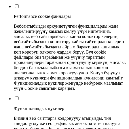
Performance cookie файлдары
Вебсайтыбызды өркүндөтүлгөн функцияларды жана
жекелештирүүнү камсыз кылуу үчүн иштетиңиз,
мисалы, веб-сайттарыбызга канча коноктор келерин,
веб-сайтыбыздын коноктору кайсы сайттардан келерин
жана веб-сайтыбыздагы айрым барактарды канчалык
көп көрөрүн өлчөөгө жардам берүү. Бул cookie
файлдары биз тарабынан же үчүнчү тараптын
провайдерлери тарабынан орнотулушу мүмкүн, мисалы,
биздин баракчаларыбызга кызматтарын кошкон
аналитикалык кызмат көрсөтүүчүлөр. Көңүл буруңуз,
аткаруу кукилери функционалдык кукилерди камтыйт.
Функционалдык кукилер жөнүндө көбүрөөк маалымат
үчүн Cookie саясатын караңыз.
Функционалдык кукилер
Биздин веб-сайттарга колдонуучу атыңызды, тил
тандооңузду же географиялык аймакты эстеп калууга
уруксат бериңиз. Бул маалымат жекелештирилген