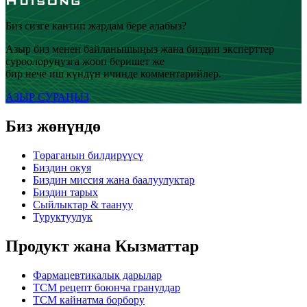
Биз сизге кантип жардам бере алабыз?
Азыр биз менен байланышыңыз жана биздин эксперттер
суроолоруңузга жооп беришет же
бир нече иш күндүн ичинде комментарийлер.
АЗЫР СУРАҢЫЗ
Биз жөнүндө
Төраганын билдирүүсү
Биздин окуя
Биздин миссия жана баалуулуктар
Биздин тарых
Сыйлыктар & таануу
Туруктуулук
Продукт жана Кызматтар
Фармацевтикалык дарылар
TCM рецепт боюнча гранулдар
TCM кайнатма борбору