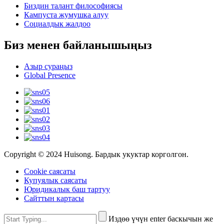
Биздин талант философиясы
Кампуста жумушка алуу
Социалдык жалдоо
Биз менен байланышыңыз
Азыр сураңыз
Global Presence
Copyright © 2024 Huisong. Бардык укуктар корголгон.
Cookie саясаты
Купуялык саясаты
Юридикалык баш тартуу
Сайттын картасы
Издөө үчүн enter баскычын же