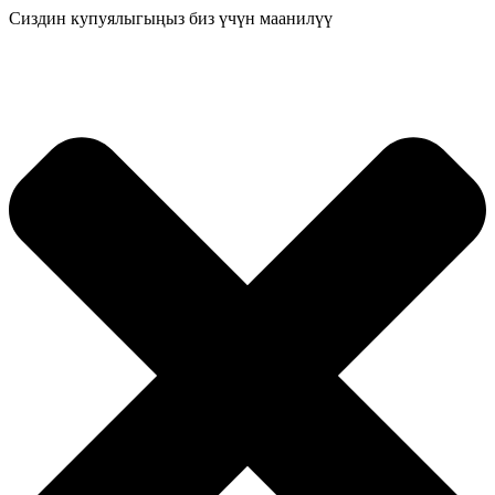
Сиздин купуялыгыңыз биз үчүн маанилүү