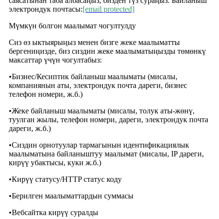
саясатынан таба албасаңыз, бизден түз сураңыз. Байланыш
электрондук почтасы:
[email protected]
Мүмкүн болгон маалымат чогултулду
Сиз өз ыктыярыңыз менен бизге жеке маалыматты
бергениңизде, биз сиздин жеке маалыматыңызды төмөнкү
максаттар үчүн чогултабыз
:
•
Бизнес/Кесиптик байланыш маалыматы (мисалы,
компаниянын аты, электрондук почта дареги, бизнес
телефон номери, ж.б.)
•
Жеке байланыш маалыматы (мисалы, толук аты-жөнү,
туулган жылы, телефон номери, дареги, электрондук почта
дареги, ж.б.)
•
Сиздин орнотуулар тармагынын идентификациялык
маалыматына байланыштуу маалымат (мисалы, IP дареги,
кирүү убактысы, куки ж.б.)
•
Кирүү статусу/HTTP статус коду
•
Берилген маалыматтардын суммасы
•
Вебсайтка кирүү суралды