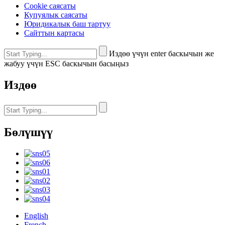
Cookie саясаты
Купуялык саясаты
Юридикалык баш тартуу
Сайттын картасы
Издөө үчүн enter баскычын же
жабуу үчүн ESC баскычын басыңыз
Издөө
Бөлүшүү
English
French