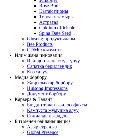
эспарцет
Rose Bud
Кытай пионы
Тороакс тамыры
Астрагал
Cnidium officinale
Spina Date Seed
Ginseng продуктылары
Bee Products
CDMO кызматы
Илим жана инновация
Изилдөө жана өнүктүрүү
Сапатка берилгендик
Көз салуу
Медиа борбору
Жаңылыктар борбору
Huisong Impressions
Документ борбору
Карьера & Талант
Биздин талант философиясы
Кампуста жумушка алуу
Социалдык жалдоо
Биз менен байланышыңыз
Азыр сураңыз
Global Presence