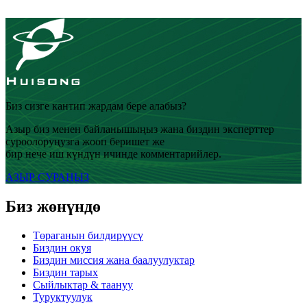
Биз сизге кантип жардам бере алабыз?
Азыр биз менен байланышыңыз жана биздин эксперттер
суроолоруңузга жооп беришет же
бир нече иш күндүн ичинде комментарийлер.
АЗЫР СУРАҢЫЗ
Биз жөнүндө
Төраганын билдирүүсү
Биздин окуя
Биздин миссия жана баалуулуктар
Биздин тарых
Сыйлыктар & таануу
Туруктуулук