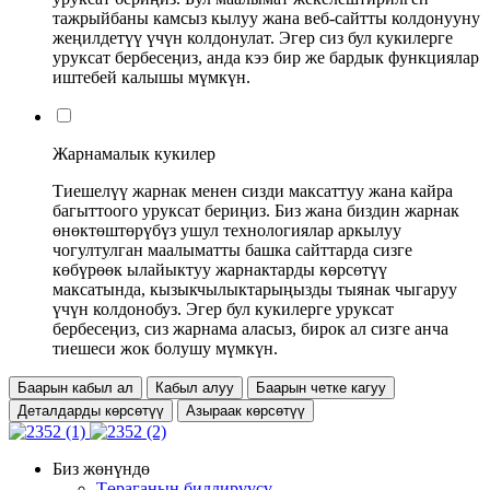
тажрыйбаны камсыз кылуу жана веб-сайтты колдонууну
жеңилдетүү үчүн колдонулат. Эгер сиз бул кукилерге
уруксат бербесеңиз, анда кээ бир же бардык функциялар
иштебей калышы мүмкүн.
Жарнамалык кукилер
Тиешелүү жарнак менен сизди максаттуу жана кайра
багыттоого уруксат бериңиз. Биз жана биздин жарнак
өнөктөштөрүбүз ушул технологиялар аркылуу
чогултулган маалыматты башка сайттарда сизге
көбүрөөк ылайыктуу жарнактарды көрсөтүү
максатында, кызыкчылыктарыңызды тыянак чыгаруу
үчүн колдонобуз. Эгер бул кукилерге уруксат
бербесеңиз, сиз жарнама аласыз, бирок ал сизге анча
тиешеси жок болушу мүмкүн.
Баарын кабыл ал
Кабыл алуу
Баарын четке кагуу
Деталдарды көрсөтүү
Азыраак көрсөтүү
Биз жөнүндө
Төраганын билдирүүсү