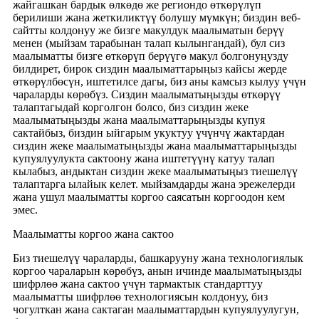
жайгашкан бардык өлкөдө же региондо өткөрүлүп
берилиши жана жеткиликтүү болушу мүмкүн; биздин веб-
сайтты колдонуу же бизге макулдук маалыматын берүү
менен (мыйзам тарабынан талап кылынгандай), бул сиз
маалыматты бизге өткөрүп берүүгө макул болгонуңузду
билдирет, бирок сиздин маалыматтарыңыз кайсы жерде
өткөрүлбөсүн, иштетилсе дагы, биз аны камсыз кылуу үчүн
чараларды көрөбүз. Сиздин маалыматыңызды өткөрүү
талаптагыдай корголгон болсо, биз сиздин жеке
маалыматыңызды жана маалыматтарыңызды купуя
сактайбыз, биздин ыйгарым укуктуу үчүнчү жактардан
сиздин жеке маалыматыңызды жана маалыматтарыңызды
купуялуулукта сактоону жана иштетүүнү катуу талап
кылабыз, андыктан сиздин жеке маалыматыңыз тиешелүү
талаптарга ылайык келет. мыйзамдарды жана эрежелерди
жана ушул маалыматты коргоо саясатын коргоодон кем
эмес.
Маалыматты коргоо жана сактоо
Биз тиешелүү чараларды, башкарууну жана технологиялык
коргоо чараларын көрөбүз, анын ичинде маалыматыңызды
шифрлөө жана сактоо үчүн тармактык стандарттуу
маалыматты шифрлөө технологиясын колдонуу, биз
чогулткан жана сактаган маалыматтардын купуялуулугун,