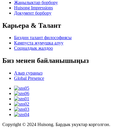
Жаңылыктар борбору
Huisong Impressions
Документ борбору
Карьера & Талант
Биздин талант философиясы
Кампуста жумушка алуу
Социалдык жалдоо
Биз менен байланышыңыз
Азыр сураңыз
Global Presence
Copyright © 2024 Huisong. Бардык укуктар корголгон.