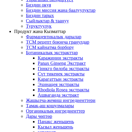
Биздин окуя
Биздин миссия жана баалуулуктар
Биздин тарых
Сыйлыктар & таануу
Туруктуулук
Продукт жана Кызматтар
Фармацевтикалык дарылар
TCM рецепт боюнча гранулдар
TCM кайнатма борбору
Ботаникалык экстракттар
Каражинин экстракты
Panax Ginseng Экстракт
Гинкго билоба экстракты
Сүт тикенек экстракты
Карагаттын экстракты
Эхинацея экстракты
Rhodiola Rosea экстракты
Ашваганда экстракт
Жашылча-жемиш ингредиенттери
Тамак-аш кошулмалары
Органикалык ингредиенттер
Дары чөптөр
Панакс женьшень
Кызыл женьшень