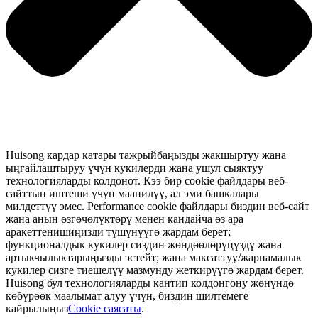
Huisong кардар катары тажрыйбаңызды жакшыртуу жана
ыңгайлаштыруу үчүн кукилерди жана ушул сыяктуу
технологияларды колдонот. Кээ бир cookie файлдары веб-
сайттын иштеши үчүн маанилүү, ал эми башкалары
милдеттүү эмес. Performance cookie файлдары биздин веб-сайт
жана анын өзгөчөлүктөрү менен кандайча өз ара
аракеттенишиңизди түшүнүүгө жардам берет;
функционалдык кукилер сиздин жөндөөлөрүңүздү жана
артыкчылыктарыңызды эстейт; жана максаттуу/жарнамалык
кукилер сизге тиешелүү мазмунду жеткирүүгө жардам берет.
Huisong бул технологияларды кантип колдонгону жөнүндө
көбүрөөк маалымат алуу үчүн, биздин шилтемеге
кайрылыңыз
Cookie саясаты
.