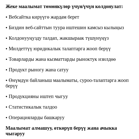
Жеке маалымат төмөнкүлөр үчүн/үчүн колдонулат:
• Вебсайтка кирүүгө жардам берет
• Биздин веб-сайттын туура иштешин камсыз кылыңыз
• Колдонууңузду талдап, жакшыраак түшүнүңүз
• Милдеттүү юридикалык талаптарга жооп берүү
• Товарларды жана кызматтарды рыноктук изилдөө
• Продукт рыногу жана сатуу
• Өнүмдүн байланыш маалыматы, суроо-талаптарга жооп
берүү
• Продукцияны иштеп чыгуу
• Статистикалык талдоо
• Операцияларды башкаруу
Маалымат алмашуу, өткөрүп берүү жана ачыкка
чыгаруу