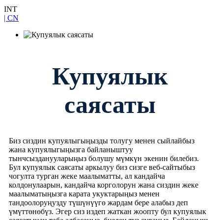
INT
| CN
Купуялык
саясаты
Биз сиздин купуялыгыңызды толугу менен сыйлайбыз
жана купуялыгыңызга байланыштуу
тынчсызданууларыңыз болушу мүмкүн экенин билебиз.
Бул купуялык саясаты аркылуу биз сизге веб-сайтыбыз
чогулта турган жеке маалыматты, ал кандайча
колдонулаарын, кандайча корголорун жана сиздин жеке
маалыматыңызга карата укуктарыңыз менен
тандоолоруңузду түшүнүүгө жардам бере алабыз деп
үмүттөнөбүз. Эгер сиз издеп жаткан жоопту бул купуялык