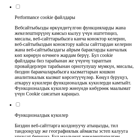
Performance cookie файлдары
Вебсайтыбызды өркүндөтүлгөн функцияларды жана
жекелештирүүнү камсыз кылуу үчүн иштетиңиз,
мисалы, веб-сайттарыбызга канча коноктор келерин,
веб-сайтыбыздын коноктору кайсы сайттардан келерин
жана веб-сайтыбыздагы айрым барактарды канчалык
көп көрөрүн өлчөөгө жардам берүү. Бул cookie
файлдары биз тарабынан же үчүнчү тараптын
провайдерлери тарабынан орнотулушу мүмкүн, мисалы,
биздин баракчаларыбызга кызматтарын кошкон
аналитикалык кызмат көрсөтүүчүлөр. Көңүл буруңуз,
аткаруу кукилери функционалдык кукилерди камтыйт.
Функционалдык кукилер жөнүндө көбүрөөк маалымат
үчүн Cookie саясатын караңыз.
Функционалдык кукилер
Биздин веб-сайттарга колдонуучу атыңызды, тил
тандооңузду же географиялык аймакты эстеп калууга
уруксат бериңиз. Бул маалымат жекелештирилген