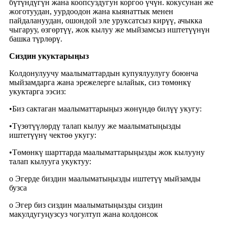
бүтүндүгүн жана коопсуздугун коргоо үчүн. кокусунан же
жоготуудан, уурдоодон жана кыянаттык менен
пайдалануудан, ошондой эле уруксатсыз кирүү, ачыкка
чыгаруу, өзгөртүү, жок кылуу же мыйзамсыз иштетүүнүн
башка түрлөрү.
Сиздин укуктарыңыз
Колдонулуучу маалыматтардын купуялуулугу боюнча
мыйзамдарга жана эрежелерге ылайык, сиз төмөнкү
укуктарга ээсиз
:
•
Биз сактаган маалыматтарыңыз жөнүндө билүү укугу:
•
Түзөтүүлөрдү талап кылуу же маалыматыңызды
иштетүүнү чектөө укугу:
•
Төмөнкү шарттарда маалыматтарыңызды жок кылууну
талап кылууга укуктуу:
o Эгерде биздин маалыматыңызды иштетүү мыйзамды
бузса
o Эгер биз сиздин маалыматыңызды сиздин
макулдугуңузсуз чогултуп жана колдонсок