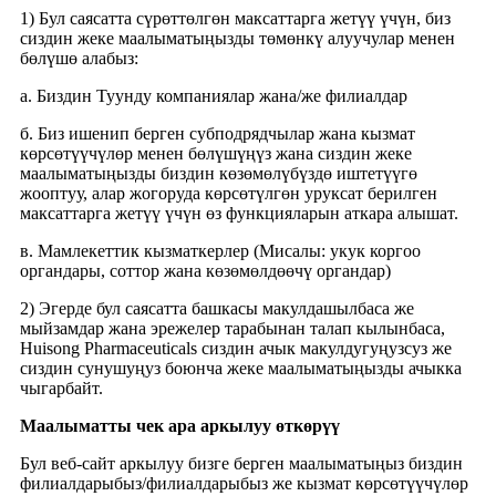
1) Бул саясатта сүрөттөлгөн максаттарга жетүү үчүн, биз
сиздин жеке маалыматыңызды төмөнкү алуучулар менен
бөлүшө алабыз:
а. Биздин Туунду компаниялар жана/же филиалдар
б. Биз ишенип берген субподрядчылар жана кызмат
көрсөтүүчүлөр менен бөлүшүңүз жана сиздин жеке
маалыматыңызды биздин көзөмөлүбүздө иштетүүгө
жооптуу, алар жогоруда көрсөтүлгөн уруксат берилген
максаттарга жетүү үчүн өз функцияларын аткара алышат.
в. Мамлекеттик кызматкерлер (Мисалы: укук коргоо
органдары, соттор жана көзөмөлдөөчү органдар)
2) Эгерде бул саясатта башкасы макулдашылбаса же
мыйзамдар жана эрежелер тарабынан талап кылынбаса,
Huisong Pharmaceuticals сиздин ачык макулдугуңузсуз же
сиздин сунушуңуз боюнча жеке маалыматыңызды ачыкка
чыгарбайт.
Маалыматты чек ара аркылуу өткөрүү
Бул веб-сайт аркылуу бизге берген маалыматыңыз биздин
филиалдарыбыз/филиалдарыбыз же кызмат көрсөтүүчүлөр