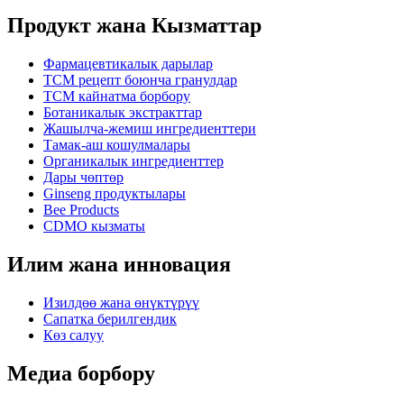
Продукт жана Кызматтар
Фармацевтикалык дарылар
TCM рецепт боюнча гранулдар
TCM кайнатма борбору
Ботаникалык экстракттар
Жашылча-жемиш ингредиенттери
Тамак-аш кошулмалары
Органикалык ингредиенттер
Дары чөптөр
Ginseng продуктылары
Bee Products
CDMO кызматы
Илим жана инновация
Изилдөө жана өнүктүрүү
Сапатка берилгендик
Көз салуу
Медиа борбору