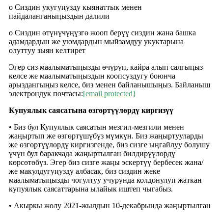
o Сиздин укугуңузду кыянаттык менен
пайдаланганыңыздын далили
o Сиздин өтүнүчүңүзгө жооп берүү сиздин жана башка
адамдардын же уюмдардын мыйзамдуу укуктарына
олуттуу зыян келтирет
Эгер сиз маалыматыңызды өчүрүп, кайра алып салгыңыз
келсе же маалыматыңыздын коопсуздугу боюнча
арыздангыңыз келсе, биз менен байланышыңыз. Байланыш
электрондук почтасы:
[email protected]
Купуялык саясатына өзгөртүүлөрдү киргизүү
• Биз бул Купуялык саясатын мезгил-мезгили менен
жаңыртып же өзгөртүшүбүз мүмкүн. Биз жаңыртууларды
же өзгөртүүлөрдү киргизгенде, биз сизге ыңгайлуу болушу
үчүн бул баракчада жаңыртылган билдирүүлөрдү
көрсөтөбүз. Эгер биз сизге жаңы эскертүү бербесек жана/
же макулдугуңузду албасак, биз сиздин жеке
маалыматыңызды чогултуу учурунда колдонулуп жаткан
купуялык саясаттарына ылайык иштеп чыгабыз.
• Акыркы жолу 2021-жылдын 10-декабрында жаңыртылган