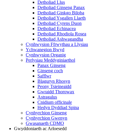
Detholiad Llus
Detholiad Ginseng Panax
Detholiad Ginkgo Biloba
Detholiad Ysgallen Llaeth
Detholiad Cyrens Duon
Detholiad Echinacea
Detholiad Rhodiola Rosea
Detholiad Ashwagandha
Cynhwysion Ffrwythau a Llysiau
Ychwanegion Bwyd
Cynhwysion Organig
Perlysiau Meddyginiaethol
Panax Ginseng
Ginseng coch
Safflwr
Blaguryn Rhosyn
Peony Tsieineaidd
Gwraidd Thorowax
Astragalus
Cnidium officinale
Hedyn Dyddiad Spina
Cynhyrchion Ginseng
Cynhyrchion Gwenyn
Gwasanaeth CDMO
Gwyddoniaeth ac Arloesedd