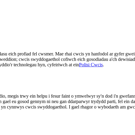
su eich profiad fel cwsmer. Mae rhai cwcis yn hanfodol ar gyfer gweit
 nodweddion; cwcis swyddogaethol cofiwch eich gosodiadau a'ch dewisi
yddio'r technolegau hyn, cyfeiriwch at ein
Polisi Cwcis
.
ddio, megis trwy ein helpu i fesur faint o ymwelwyr sy'n dod i'n gwe
hyn gael eu gosod gennym ni neu gan ddarparwyr trydydd parti, fel e
d yn cynnwys cwcis swyddogaethol. I gael rhagor o wybodaeth am gwcis