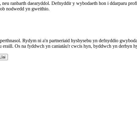
h, neu ranbarth daearyddol. Defnyddir y wybodaeth hon i ddarparu prof
 bob nodwedd yn gweithio.
 perthnasol. Rydym ni a'n partneriaid hysbysebu yn defnyddio gwybodae
aill. Os na fyddwch yn caniatáu'r cwcis hyn, byddwch yn derbyn hysby
lai