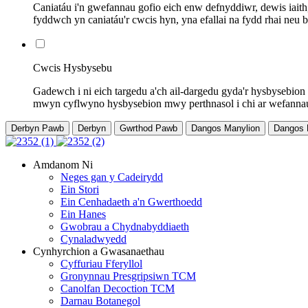
Caniatáu i'n gwefannau gofio eich enw defnyddiwr, dewis iait
fyddwch yn caniatáu'r cwcis hyn, yna efallai na fydd rhai neu
Cwcis Hysbysebu
Gadewch i ni eich targedu a'ch ail-dargedu gyda'r hysbysebion
mwyn cyflwyno hysbysebion mwy perthnasol i chi ar wefannau er
Derbyn Pawb
Derbyn
Gwrthod Pawb
Dangos Manylion
Dangos L
Amdanom Ni
Neges gan y Cadeirydd
Ein Stori
Ein Cenhadaeth a'n Gwerthoedd
Ein Hanes
Gwobrau a Chydnabyddiaeth
Cynaladwyedd
Cynhyrchion a Gwasanaethau
Cyffuriau Fferyllol
Gronynnau Presgripsiwn TCM
Canolfan Decoction TCM
Darnau Botanegol