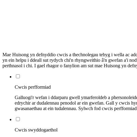
Mae Huisong yn defnyddio cwcis a thechnolegau tebyg i wella ac adda
yn ein helpu i ddeall sut rydych chi'n rhyngweithio â'n gwefan a'i
perthnasol i chi. I gael rhagor o fanylion am sut mae Huisong yn defn
Cwcis perfformiad
Galluogi'r wefan i ddarparu gwell ymarferoldeb a phersonolei
edrychir ar dudalennau penodol ar ein gwefan. Gall y cwcis 
gwasanaethau at ein tudalennau. Sylwch fod cwcis perfformia
Cwcis swyddogaethol