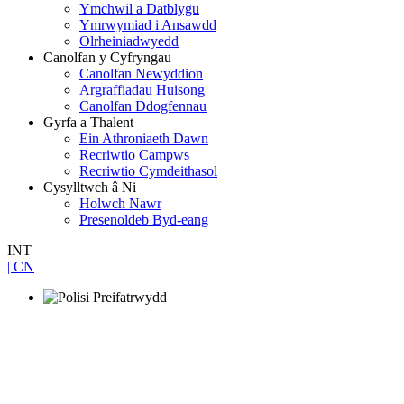
Ymchwil a Datblygu
Ymrwymiad i Ansawdd
Olrheiniadwyedd
Canolfan y Cyfryngau
Canolfan Newyddion
Argraffiadau Huisong
Canolfan Ddogfennau
Gyrfa a Thalent
Ein Athroniaeth Dawn
Recriwtio Campws
Recriwtio Cymdeithasol
Cysylltwch â Ni
Holwch Nawr
Presenoldeb Byd-eang
INT
| CN