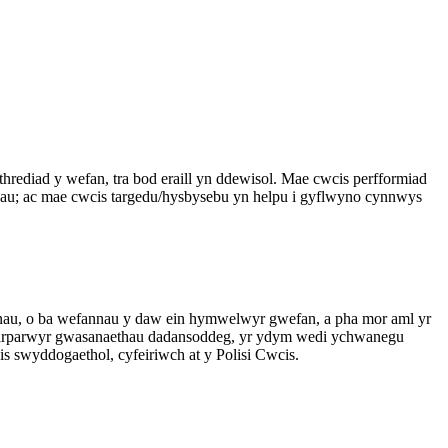
hrediad y wefan, tra bod eraill yn ddewisol. Mae cwcis perfformiad
adau; ac mae cwcis targedu/hysbysebu yn helpu i gyflwyno cynnwys
fannau, o ba wefannau y daw ein hymwelwyr gwefan, a pha mor aml yr
in darparwyr gwasanaethau dadansoddeg, yr ydym wedi ychwanegu
 swyddogaethol, cyfeiriwch at y Polisi Cwcis.