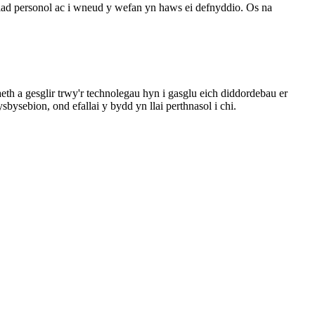
iad personol ac i wneud y wefan yn haws ei defnyddio. Os na
th a gesglir trwy'r technolegau hyn i gasglu eich diddordebau er
sebion, ond efallai y bydd yn llai perthnasol i chi.