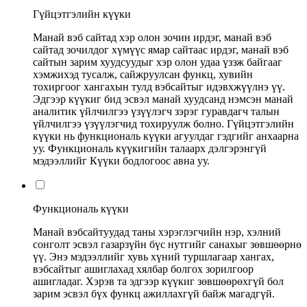
Гүйцэтгэлийн күүки
Манай вэб сайтад хэр олон зочин ирдэг, манай вэб
сайтад зочилдог хүмүүс ямар сайтаас ирдэг, манай вэб
сайтын зарим хуудсуудыг хэр олон удаа үзэж байгааг
хэмжихэд тусалж, сайжруулсан функц, хувийн
тохиргоог хангахын тулд вэбсайтыг идэвхжүүлнэ үү.
Эдгээр күүкиг бид эсвэл манай хуудсанд нэмсэн манай
аналитик үйлчилгээ үзүүлэгч зэрэг гуравдагч талын
үйлчилгээ үзүүлэгчид тохируулж болно. Гүйцэтгэлийн
күүки нь функциональ күүки агуулдаг гэдгийг анхаарна
уу. Функциональ күүкигийн талаарх дэлгэрэнгүй
мэдээллийг Күүки бодлогоос авна уу.
Функциональ күүки
Манай вэбсайтуудад таны хэрэглэгчийн нэр, хэлний
сонголт эсвэл газарзүйн бүс нутгийг санахыг зөвшөөрнө
үү. Энэ мэдээллийг хувь хүний ​​туршлагаар хангах,
вэбсайтыг ашиглахад хялбар болгох зорилгоор
ашигладаг. Хэрэв та эдгээр күүкиг зөвшөөрөхгүй бол
зарим эсвэл бүх функц ажиллахгүй байж магадгүй.