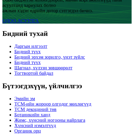
асуултанд хариулах болно
ажлын хэдэн өдрийн дотор сэтгэгдэл бичнэ.
ОДОО АСУУЛГА
Бидний тухай
Даргын илгээлт
Бидний түүх
Бидний эрхэм зорилго, үнэт зүйлс
Бидний түүх
Шагнал, хүлээн зөвшөөрөлт
Тогтвортой байдал
Бүтээгдэхүүн, үйлчилгээ
Эмийн эм
TCM-ийн жороор олгодог мөхлөгүүд
TCM декоциний төв
Ботаникийн ханд
Жимс, хүнсний ногооны найрлага
Хүнсний нэмэлтүүд
Органик орц