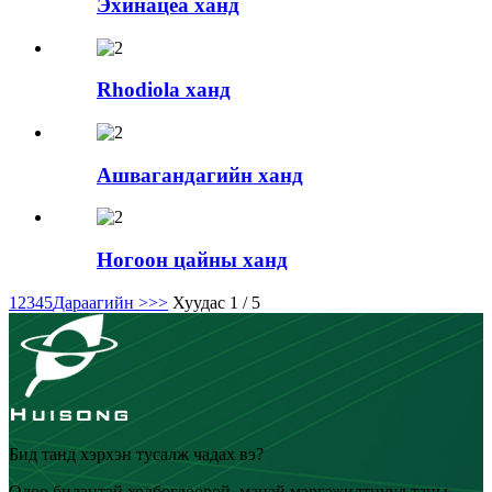
Эхинацеа ханд
Rhodiola ханд
Ашвагандагийн ханд
Ногоон цайны ханд
1
2
3
4
5
Дараагийн >
>>
Хуудас 1 / 5
Бид танд хэрхэн тусалж чадах вэ?
Одоо бидэнтэй холбогдоорой, манай мэргэжилтнүүд таны