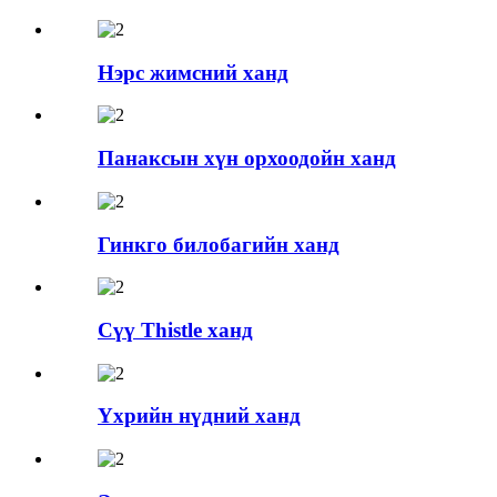
Нэрс жимсний ханд
Панаксын хүн орхоодойн ханд
Гинкго билобагийн ханд
Сүү Thistle ханд
Үхрийн нүдний ханд