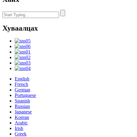
Хуваалцах
English
French
German
Portuguese
Spanish
Russian
Japanese
Korean
Arabic
Irish
Greek