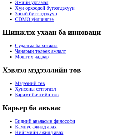
Эмийн ургамал
Хүн орхоодой бүтээгдэхүүн
Зөгий бүтээгдэхүүн
CDMO үйлчилгээ
Шинжлэх ухаан ба инноваци
Судалгаа ба хөгжил
Чанарын төлөөх амлалт
Мөшгих чадвар
Хэвлэл мэдээллийн төв
Мэдээний төв
Хуисоны сэтгэгдэл
Баримт бичгийн төв
Карьер ба авъяас
Бидний авьяасын философи
Кампус ажилд авах
Нийгмийн ажилд авах