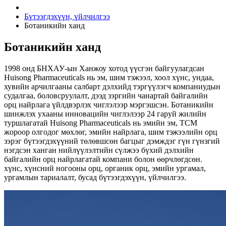
Бүтээгдэхүүн, үйлчилгээ
Ботаникийн ханд
Ботаникийн ханд
1998 онд БНХАУ-ын Ханжоу хотод үүсгэн байгуулагдсан
Huisong Pharmaceuticals нь эм, шим тэжээл, хоол хүнс, ундаа,
хувийн арчилгааны салбарт дэлхийд тэргүүлэгч компаниудын
судалгаа, боловсруулалт, дээд зэргийн чанартай байгалийн
орц найрлага үйлдвэрлэх чиглэлээр мэргэшсэн. Ботаникийн
шинжлэх ухааны инновацийн чиглэлээр 24 гаруй жилийн
туршлагатай Huisong Pharmaceuticals нь эмийн эм, TCM
жороор олгодог мөхлөг, эмийн найрлага, шим тэжээлийн орц
зэрэг бүтээгдэхүүний төлөвшсөн багцыг дэмждэг гүн гүнзгий
нэгдсэн ханган нийлүүлэлтийн сүлжээ бүхий дэлхийн
байгалийн орц найрлагатай компани болон өөрчлөгдсөн.
хүнс, хүнсний ногооны орц, органик орц, эмийн ургамал,
ургамлын тариалалт, бусад бүтээгдэхүүн, үйлчилгээ.