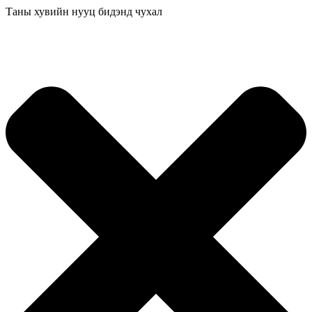
Таны хувийн нууц бидэнд чухал