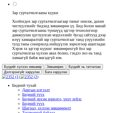
Зар сурталчилгааны күүки
Холбогдох зар сурталчилгаагаар таныг онилж, дахин
чиглүүлэхийг бидэнд зөвшөөрнө үү. Бид болон манай
зар сурталчилгааны түншүүд эдгээр технологиор
дамжуулан цуглуулсан мэдээллийг бусад сайтууд дээр
илүү хамааралтай зар сурталчилгааг танд үзүүлэхийн
тулд таны сонирхолд нийцүүлэх зорилгоор ашигладаг.
Хэрэв та эдгээр күүкиг зөвшөөрөхгүй бол зар
сурталчилгаа хүлээн авах болно, гэхдээ энэ нь танд
хамаагүй байж магадгүй юм.
Бүгдийг хүлээн зөвшөөр
Зөвшөөрөх
Бүгдийг нь татгалзах
Дэлгэрэнгүйг харуулах
Бага харуулах
Бидний тухай
Даргын илгээлт
Бидний түүх
Бидний эрхэм зорилго, үнэт зүйлс
Бидний түүх
Шагнал, хүлээн зөвшөөрөлт
Тогтвортой байдал