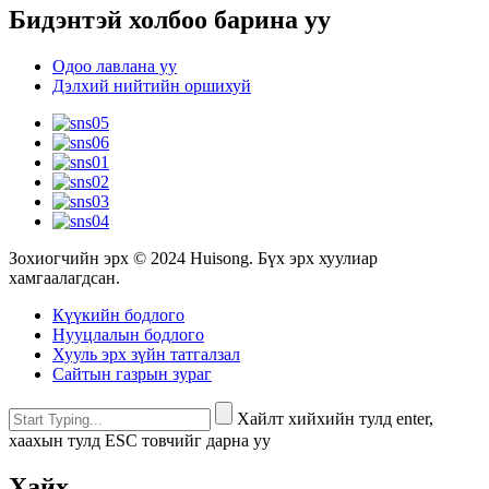
Бидэнтэй холбоо барина уу
Одоо лавлана уу
Дэлхий нийтийн оршихуй
Зохиогчийн эрх © 2024 Huisong. Бүх эрх хуулиар
хамгаалагдсан.
Күүкийн бодлого
Нууцлалын бодлого
Хууль эрх зүйн татгалзал
Сайтын газрын зураг
Хайлт хийхийн тулд enter,
хаахын тулд ESC товчийг дарна уу
Хайх