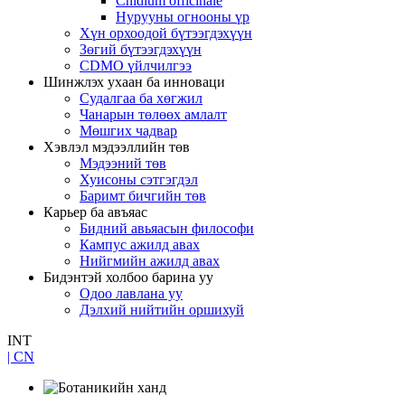
Cnidium officinale
Нурууны огнооны үр
Хүн орхоодой бүтээгдэхүүн
Зөгий бүтээгдэхүүн
CDMO үйлчилгээ
Шинжлэх ухаан ба инноваци
Судалгаа ба хөгжил
Чанарын төлөөх амлалт
Мөшгих чадвар
Хэвлэл мэдээллийн төв
Мэдээний төв
Хуисоны сэтгэгдэл
Баримт бичгийн төв
Карьер ба авъяас
Бидний авьяасын философи
Кампус ажилд авах
Нийгмийн ажилд авах
Бидэнтэй холбоо барина уу
Одоо лавлана уу
Дэлхий нийтийн оршихуй
INT
| CN