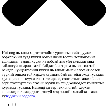
Huisong нь таны хэрэглэгчийн туршлагыг сайжруулах,
өөрчлөхийн тулд күүки болон ижил төстэй технологийг
ашигладаг. Зарим күүки нь вэбсайтын үйл ажиллагаанд
зайлшгүй шаардлагатай байдаг бол зарим нь сонголттой
байдаг. Гүйцэтгэлийн күүки нь таныг манай вэбсайт болон
түүний онцлогтой хэрхэн харьцаж байгааг ойлгоход тусалдаг;
функциональ күүки таны тохиргоо, сонголтыг санах; болон
зорилтот/сурталчилгааны күүки нь танд холбогдох контентыг
хүргэхэд тусална. Huisong эдгээр технологийг хэрхэн
ашигладаг талаар дэлгэрэнгүй мэдээллийг манайхаас авна
уу
Күүкийн бодлого
.