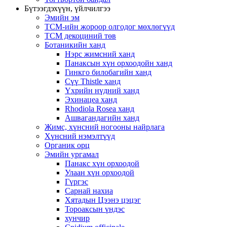
Бүтээгдэхүүн, үйлчилгээ
Эмийн эм
TCM-ийн жороор олгодог мөхлөгүүд
TCM декоциний төв
Ботаникийн ханд
Нэрс жимсний ханд
Панаксын хүн орхоодойн ханд
Гинкго билобагийн ханд
Сүү Thistle ханд
Үхрийн нүдний ханд
Эхинацеа ханд
Rhodiola Rosea ханд
Ашвагандагийн ханд
Жимс, хүнсний ногооны найрлага
Хүнсний нэмэлтүүд
Органик орц
Эмийн ургамал
Панакс хүн орхоодой
Улаан хүн орхоодой
Гүргэс
Сарнай нахиа
Хятадын Цээнэ цэцэг
Тороаксын үндэс
хунчир