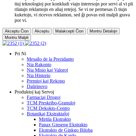
tiuj teknologioj por konkludi viajn interesojn por servi al vi pli
rilatajn reklamojn en aliaj retejoj. Se vi ne permesas ĉi tiujn
kuketojn, vi ricevos reklamon, sed ĝi povas esti malpli grava
por vi.
Akceptu Ĉion
Akceptu
Malakcepti Ĉion
Montru Detalojn
Montru Malpli
Pri Ni
Mesaĝo de la Prezidanto
Nia Rakonto
Nia Misio kaj Valoroj
Nia Historio
Premioj kaj Rekono
Daŭripovo
Produktoj kaj Servoj
Farmaciaj Drogoj
TCM Preskribo-Granuloj
TCM Dekokto-Centro
Botanikaj Ekstraktaĵoj
Mirtila Ekstrakto
Panax Ginseng Ekstrakto
Ekstrakto de Ginkgo Biloba
Ekstrakto de Kardo