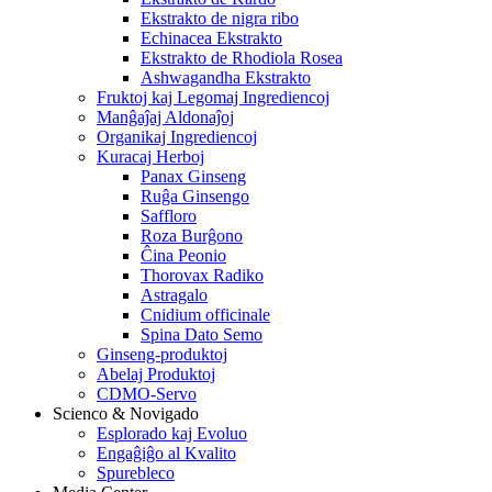
Ekstrakto de nigra ribo
Echinacea Ekstrakto
Ekstrakto de Rhodiola Rosea
Ashwagandha Ekstrakto
Fruktoj kaj Legomaj Ingrediencoj
Manĝaĵaj Aldonaĵoj
Organikaj Ingrediencoj
Kuracaj Herboj
Panax Ginseng
Ruĝa Ginsengo
Saffloro
Roza Burĝono
Ĉina Peonio
Thorovax Radiko
Astragalo
Cnidium officinale
Spina Dato Semo
Ginseng-produktoj
Abelaj Produktoj
CDMO-Servo
Scienco & Novigado
Esplorado kaj Evoluo
Engaĝiĝo al Kvalito
Spurebleco