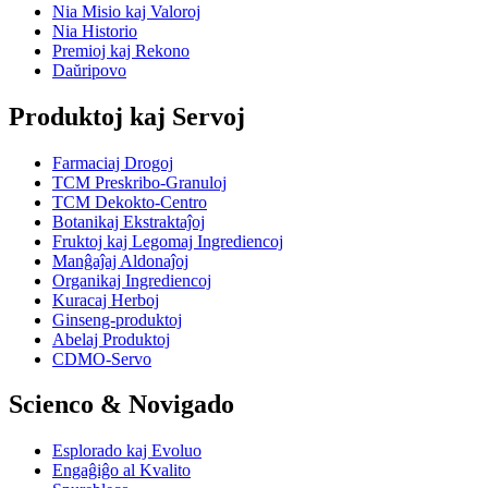
Nia Misio kaj Valoroj
Nia Historio
Premioj kaj Rekono
Daŭripovo
Produktoj kaj Servoj
Farmaciaj Drogoj
TCM Preskribo-Granuloj
TCM Dekokto-Centro
Botanikaj Ekstraktaĵoj
Fruktoj kaj Legomaj Ingrediencoj
Manĝaĵaj Aldonaĵoj
Organikaj Ingrediencoj
Kuracaj Herboj
Ginseng-produktoj
Abelaj Produktoj
CDMO-Servo
Scienco & Novigado
Esplorado kaj Evoluo
Engaĝiĝo al Kvalito