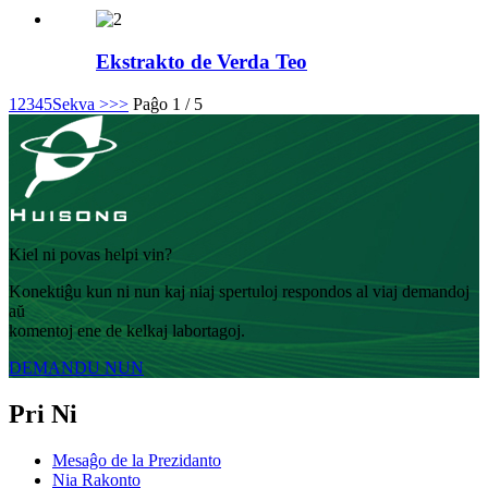
Ekstrakto de Verda Teo
1
2
3
4
5
Sekva >
>>
Paĝo 1 / 5
Kiel ni povas helpi vin?
Konektiĝu kun ni nun kaj niaj spertuloj respondos al viaj demandoj
aŭ
komentoj ene de kelkaj labortagoj.
DEMANDU NUN
Pri Ni
Mesaĝo de la Prezidanto
Nia Rakonto