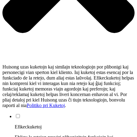
Huisong uzas kuketojn kaj similajn teknologiojn por plibonigi kaj
personecigi vian sperton kiel kliento. Iuj kuketoj estas esencaj por la
funkciado de la retejo, dum aliaj estas laŭvolaj. Efikeckuketoj helpas
nin kompreni kiel vi interagas kun nia retejo kaj ĝiaj funkcioj;
funkciaj kuketoj memoras viajn agordojn kaj preferojn; kaj
celaj/reklamaj kuketoj helpas liveri koncernan enhavon al vi. Por
pliaj detaloj pri kiel Huisong uzas ĉi tiujn teknologiojn, bonvolu
raporti al nia
Politiko pri Kuketoj
.
Efikeckuketoj