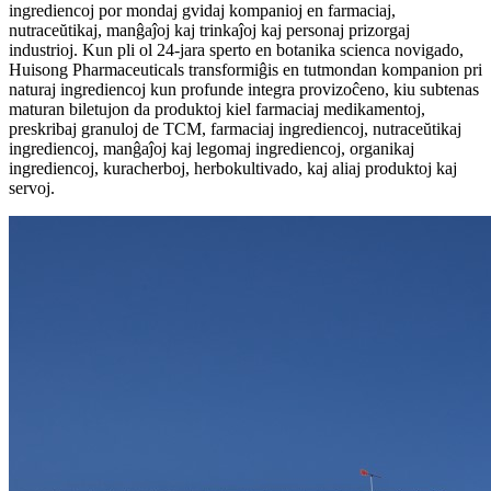
ingrediencoj por mondaj gvidaj kompanioj en farmaciaj,
nutraceŭtikaj, manĝaĵoj kaj trinkaĵoj kaj personaj prizorgaj
industrioj. Kun pli ol 24-jara sperto en botanika scienca novigado,
Huisong Pharmaceuticals transformiĝis en tutmondan kompanion pri
naturaj ingrediencoj kun profunde integra provizoĉeno, kiu subtenas
maturan biletujon da produktoj kiel farmaciaj medikamentoj,
preskribaj granuloj de TCM, farmaciaj ingrediencoj, nutraceŭtikaj
ingrediencoj, manĝaĵoj kaj legomaj ingrediencoj, organikaj
ingrediencoj, kuracherboj, herbokultivado, kaj aliaj produktoj kaj
servoj.