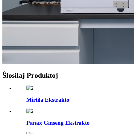
Ŝlosilaj Produktoj
Mirtila Ekstrakto
Panax Ginseng Ekstrakto