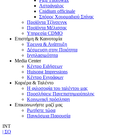
Ρίζα Thorowax
Αστράγαλος
Cnidium officinale
Σπόρος Χουρμαδιού Σπίνας
Προϊόντα Τζίνσενγκ
Προϊόντα Μέλισσας
Υπηρεσία CDMO
Επιστήμη & Καινοτομία
Έρευνα & Ανάπτυξη
Δέσμευση στην Ποιότητα
Ιχνηλασιμότητα
Media Center
Κέντρο Ειδήσεων
Huisong Impressions
Κέντρο Εγγράφων
Καριέρα & Ταλέντο
Η φιλοσοφία του ταλέντου μας
Προσλήψεις Πανεπιστημιούπολης
Κοινωνική πρόσληψη
Επικοινωνήστε μαζί μας
Ρωτήστε τώρα
Παγκόσμια Παρουσία
INT
| ΣΟ