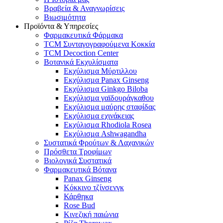
Βραβεία & Αναγνωρίσεις
Βιωσιμότητα
Προϊόντα & Υπηρεσίες
Φαρμακευτικά Φάρμακα
TCM Συνταγογραφούμενα Κοκκία
TCM Decoction Center
Βοτανικά Εκχυλίσματα
Εκχύλισμα Μύρτιλλου
Εκχύλισμα Panax Ginseng
Εκχύλισμα Ginkgo Biloba
Εκχύλισμα γαϊδουράγκαθου
Εκχύλισμα μαύρης σταφίδας
Εκχύλισμα εχινάκειας
Εκχύλισμα Rhodiola Rosea
Εκχύλισμα Ashwagandha
Συστατικά Φρούτων & Λαχανικών
Πρόσθετα Τροφίμων
Βιολογικά Συστατικά
Φαρμακευτικά Βότανα
Panax Ginseng
Κόκκινο τζίνσενγκ
Κάρθηκα
Rose Bud
Κινεζική παιώνια