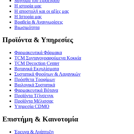
Μήνυμα του Προέδρου
Η ιστορία μας
Η αποστολή και οι αξίες μας
Η Ιστορία μας
Βραβεία & Αναγνωρίσεις
Βιωσιμότητα
Προϊόντα & Υπηρεσίες
Φαρμακευτικά Φάρμακα
TCM Συνταγογραφούμενα Κοκκία
TCM Decoction Center
Βοτανικά Εκχυλίσματα
Συστατικά Φρούτων & Λαχανικών
Πρόσθετα Τροφίμων
Βιολογικά Συστατικά
Φαρμακευτικά Βότανα
Προϊόντα Τζίνσενγκ
Προϊόντα Μέλισσας
Υπηρεσία CDMO
Επιστήμη & Καινοτομία
Έρευνα & Ανάπτυξη