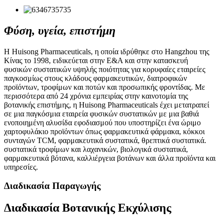
Φύση, υγεία, επιστήμη
Η Huisong Pharmaceuticals, η οποία ιδρύθηκε στο Hangzhou της
Κίνας το 1998, ειδικεύεται στην Ε&Α και στην κατασκευή
φυσικών συστατικών υψηλής ποιότητας για κορυφαίες εταιρείες
παγκοσμίως στους κλάδους φαρμακευτικών, διατροφικών
προϊόντων, τροφίμων και ποτών και προσωπικής φροντίδας. Με
περισσότερα από 24 χρόνια εμπειρίας στην καινοτομία της
βοτανικής επιστήμης, η Huisong Pharmaceuticals έχει μετατραπεί
σε μια παγκόσμια εταιρεία φυσικών συστατικών με μια βαθιά
ενοποιημένη αλυσίδα εφοδιασμού που υποστηρίζει ένα ώριμο
χαρτοφυλάκιο προϊόντων όπως φαρμακευτικά φάρμακα, κόκκοι
συνταγών TCM, φαρμακευτικά συστατικά, θρεπτικά συστατικά.
συστατικά τροφίμων και λαχανικών, βιολογικά συστατικά,
φαρμακευτικά βότανα, καλλιέργεια βοτάνων και άλλα προϊόντα και
υπηρεσίες.
Διαδικασία Παραγωγής
Διαδικασία Βοτανικής Εκχύλισης