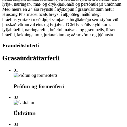
lyfja-, næringar-, mat- og drykkjariðnaði og persónulegri umönnun.
Með meira en 24 ára reynslu í nýsköpun í grasavísindum hefur
Huisong Pharmaceuticals breyst í alþjóðlegt náttúrulegt
hráefnisfyrirtæki með djúpt samþætta birgðakeðju sem styður við
þroskað vöruúrval eins og lyfjalyf, TCM lyfseðilsskyld korn,
lyfjahráefni, næringarefni, hráefni matvæla og grænmetis, lífrænt
hráefni, lækningajurtir, jurtaræktun og aðrar vörur og þjónustu.
Framleiðsluferli
Grasaútdráttarferli
01
Prófun og formeðferð
02
Útdráttur
03