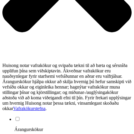
Huisong notar vafrakökur og svipaða tækni til að bæta og sérsníða
upplifun þína sem viðskiptavin. Ákveðnar vafrakökur eru
nauðsynlegar fyrir starfsemi vefsíðunnar en aðrar eru valfrjálsar.
Árangurskökur hjálpa okkur að skilja hvernig þú hefur samskipti við
vefsíðu okkar og eiginleika hennar; hagnýtar vafrakökur muna
stillingar þínar og kjörstillingar; og miðunar-/auglýsingakökur
aðstoða við að koma viðeigandi efni til þín. Fyrir frekari upplýsingar
um hvernig Huisong notar þessa tækni, vinsamlegast skoðaðu
okkar
Vafrakökurstefna
.
Árangurskökur