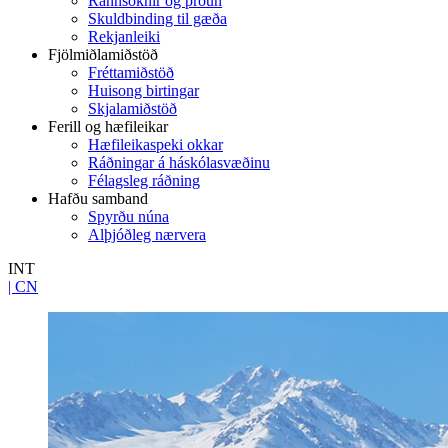
Rannsóknir og þróun
Skuldbinding til gæða
Rekjanleiki
Fjölmiðlamiðstöð
Fréttamiðstöð
Huisong birtingar
Skjalamiðstöð
Ferill og hæfileikar
Hæfileikaspeki okkar
Ráðningar á háskólasvæðinu
Félagsleg ráðning
Hafðu samband
Spyrðu núna
Alþjóðleg nærvera
INT
| CN