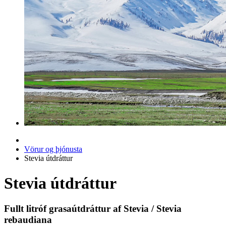
Vörur og þjónusta
Stevia útdráttur
Stevia útdráttur
Fullt litróf grasaútdráttur af Stevia / Stevia
rebaudiana