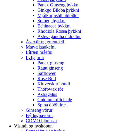
Panax Ginseng þykkni
Ginkgo Biloba þykkni
Mjólkurþistill útdráttur
Sólberjaþykkni
Echinacea þykkni
Rhodiola Rosea þykkni
Ashwagandha útdráttur
Ávextir og grænmeti
Matvælaaukefni
Lífræn hráefni
Lyfjajurtir
Panax ginseng
Rautt ginseng
Safflower
Rose Bud
Kínverskur bóndi
Thorowax rót
Astragalus
Cnidium officinale
Spina döðlufræ
Ginseng vörur
Býflugnavörur
CDMO þjónusta
Vísindi og nýsköpun