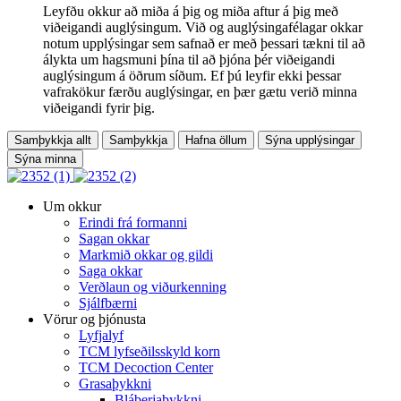
Leyfðu okkur að miða á þig og miða aftur á þig með
viðeigandi auglýsingum. Við og auglýsingafélagar okkar
notum upplýsingar sem safnað er með þessari tækni til að
álykta um hagsmuni þína til að þjóna þér viðeigandi
auglýsingum á öðrum síðum. Ef þú leyfir ekki þessar
vafrakökur færðu auglýsingar, en þær gætu verið minna
viðeigandi fyrir þig.
Samþykkja allt
Samþykkja
Hafna öllum
Sýna upplýsingar
Sýna minna
Um okkur
Erindi frá formanni
Sagan okkar
Markmið okkar og gildi
Saga okkar
Verðlaun og viðurkenning
Sjálfbærni
Vörur og þjónusta
Lyfjalyf
TCM lyfseðilsskyld korn
TCM Decoction Center
Grasaþykkni
Bláberjaþykkni