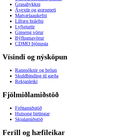
Grasaþykkni
Ávextir og grænmeti
Matvælaaukefni
Lífræn hráefni
Lyfjajurtir
Ginseng vörur
Býflugnavörur
CDMO þjónusta
Vísindi og nýsköpun
Rannsóknir og þróun
Skuldbinding til gæða
Rekjanleiki
Fjölmiðlamiðstöð
Fréttamiðstöð
Huisong birtingar
Skjalamiðstöð
Ferill og hæfileikar