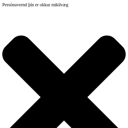
Persónuvernd þín er okkur mikilvæg