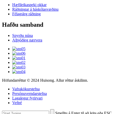
Hæfileikaspeki okkar
Ráðningar á háskólasvæðinu
Félagsleg ráðning
Hafðu samband
Spyrðu núna
Alþjóðleg nærvera
Höfundarréttur © 2024 Huisong. Allur réttur áskilinn.
Vafrakökurstefna
Persónuverndarstefna
Lagalegur fyrirvari
Veftré
Smelltu á Enter til að leita eða ESC