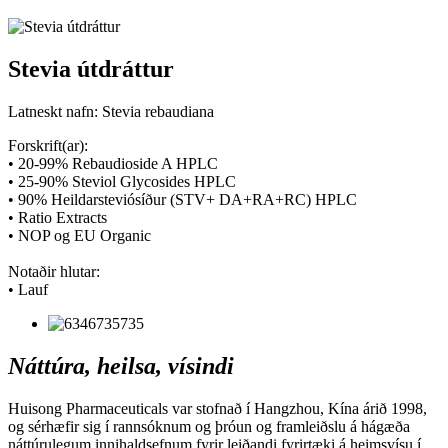
Stevia útdráttur
Latneskt nafn: Stevia rebaudiana
Forskrift(ar):
• 20-99% Rebaudioside A HPLC
• 25-90% Steviol Glycosides HPLC
• 90% Heildarsteviósíður (STV+ DA+RA+RC) HPLC
• Ratio Extracts
• NOP og EU Organic
Notaðir hlutar:
• Lauf
Náttúra, heilsa, vísindi
Huisong Pharmaceuticals var stofnað í Hangzhou, Kína árið 1998,
og sérhæfir sig í rannsóknum og þróun og framleiðslu á hágæða
náttúrulegum innihaldsefnum fyrir leiðandi fyrirtæki á heimsvísu í