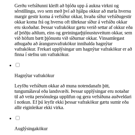
Gerðu vefsíðunni kleift að bjóða upp á aukna virkni og
sérstillingu, svo sem með því að hjálpa okkur að mæla hversu
margir gestir koma á vefsíður okkar, hvaða síður vefsíðugestir
okkar koma frá og hversu oft tilteknar síður á vefsíðu okkar
eru skoðaðar. Þessar vafrakökur gætu verið settar af okkur eða
af þriðju aðilum, eins og greiningarþjónustuveitum okkar, sem
við höfum bætt þjónustu við síðurnar okkar. Vinsamlegast
athugaðu að árangursvafrakökur innihalda hagnýtar
vafrakökur. Frekari upplýsingar um hagnýtar vafrakökur er að
finna í stefnu um vafrakökur.
Hagnýtar vafrakökur
Leyfðu vefsíðum okkar að muna notendanafn þitt,
tungumálaval eða landsvæði. Þessar upplýsingar eru notaðar
til að veita persónulega upplifun og gera vefsíðuna auðveldari
í notkun. Ef þú leyfir ekki þessar vafrakökur gætu sumir eða
allir eiginleikar ekki virka.
Auglýsingakökur