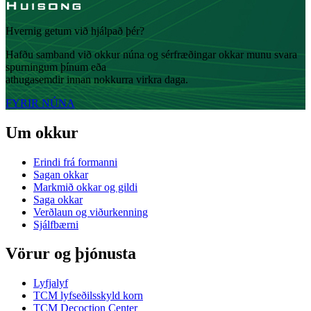
Hvernig getum við hjálpað þér?
Hafðu samband við okkur núna og sérfræðingar okkar munu svara
spurningum þínum eða
athugasemdir innan nokkurra virkra daga.
FYRIR NÚNA
Um okkur
Erindi frá formanni
Sagan okkar
Markmið okkar og gildi
Saga okkar
Verðlaun og viðurkenning
Sjálfbærni
Vörur og þjónusta
Lyfjalyf
TCM lyfseðilsskyld korn
TCM Decoction Center