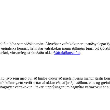
plifun þína sem viðskiptavin. Ákveðnar vafrakökur eru nauðsynlegar fyri
g eiginleika hennar; hagnýtar vafrakökur muna stillingar þínar og kjörs
a tækni, vinsamlegast skoðaðu okkar
Vafrakökurstefna
.
lingu, svo sem með því að hjálpa okkur að mæla hversu margir gestir kom
 vafrakökur gætu verið settar af okkur eða af þriðju aðilum, eins og gre
hagnýtar vafrakökur. Frekari upplýsingar um hagnýtar vafrakökur er að