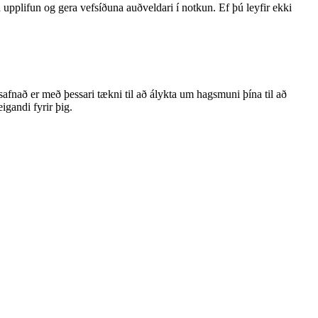
upplifun og gera vefsíðuna auðveldari í notkun. Ef þú leyfir ekki
fnað er með þessari tækni til að álykta um hagsmuni þína til að
gandi fyrir þig.