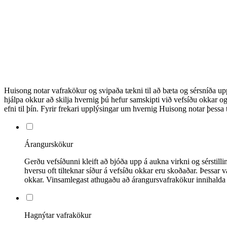
Huisong notar vafrakökur og svipaða tækni til að bæta og sérsníða up
hjálpa okkur að skilja hvernig þú hefur samskipti við vefsíðu okkar o
efni til þín. Fyrir frekari upplýsingar um hvernig Huisong notar þess
Árangurskökur
Gerðu vefsíðunni kleift að bjóða upp á aukna virkni og sérstil
hversu oft tilteknar síður á vefsíðu okkar eru skoðaðar. Þessar
okkar. Vinsamlegast athugaðu að árangursvafrakökur innihalda 
Hagnýtar vafrakökur