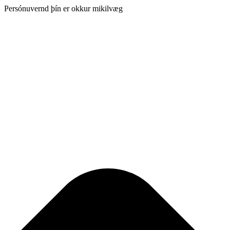
Persónuvernd þín er okkur mikilvæg