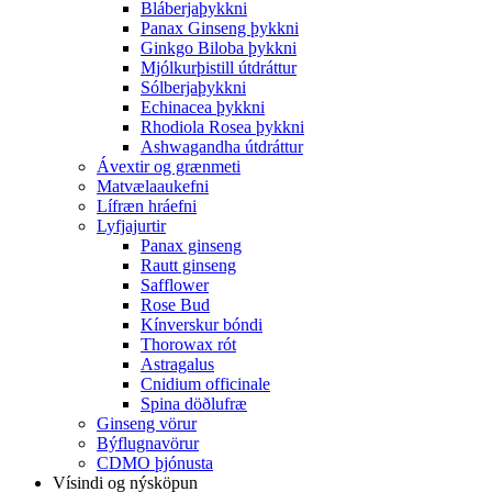
Bláberjaþykkni
Panax Ginseng þykkni
Ginkgo Biloba þykkni
Mjólkurþistill útdráttur
Sólberjaþykkni
Echinacea þykkni
Rhodiola Rosea þykkni
Ashwagandha útdráttur
Ávextir og grænmeti
Matvælaaukefni
Lífræn hráefni
Lyfjajurtir
Panax ginseng
Rautt ginseng
Safflower
Rose Bud
Kínverskur bóndi
Thorowax rót
Astragalus
Cnidium officinale
Spina döðlufræ
Ginseng vörur
Býflugnavörur
CDMO þjónusta
Vísindi og nýsköpun