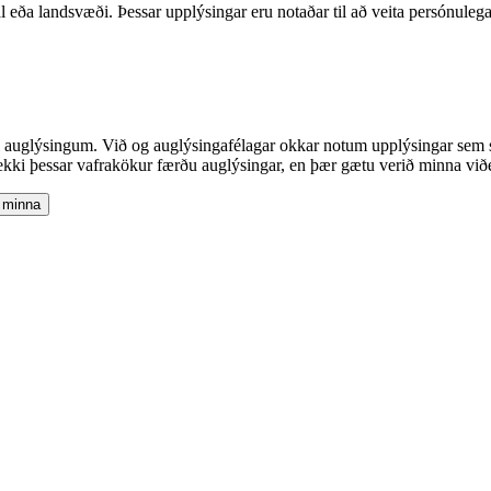
ða landsvæði. Þessar upplýsingar eru notaðar til að veita persónulega 
 auglýsingum. Við og auglýsingafélagar okkar notum upplýsingar sem sa
kki þessar vafrakökur færðu auglýsingar, en þær gætu verið minna viðei
 minna