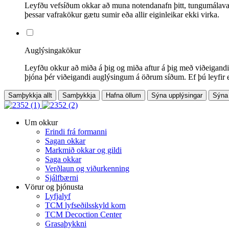
Leyfðu vefsíðum okkar að muna notendanafn þitt, tungumálaval e
þessar vafrakökur gætu sumir eða allir eiginleikar ekki virka.
Auglýsingakökur
Leyfðu okkur að miða á þig og miða aftur á þig með viðeigandi
þjóna þér viðeigandi auglýsingum á öðrum síðum. Ef þú leyfir e
Samþykkja allt
Samþykkja
Hafna öllum
Sýna upplýsingar
Sýna
Um okkur
Erindi frá formanni
Sagan okkar
Markmið okkar og gildi
Saga okkar
Verðlaun og viðurkenning
Sjálfbærni
Vörur og þjónusta
Lyfjalyf
TCM lyfseðilsskyld korn
TCM Decoction Center
Grasaþykkni