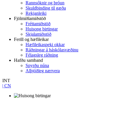
Rannsóknir og þróun
Skuldbinding til gæða
Rekjanleiki
Fjölmiðlamiðstöð
Fréttamiðstöð
Huisong birtingar
Skjalamiðstöð
Ferill og hæfileikar
Hæfileikaspeki okkar
Ráðningar á háskólasvæðinu
Félagsleg ráðning
Hafðu samband
Spyrðu núna
Alþjóðleg nærvera
INT
| CN