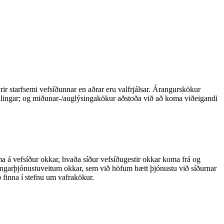
r starfsemi vefsíðunnar en aðrar eru valfrjálsar. Árangurskökur
tillingar; og miðunar-/auglýsingakökur aðstoða við að koma viðeigandi
a á vefsíður okkar, hvaða síður vefsíðugestir okkar koma frá og
iningarþjónustuveitum okkar, sem við höfum bætt þjónustu við síðurnar
 finna í stefnu um vafrakökur.