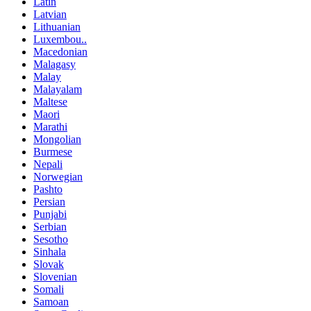
Latin
Latvian
Lithuanian
Luxembou..
Macedonian
Malagasy
Malay
Malayalam
Maltese
Maori
Marathi
Mongolian
Burmese
Nepali
Norwegian
Pashto
Persian
Punjabi
Serbian
Sesotho
Sinhala
Slovak
Slovenian
Somali
Samoan