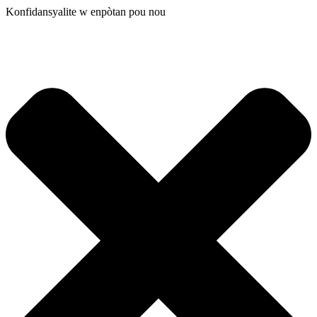
Konfidansyalite w enpòtan pou nou