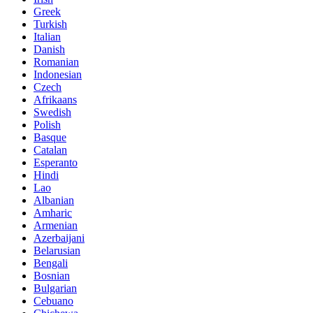
Greek
Turkish
Italian
Danish
Romanian
Indonesian
Czech
Afrikaans
Swedish
Polish
Basque
Catalan
Esperanto
Hindi
Lao
Albanian
Amharic
Armenian
Azerbaijani
Belarusian
Bengali
Bosnian
Bulgarian
Cebuano