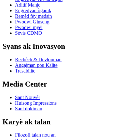
Aditif Manje
Engredyan òganik
Remèd fèy medsin
Pwodwi Ginseng
Pwodwi myèl
Sèvis CDMO
Syans ak Inovasyon
Rechèch & Devlopman
Angajman pou Kalite
Trasabilite
Media Center
Sant Nouvèl
Huisong Impressions
Sant dokiman
Karyè ak talan
Filozofi talan nou an