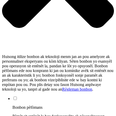
Huisong itilize bonbon ak teknoloji menm jan an pou amelyore ak
personnaliser eksperyans ou kòm kliyan. Sèten bonbon yo esansyèl
pou operasyon sit entènèt la, pandan ke lòt yo opsyonèl. Bonbon
pèfòmans ede nou konprann ki jan ou kominike avèk sit entènèt nou
an ak karakteristik li yo; bonbon fonksyonèl sonje paramèt ak
preferans ou yo; ak bonbon vize/piblisite ede w bay kontni ki
enpòtan pou ou. Pou plis detay sou fason Huisong anplwaye
teknoloji sa yo, tanpri al gade nou an
Règleman bonbon
.
Bonbon pèfòmans