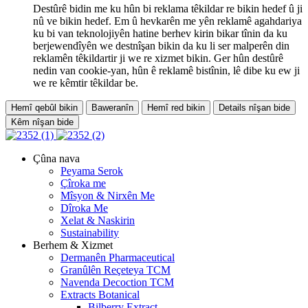
Destûrê bidin me ku hûn bi reklama têkildar re bikin hedef û ji
nû ve bikin hedef. Em û hevkarên me yên reklamê agahdariya
ku bi van teknolojiyên hatine berhev kirin bikar tînin da ku
berjewendîyên we destnîşan bikin da ku li ser malperên din
reklamên têkildartir ji we re xizmet bikin. Ger hûn destûrê
nedin van cookie-yan, hûn ê reklamê bistînin, lê dibe ku ew ji
we re kêmtir têkildar be.
Hemî qebûl bikin
Baweranîn
Hemî red bikin
Details nîşan bide
Kêm nîşan bide
Çûna nava
Peyama Serok
Çîroka me
Mîsyon & Nirxên Me
Dîroka Me
Xelat & Naskirin
Sustainability
Berhem & Xizmet
Dermanên Pharmaceutical
Granûlên Reçeteya TCM
Navenda Decoction TCM
Extracts Botanical
Bilberry Extract