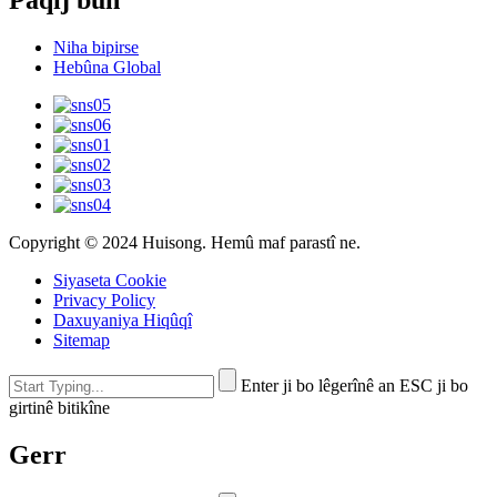
Niha bipirse
Hebûna Global
Copyright © 2024 Huisong. Hemû maf parastî ne.
Siyaseta Cookie
Privacy Policy
Daxuyaniya Hiqûqî
Sitemap
Enter ji bo lêgerînê an ESC ji bo
girtinê bitikîne
Gerr