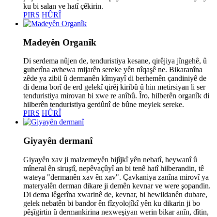
ku bi salan ve hatî çêkirin.
PIRS
HÛRÎ
Madeyên Organîk
Di serdema nûjen de, tenduristiya kesane, qirêjiya jîngehê, û
guherîna avhewa mijarên sereke yên nîqaşê ne. Bikaranîna
zêde ya zibil û dermanên kîmyayî di berhemên çandiniyê de
di dema borî de erd gelekî qirêj kiribû û hin metirsiyan li ser
tenduristiya mirovan bi xwe re anîbû. Îro, hilberên organîk di
hilberên tenduristiya gerdûnî de bûne meylek sereke.
PIRS
HÛRÎ
Giyayên dermanî
Giyayên xav ji malzemeyên bijîjkî yên nebatî, heywanî û
mîneral ên siruştî, nepêvaçûyî an bi tenê hatî hilberandin, tê
wateya "dermanên xav ên xav". Çavkaniya zanîna mirovî ya
materyalên derman dikare ji demên kevnar ve were şopandin.
Di dema lêgerîna xwarinê de, kevnar, bi hewildanên dubare,
gelek nebatên bi bandor ên fîzyolojîkî yên ku dikarin ji bo
pêşîgirtin û dermankirina nexweşiyan werin bikar anîn, dîtin,