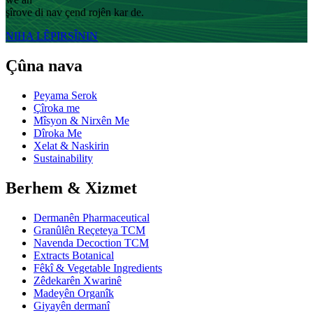
şîrove di nav çend rojên kar de.
NIHA LÊPIRSÎNIN
Çûna nava
Peyama Serok
Çîroka me
Mîsyon & Nirxên Me
Dîroka Me
Xelat & Naskirin
Sustainability
Berhem & Xizmet
Dermanên Pharmaceutical
Granûlên Reçeteya TCM
Navenda Decoction TCM
Extracts Botanical
Fêkî & Vegetable Ingredients
Zêdekarên Xwarinê
Madeyên Organîk
Giyayên dermanî