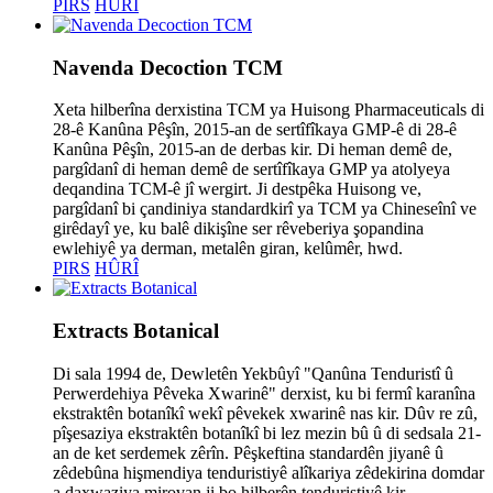
PIRS
HÛRÎ
Navenda Decoction TCM
Xeta hilberîna derxistina TCM ya Huisong Pharmaceuticals di
28-ê Kanûna Pêşîn, 2015-an de sertîfîkaya GMP-ê di 28-ê
Kanûna Pêşîn, 2015-an de derbas kir. Di heman demê de,
pargîdanî di heman demê de sertîfîkaya GMP ya atolyeya
deqandina TCM-ê jî wergirt. Ji destpêka Huisong ve,
pargîdanî bi çandiniya standardkirî ya TCM ya Chineseînî ve
girêdayî ye, ku balê dikişîne ser rêveberiya şopandina
ewlehiyê ya derman, metalên giran, kelûmêr, hwd.
PIRS
HÛRÎ
Extracts Botanical
Di sala 1994 de, Dewletên Yekbûyî "Qanûna Tenduristî û
Perwerdehiya Pêveka Xwarinê" derxist, ku bi fermî karanîna
ekstraktên botanîkî wekî pêvekek xwarinê nas kir. Dûv re zû,
pîşesaziya ekstraktên botanîkî bi lez mezin bû û di sedsala 21-
an de ket serdemek zêrîn. Pêşkeftina standardên jiyanê û
zêdebûna hişmendiya tenduristiyê alîkariya zêdekirina domdar
a daxwaziya mirovan ji bo hilberên tenduristiyê kir.