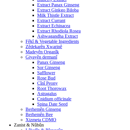
Extract Panax Ginseng
Extract Ginkgo Biloba
Milk Thistle Extract
Extract Currant
Extract Echinacea
Extract Rhodiola Rosea
Ashwagandha Extract
Fêkî & Vegetable Ingredients
Zêdekarên Xwarinê
Madeyên Organîk
Giyayên dermanî
Panax Ginseng
Sor Ginseng
Safflower
Rose Bud
Çînî Peony
Root Thorowax
Astragalus
Cnidium officinale
Spina Date Seed
Berhemên Ginseng
Berhemên Bee
Xizmeta CDMO
Zanist & Nûbûn