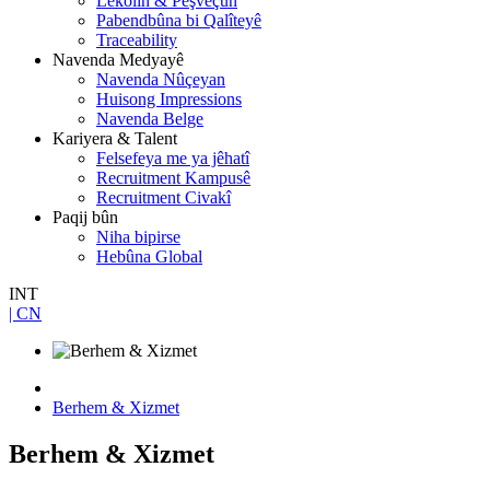
Lêkolîn & Pêşveçûn
Pabendbûna bi Qalîteyê
Traceability
Navenda Medyayê
Navenda Nûçeyan
Huisong Impressions
Navenda Belge
Kariyera & Talent
Felsefeya me ya jêhatî
Recruitment Kampusê
Recruitment Civakî
Paqij bûn
Niha bipirse
Hebûna Global
INT
| CN
Berhem & Xizmet
Berhem & Xizmet