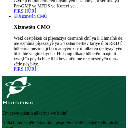
GMP ji bo hilberînerên biyanî yên li Japonya, û sertîfîkaya
Pre-GMP ya MFDS ya Koreyî ye. .
PIRS
HÛRÎ
Xizmetên CMO
Wekî destpêkek di pîşesaziya dermanê çînî ya li Chinaînê de,
me ezmûna pîşesaziyê ya 24 salan berhev kiriye û bi R&D û
hilberîna mezin a ji bo madeyên xav û hilberên qediyayî yên
bi kalîte ve girêdayî ne. Huisong dikare hilberên maqûl û
xweşbîn peyda bike û bi hevkarên me re çareseriyên nirx-
zêde pêş bixe.
PIRS
HÛRÎ
Em çawa dikarin alîkariya we bikin?
Naha bi me re têkilî daynin û pisporên me dê bersivê bidin pirsên
we an