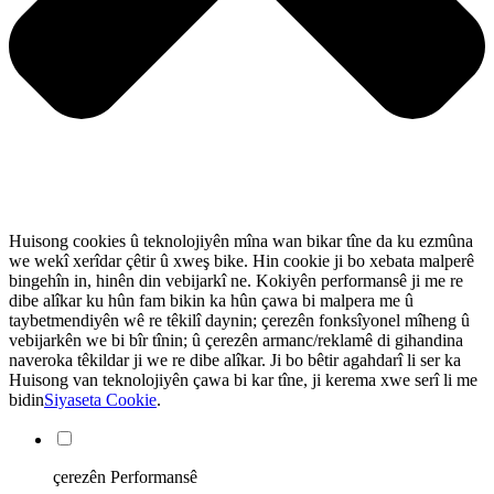
Huisong cookies û teknolojiyên mîna wan bikar tîne da ku ezmûna
we wekî xerîdar çêtir û xweş bike. Hin cookie ji bo xebata malperê
bingehîn in, hinên din vebijarkî ne. Kokiyên performansê ji me re
dibe alîkar ku hûn fam bikin ka hûn çawa bi malpera me û
taybetmendiyên wê re têkilî daynin; çerezên fonksîyonel mîheng û
vebijarkên we bi bîr tînin; û çerezên armanc/reklamê di gihandina
naveroka têkildar ji we re dibe alîkar. Ji bo bêtir agahdarî li ser ka
Huisong van teknolojiyên çawa bi kar tîne, ji kerema xwe serî li me
bidin
Siyaseta Cookie
.
çerezên Performansê