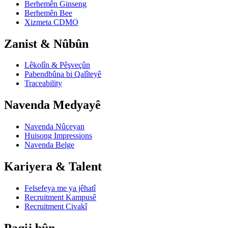
Berhemên Ginseng
Berhemên Bee
Xizmeta CDMO
Zanist & Nûbûn
Lêkolîn & Pêşveçûn
Pabendbûna bi Qalîteyê
Traceability
Navenda Medyayê
Navenda Nûçeyan
Huisong Impressions
Navenda Belge
Kariyera & Talent
Felsefeya me ya jêhatî
Recruitment Kampusê
Recruitment Civakî
Paqij bûn