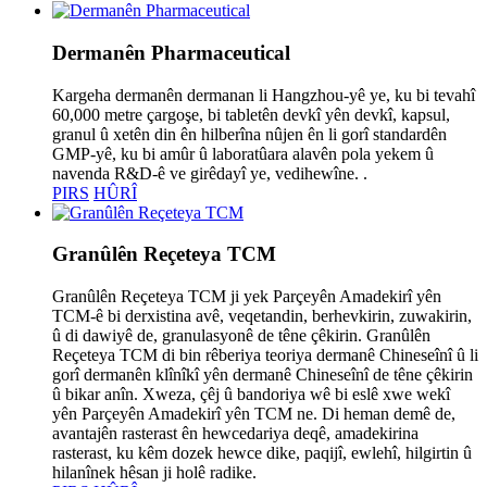
Dermanên Pharmaceutical
Kargeha dermanên dermanan li Hangzhou-yê ye, ku bi tevahî
60,000 metre çargoşe, bi tabletên devkî yên devkî, kapsul,
granul û xetên din ên hilberîna nûjen ên li gorî standardên
GMP-yê, ku bi amûr û laboratûara alavên pola yekem û
navenda R&D-ê ve girêdayî ye, vedihewîne. .
PIRS
HÛRÎ
Granûlên Reçeteya TCM
Granûlên Reçeteya TCM ji yek Parçeyên Amadekirî yên
TCM-ê bi derxistina avê, veqetandin, berhevkirin, zuwakirin,
û di dawiyê de, granulasyonê de têne çêkirin. Granûlên
Reçeteya TCM di bin rêberiya teoriya dermanê Chineseînî û li
gorî dermanên klînîkî yên dermanê Chineseînî de têne çêkirin
û bikar anîn. Xweza, çêj û bandoriya wê bi eslê xwe wekî
yên Parçeyên Amadekirî yên TCM ne. Di heman demê de,
avantajên rasterast ên hewcedariya deqê, amadekirina
rasterast, ku kêm dozek hewce dike, paqijî, ewlehî, hilgirtin û
hilanînek hêsan ji holê radike.