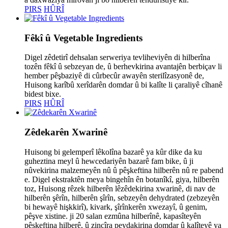
PIRS
HÛRÎ
Fêkî û Vegetable Ingredients
Digel zêdetirî dehsalan serweriya tevliheviyên di hilberîna
tozên fêkî û sebzeyan de, û berhevkirina avantajên berbiçav li
hember pêşbaziyê di cûrbecûr awayên sterilîzasyonê de,
Huisong karîbû xerîdarên domdar û bi kalîte li çaraliyê cîhanê
bidest bixe.
PIRS
HÛRÎ
Zêdekarên Xwarinê
Huisong bi gelemperî lêkolîna bazarê ya kûr dike da ku
guheztina meyl û hewcedariyên bazarê fam bike, û ji
nûvekirina malzemeyên nû û pêşkeftina hilberên nû re pabend
e. Digel ekstraktên meya bingehîn ên botanîkî, giya, hilberên
toz, Huisong rêzek hilberên lêzêdekirina xwarinê, di nav de
hilberên şêrîn, hilberên şîrîn, sebzeyên dehydrated (zebzeyên
bi hewayê hişkkirî), kivark, şîrînkerên xwezayî, û genim,
pêşve xistine. ji 20 salan ezmûna hilberînê, kapasîteyên
pêşkeftina hilberê, û zincîra peydakirina domdar û kalîteyê ya