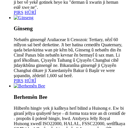
ji ber vê yekê gotinek heye ku "derman û xwarin ji heman
eslê xwe ne".
PIRS
HÛRÎ
Ginseng
Nebatên ginsengê Araliaceae li Cenozoic Tertiary, nêzî 60
mîlyon sal berê derketine. Ji ber hatina cemedên Quaternary,
qada belavkirina wan pir kêm bû, Ginseng û nebatên din ên
Cinsê Panax bûn nebatên kevnar ên bermayî û sax man. Li
gorî lêkolînan, Çiyayên Taihang û Çiyayên Changbai cihê
jidayikbûna ginsengê ne. Bikaranîna ginsengê ji Çiyayên
Changbai dikare ji Xanedaniyên Bakur û Başûr ve were
şopandin, zêdetirî 1,600 sal berê.
PIRS
HÛRÎ
Berhemên Bee
Hilberên hingiv yek ji kalîteya herî bilind a Huisong e. Ew bi
giranî jellya qraliyetê heye - di forma toza teze an di cemidî de
- propolis û polenê hingiv, hwd. Atolyeya Jelly Royal
Huisong xwedî ISO22000, HALAL, FSSC22000, sertîfîkaya