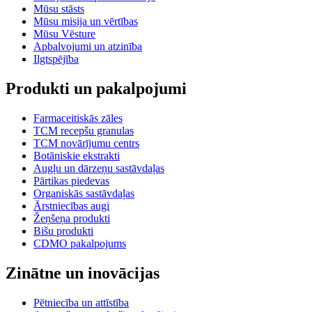
Mūsu stāsts
Mūsu misija un vērtības
Mūsu Vēsture
Apbalvojumi un atzinība
Ilgtspējība
Produkti un pakalpojumi
Farmaceitiskās zāles
TCM recepšu granulas
TCM novārījumu centrs
Botāniskie ekstrakti
Augļu un dārzeņu sastāvdaļas
Pārtikas piedevas
Organiskās sastāvdaļas
Ārstniecības augi
Žeņšeņa produkti
Bišu produkti
CDMO pakalpojums
Zinātne un inovācijas
Pētniecība un attīstība