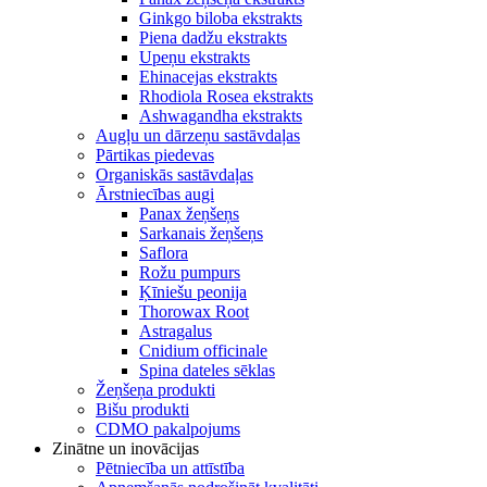
Ginkgo biloba ekstrakts
Piena dadžu ekstrakts
Upeņu ekstrakts
Ehinacejas ekstrakts
Rhodiola Rosea ekstrakts
Ashwagandha ekstrakts
Augļu un dārzeņu sastāvdaļas
Pārtikas piedevas
Organiskās sastāvdaļas
Ārstniecības augi
Panax žeņšeņs
Sarkanais žeņšeņs
Saflora
Rožu pumpurs
Ķīniešu peonija
Thorowax Root
Astragalus
Cnidium officinale
Spina dateles sēklas
Žeņšeņa produkti
Bišu produkti
CDMO pakalpojums
Zinātne un inovācijas
Pētniecība un attīstība