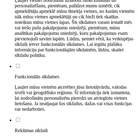
Ļaujiet vietnei nodrošināt uzlabotu funkcionalitāti un
personalizēšanu, piemēram, palīdzot mums izmērīt, cik
apmeklētāju apmeklē mūsu tīmekļa vietnes, no kurām vietnēm
nāk mūsu vietnes apmeklētāji un cik bieži tiek skatītas
noteiktas mūsu vietnes lapas. Šīs sīkdatnes varam iestatīt mēs
vai trešo pušu pakalpojumu sniedzēji, piemēram, mūsu
analītikas pakalpojumu sniedzēji, kuru pakalpojumus esam
pievienojuši savām lapām. Lūdzu, ņemiet vērā, ka veiktspējas
sīkfaili ietver funkcionālās sīkdatnes. Lai iegūtu plašāku
informāciju par funkcionālajām sīkdatnēm, lūdzu, skatiet
sīkfailu politiku.
Funkcionālās sīkdatnes
Ļaujiet mūsu vietnēm atcerēties jūsu lietotājvārdu, valodas
izvēli vai ģeogrāfisko reģionu. Šī informācija tiek izmantota,
lai nodrošinātu personalizētu pieredzi un atvieglotu vietnes
lietošanu. Ja neatļaujat šos sīkfailus, dažas vai visas funkcijas
var nedarboties.
Reklāmas sīkfaili