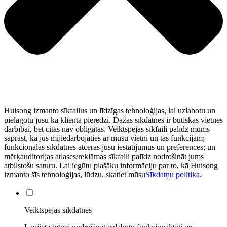
Huisong izmanto sīkfailus un līdzīgas tehnoloģijas, lai uzlabotu un
pielāgotu jūsu kā klienta pieredzi. Dažas sīkdatnes ir būtiskas vietnes
darbībai, bet citas nav obligātas. Veiktspējas sīkfaili palīdz mums
saprast, kā jūs mijiedarbojaties ar mūsu vietni un tās funkcijām;
funkcionālās sīkdatnes atceras jūsu iestatījumus un preferences; un
mērķauditorijas atlases/reklāmas sīkfaili palīdz nodrošināt jums
atbilstošu saturu. Lai iegūtu plašāku informāciju par to, kā Huisong
izmanto šīs tehnoloģijas, lūdzu, skatiet mūsu
Sīkdatņu politika
.
Veiktspējas sīkdatnes