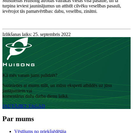
Mūsdienās Huisong atrodas vairākās vietās visā pasaulē, un tā
turpina ieviest jauninājumus un attīstīt cilvēku veselības pasauli,
ievērojot tās pamatvērtības: dabu, veselību, zinātni.​
Izlikšanas laiks: 25. septembris 2022
Kā mēs varam jums palīdzēt?
Sazinieties ar mums tūlīt, un mūsu eksperti atbildēs uz jūsu
jautājumiem vai
komentārus dažu darba dienu laikā.
JAUTĀJIET TAGAD
Par mums
Vēstījums no priekšsēdētāja