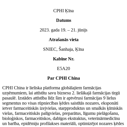
CPHI Ķīna
Datums
2023. gada 19. – 21. jūnijs
Atrašanās vieta
SNIEC, Šanhaja, Ķīna
Kabīne Nr.
E5A20
Par CPHI China
CPHI China ir lieliska platforma globālajiem farmācijas
uzņēmumiem, lai attīstītu savu biznesu 2. lielākajā farmācijas tirgū
pasaulē. Izstādes attīstība līdz šim ir aptvērusi farmācijas 9 lielus
segmentus no visas rūpniecības ķēdes saistītās nozares, eksponāti
ietver farmaceitiskās izejvielas, starpproduktus un smalkās ķīmiskās
vielas, farmaceitiskās palīgvielas, preparātus, līgumu pielāgošanu,
bioloģiskos, farmaceitiskos, dabīgos ekstraktus, veterinārmedicīnu
un barība, epidēmiju profilakses materiāli, optimizējot nozares ķēdes