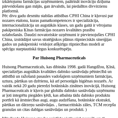
izkārtojumu farmācijas uzņēmumiem, paātrināt inovāciju dziļuma
pārveidošanu gan mājās, gan ārvalstīs, lai piedalītos divvirzienu
platformā.
Pēc divu gadu desmitu stabilas attīstības CPHI China ir kļuvusi par
nozares etalonu, kuras pamatkompetences ir specializācija,
internacionalizācija un augstākās klases, un gadu gaitā ir vērojama
pakāpeniska Ķīnas farmācijas nozares kvalitātes prasību
uzlabošanās. Daudzi novatoriskie uzņēmumi ir pievienojušies CPHI
China, izstrādājot savus stratēģiskos plānus rūpnieciskās sinerģijas
gados un pakāpeniski veidojot atšķirīgu rūpniecības modeli ar
spēcīgu starptautiskā tirgus konkurētspēju.
Par Huisong Pharmaceuticals
Huisong Pharmaceuticals, kas dibināta 1998. gadā Hangdžou, Ķīnā,
specializējas augstākās kvalitātes dabisko sastāvdaļu pētniecībā un
attīstībā un ražošanā pasaules vadošajiem uzņēmumiem farmācijas,
uztura, pārtikas un dzērienu, kā arī personīgās higiēnas nozarēs. Ar
vairāk nekā 20 gadu pieredzi botāniskās zinātnes inovācijā, Huisong
Pharmaceuticals ir kļuvis par globālu dabisko sastāvdaļu uzņēmumu
ar ļoti integrētu piegādes ķēdi, kas atbalsta tādu dabisko produktu
portfeli kā ārstniecības augi, augu audzēšana, botāniskie ekstrakti,
pārtikas un dārzeņu sastāvdaļas. , farmaceitiskās zāles, TCM recepšu
granulas un citas dabīgas sastāvdaļas un produkti. )