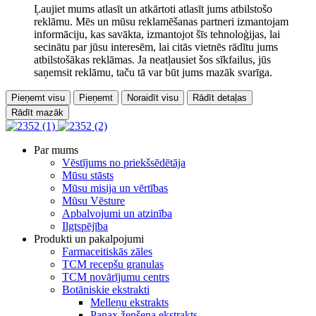
Ļaujiet mums atlasīt un atkārtoti atlasīt jums atbilstošo
reklāmu. Mēs un mūsu reklamēšanas partneri izmantojam
informāciju, kas savākta, izmantojot šīs tehnoloģijas, lai
secinātu par jūsu interesēm, lai citās vietnēs rādītu jums
atbilstošākas reklāmas. Ja neatļausiet šos sīkfailus, jūs
saņemsit reklāmu, taču tā var būt jums mazāk svarīga.
Pieņemt visu
Pieņemt
Noraidīt visu
Rādīt detaļas
Rādīt mazāk
Par mums
Vēstījums no priekšsēdētāja
Mūsu stāsts
Mūsu misija un vērtības
Mūsu Vēsture
Apbalvojumi un atzinība
Ilgtspējība
Produkti un pakalpojumi
Farmaceitiskās zāles
TCM recepšu granulas
TCM novārījumu centrs
Botāniskie ekstrakti
Melleņu ekstrakts
Panax žeņšeņa ekstrakts