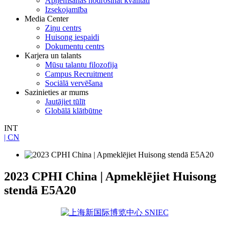
Apņemšanās nodrošināt kvalitāti
Izsekojamība
Media Center
Ziņu centrs
Huisong iespaidi
Dokumentu centrs
Karjera un talants
Mūsu talantu filozofija
Campus Recruitment
Sociālā vervēšana
Sazinieties ar mums
Jautājiet tūlīt
Globālā klātbūtne
INT
| CN
2023 CPHI China | Apmeklējiet Huisong
stendā E5A20