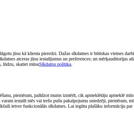
āgotu jūsu kā klienta pieredzi. Dažas sīkdatnes ir būtiskas vietnes darbī
īkdatnes atceras jūsu iestatījumus un preferences; un mērķauditorijas atla
, lūdzu, skatiet mūsu
Sīkdatņu politika
.
alizēšanu, piemēram, palīdzot mums izmērīt, cik apmeklētāju apmeklē mū
tnes varam iestatīt mēs vai trešo pušu pakalpojumu sniedzēji, piemēram,
faili ietver funkcionālās sīkdatnes. Lai iegūtu plašāku informāciju par 