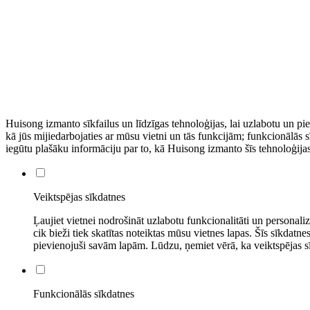
Huisong izmanto sīkfailus un līdzīgas tehnoloģijas, lai uzlabotu un piel
kā jūs mijiedarbojaties ar mūsu vietni un tās funkcijām; funkcionālās s
iegūtu plašāku informāciju par to, kā Huisong izmanto šīs tehnoloģijas
Veiktspējas sīkdatnes
Ļaujiet vietnei nodrošināt uzlabotu funkcionalitāti un person
cik bieži tiek skatītas noteiktas mūsu vietnes lapas. Šīs sīkda
pievienojuši savām lapām. Lūdzu, ņemiet vērā, ka veiktspējas sīk
Funkcionālās sīkdatnes