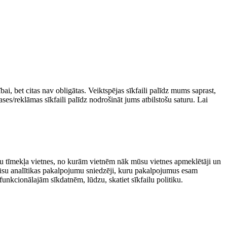
bai, bet citas nav obligātas. Veiktspējas sīkfaili palīdz mums saprast,
ses/reklāmas sīkfaili palīdz nodrošināt jums atbilstošu saturu. Lai
su tīmekļa vietnes, no kurām vietnēm nāk mūsu vietnes apmeklētāji un
 mūsu analītikas pakalpojumu sniedzēji, kuru pakalpojumus esam
funkcionālajām sīkdatnēm, lūdzu, skatiet sīkfailu politiku.