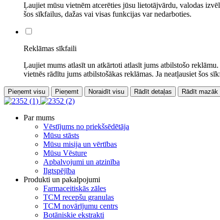
Ļaujiet mūsu vietnēm atcerēties jūsu lietotājvārdu, valodas izvēl
šos sīkfailus, dažas vai visas funkcijas var nedarboties.
Reklāmas sīkfaili
Ļaujiet mums atlasīt un atkārtoti atlasīt jums atbilstošo reklāmu
vietnēs rādītu jums atbilstošākas reklāmas. Ja neatļausiet šos sī
Pieņemt visu
Pieņemt
Noraidīt visu
Rādīt detaļas
Rādīt mazāk
Par mums
Vēstījums no priekšsēdētāja
Mūsu stāsts
Mūsu misija un vērtības
Mūsu Vēsture
Apbalvojumi un atzinība
Ilgtspējība
Produkti un pakalpojumi
Farmaceitiskās zāles
TCM recepšu granulas
TCM novārījumu centrs
Botāniskie ekstrakti