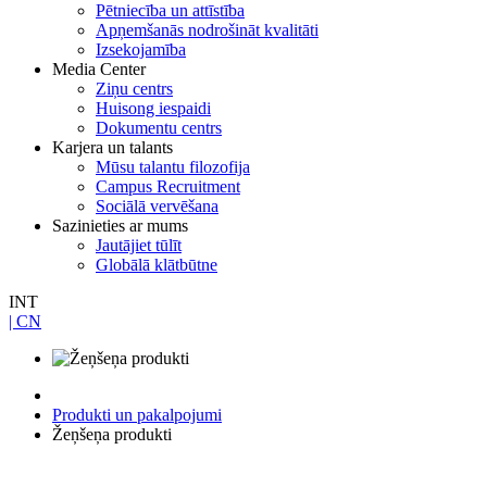
Pētniecība un attīstība
Apņemšanās nodrošināt kvalitāti
Izsekojamība
Media Center
Ziņu centrs
Huisong iespaidi
Dokumentu centrs
Karjera un talants
Mūsu talantu filozofija
Campus Recruitment
Sociālā vervēšana
Sazinieties ar mums
Jautājiet tūlīt
Globālā klātbūtne
INT
| CN
Produkti un pakalpojumi
Žeņšeņa produkti