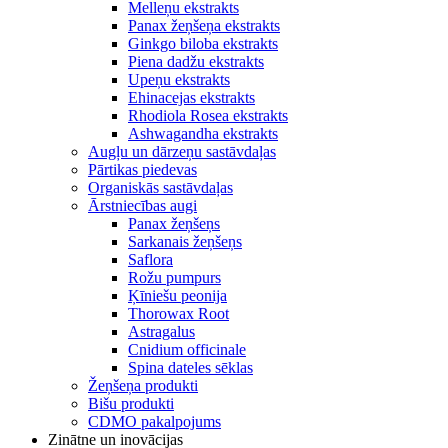
Melleņu ekstrakts
Panax žeņšeņa ekstrakts
Ginkgo biloba ekstrakts
Piena dadžu ekstrakts
Upeņu ekstrakts
Ehinacejas ekstrakts
Rhodiola Rosea ekstrakts
Ashwagandha ekstrakts
Augļu un dārzeņu sastāvdaļas
Pārtikas piedevas
Organiskās sastāvdaļas
Ārstniecības augi
Panax žeņšeņs
Sarkanais žeņšeņs
Saflora
Rožu pumpurs
Ķīniešu peonija
Thorowax Root
Astragalus
Cnidium officinale
Spina dateles sēklas
Žeņšeņa produkti
Bišu produkti
CDMO pakalpojums
Zinātne un inovācijas