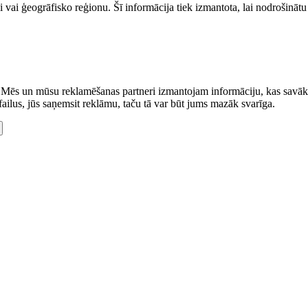
i vai ģeogrāfisko reģionu. Šī informācija tiek izmantota, lai nodrošinātu 
. Mēs un mūsu reklamēšanas partneri izmantojam informāciju, kas savākta, 
kfailus, jūs saņemsit reklāmu, taču tā var būt jums mazāk svarīga.