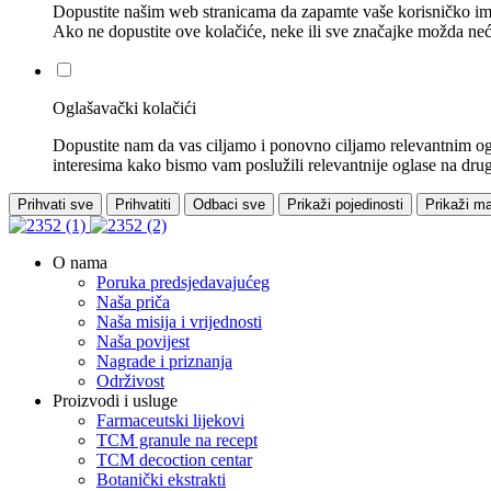
Dopustite našim web stranicama da zapamte vaše korisničko ime, 
Ako ne dopustite ove kolačiće, neke ili sve značajke možda neće
Oglašavački kolačići
Dopustite nam da vas ciljamo i ponovno ciljamo relevantnim ogl
interesima kako bismo vam poslužili relevantnije oglase na drug
Prihvati sve
Prihvatiti
Odbaci sve
Prikaži pojedinosti
Prikaži m
O nama
Poruka predsjedavajućeg
Naša priča
Naša misija i vrijednosti
Naša povijest
Nagrade i priznanja
Održivost
Proizvodi i usluge
Farmaceutski lijekovi
TCM granule na recept
TCM decoction centar
Botanički ekstrakti