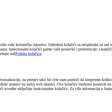
lagodio vaše korisničko iskustvo. Određeni kolačići su neophodni za rad
a; funkcionalni kolačići pamte vaše postavke i preferencije; i kolačić
edajte naš
Politika kolačića
.
sonalizaciju, na primjer tako što ćete nam pomoći da izmjerimo koliko po
eđene stranice na našoj web stranici. Ove kolačiće možemo postaviti mi ili
ići izvedbe uključuju funkcionalne kolačiće. Za više informacija o funk