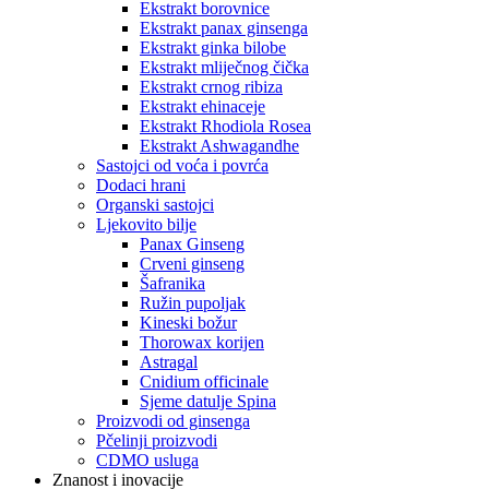
Ekstrakt borovnice
Ekstrakt panax ginsenga
Ekstrakt ginka bilobe
Ekstrakt mliječnog čička
Ekstrakt crnog ribiza
Ekstrakt ehinaceje
Ekstrakt Rhodiola Rosea
Ekstrakt Ashwagandhe
Sastojci od voća i povrća
Dodaci hrani
Organski sastojci
Ljekovito bilje
Panax Ginseng
Crveni ginseng
Šafranika
Ružin pupoljak
Kineski božur
Thorowax korijen
Astragal
Cnidium officinale
Sjeme datulje Spina
Proizvodi od ginsenga
Pčelinji proizvodi
CDMO usluga
Znanost i inovacije