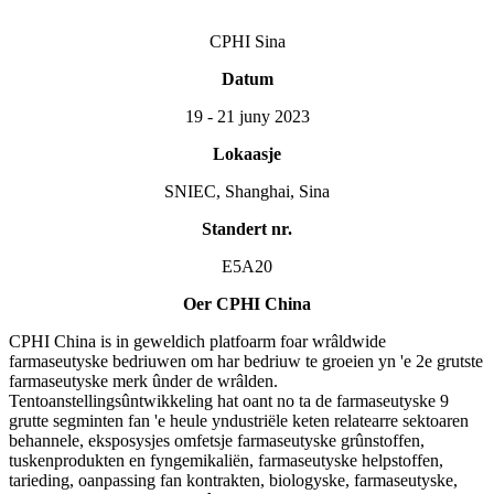
CPHI Sina
Datum
19 - 21 juny 2023
Lokaasje
SNIEC, Shanghai, Sina
Standert nr.
E5A20
Oer CPHI China
CPHI China is in geweldich platfoarm foar wrâldwide
farmaseutyske bedriuwen om har bedriuw te groeien yn 'e 2e grutste
farmaseutyske merk ûnder de wrâlden.
Tentoanstellingsûntwikkeling hat oant no ta de farmaseutyske 9
grutte segminten fan 'e heule yndustriële keten relatearre sektoaren
behannele, eksposysjes omfetsje farmaseutyske grûnstoffen,
tuskenprodukten en fyngemikaliën, farmaseutyske helpstoffen,
tarieding, oanpassing fan kontrakten, biologyske, farmaseutyske,