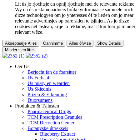
Lit ús jo rjochtsje en opnij rjochtsje mei de relevante reklame.
Wy en ús reklamepartners brûke ynformaasje sammele troch
dizze technologyen om jo ynteresses ôf te lieden om jo mear
relevante advertinsjes op oare siden te tsjinjen. As jo ​​dizze
cookies net tastean, krije jo reklame, mar it kin foar jo minder
relevant wêze.
Akseptearje Alles
Oannimme
Alles ôfwize
Show Details
Minder sjen litte
Oer Us
Berjocht fan de foarsitter
Us Ferhaal
Us missy en wearden
Us Skiednis
Prizen & Erkenning
Duorsumens
Produkten & Tsjinsten
Pharmaceutical Drugs
TCM Prescription Granules
TCM Decoction Center
Botanyske úttreksels
Blueberry Extract
Panax Ginseng Extract