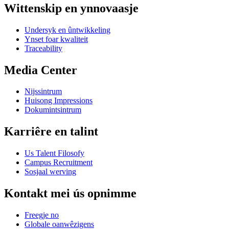
Wittenskip en ynnovaasje
Undersyk en ûntwikkeling
Ynset foar kwaliteit
Traceability
Media Center
Nijssintrum
Huisong Impressions
Dokumintsintrum
Karriêre en talint
Us Talent Filosofy
Campus Recruitment
Sosjaal werving
Kontakt mei ús opnimme
Freegje no
Globale oanwêzigens