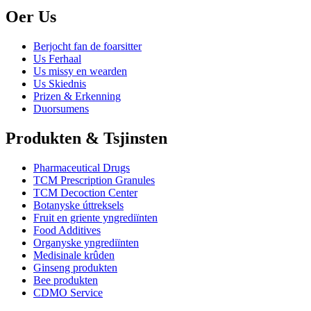
Oer Us
Berjocht fan de foarsitter
Us Ferhaal
Us missy en wearden
Us Skiednis
Prizen & Erkenning
Duorsumens
Produkten & Tsjinsten
Pharmaceutical Drugs
TCM Prescription Granules
TCM Decoction Center
Botanyske úttreksels
Fruit en griente yngrediïnten
Food Additives
Organyske yngrediïnten
Medisinale krûden
Ginseng produkten
Bee produkten
CDMO Service