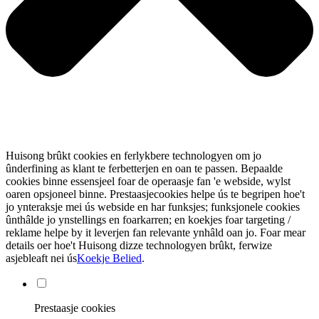
Huisong brûkt cookies en ferlykbere technologyen om jo
ûnderfining as klant te ferbetterjen en oan te passen. Bepaalde
cookies binne essensjeel foar de operaasje fan 'e webside, wylst
oaren opsjoneel binne. Prestaasjecookies helpe ús te begripen hoe't
jo ynteraksje mei ús webside en har funksjes; funksjonele cookies
ûnthâlde jo ynstellings en foarkarren; en koekjes foar targeting /
reklame helpe by it leverjen fan relevante ynhâld oan jo. Foar mear
details oer hoe't Huisong dizze technologyen brûkt, ferwize
asjebleaft nei ús
Koekje Belied
.
Prestaasje cookies