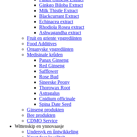
Ginkgo Biloba Extract
Milk Thistle Extract
Blackcurrant Extract
Echinacea extract
Rhodiola Rosea extract
Ashwagandha extract
Fruit en griente yngrediïnten
Food Additives
Organyske yngrediïnten
Medisinale krûden
Panax Ginseng
Red Ginseng
Safflower
Rose Bud
Sineeske Peony
Thorowax Root
Astragalus
Cnidium officinale
Spina Date Seed
Ginseng produkten
Bee produkten
CDMO Service
Wittenskip en ynnovaasje
Undersyk en ûntwikkeling