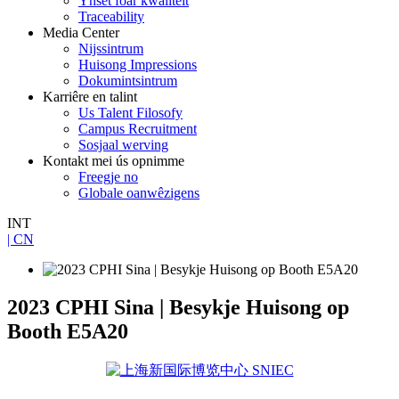
Ynset foar kwaliteit
Traceability
Media Center
Nijssintrum
Huisong Impressions
Dokumintsintrum
Karriêre en talint
Us Talent Filosofy
Campus Recruitment
Sosjaal werving
Kontakt mei ús opnimme
Freegje no
Globale oanwêzigens
INT
| CN
2023 CPHI Sina | Besykje Huisong op
Booth E5A20