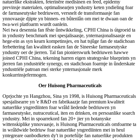
natuerlike ekstrakten, feterinêre medisinen en feed, epidemy
previnsje materialen, optimalisearjen yndustry keten yndieling foar
de farmaseutyske bedriuwen, versnelt de transformaasje fan
ynnovaasje djipte yn binnen- en bûtenlân om mei te dwaan oan de
twa-wei platfoarm wurdt oanlein.
Nei twa desennia fan fêste ûntwikkeling, CPHI China is útgroeid ta
in yndustry benchmark mei spesjalisaasje, ynternasjonalisaasje en
hege-ein as syn kearn kompetinsjes, en hat tsjûge fan de stadichoan
ferbettering fan kwaliteit easken fan de Sineeske farmaseutyske
yndustry oer de jierren. Tal fan pionierswurk bedriuwen hawwe
joined CPHI China, tekening harren eigen strategyske blueprints yn
jierren fan yndustriële synergy, en stadichoan foarmje in ûnderskate
yndustriële patroan mei sterke ynternasjonale merk
konkurrinsjefermogen.
Oer Huisong Pharmaceuticals
Oprjochte yn Hangzhou, Sina yn 1998, is Huisong Pharmaceuticals
spesjalisearre yn 'e R&D en fabrikaazje fan premium kwaliteit
natuerlike yngrediïnten foar wrâld liedende bedriuwen yn
farmaseutyske, nutraceutical, iten en drinken, en persoanlike soarch
yndustry. Mei in spoarrekord fan 20+ jier yn botanyske
wittenskiplike ynnovaasje, is Huisong Pharmaceuticals omfoarme ta
in wrâldwide bedriuw foar natuerlike yngrediïnten mei in heul
yntegreare oanbodketen dy't in portefúlje fan natuerlike produkten