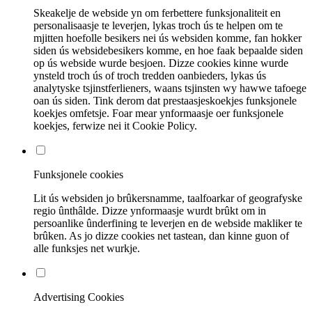
Skeakelje de webside yn om ferbettere funksjonaliteit en
personalisaasje te leverjen, lykas troch ús te helpen om te
mjitten hoefolle besikers nei ús websiden komme, fan hokker
siden ús websidebesikers komme, en hoe faak bepaalde siden
op ús webside wurde besjoen. Dizze cookies kinne wurde
ynsteld troch ús of troch tredden oanbieders, lykas ús
analytyske tsjinstferlieners, waans tsjinsten wy hawwe tafoege
oan ús siden. Tink derom dat prestaasjeskoekjes funksjonele
koekjes omfetsje. Foar mear ynformaasje oer funksjonele
koekjes, ferwize nei it Cookie Policy.
Funksjonele cookies
Lit ús websiden jo brûkersnamme, taalfoarkar of geografyske
regio ûnthâlde. Dizze ynformaasje wurdt brûkt om in
persoanlike ûnderfining te leverjen en de webside makliker te
brûken. As jo ​​dizze cookies net tastean, dan kinne guon of
alle funksjes net wurkje.
Advertising Cookies