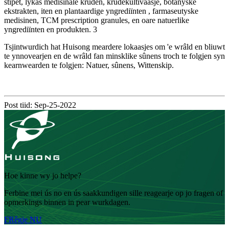
stipet, lykas medisinale krûden, krûdekultivaasje, botanyske
ekstrakten, iten en plantaardige yngrediïnten , farmaseutyske
medisinen, TCM prescription granules, en oare natuerlike
yngrediïnten en produkten. 3
Tsjintwurdich hat Huisong meardere lokaasjes om 'e wrâld en bliuwt
te ynnovearjen en de wrâld fan minsklike sûnens troch te folgjen syn
kearnwearden te folgjen: Natuer, sûnens, Wittenskip.
Post tiid: Sep-25-2022
Hoe kinne wy ​​jo helpe?
Ferbine mei ús no en ús saakkundigen sille reagearje op jo fragen of
opmerkings binnen in pear wurkdagen.
FRêgje NU