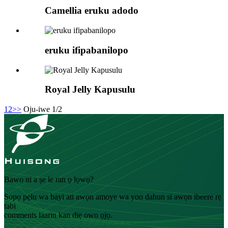
Camellia eruku adodo
eruku ifipabanilopo
Royal Jelly Kapusulu
1
2
>>
Oju-iwe 1/2
Bawo ni a ṣe le ran ọ lọwọ?
Sopọ pẹlu wa bayi ati awọn amoye wa yoo dahun si awọn ibeere rẹ
tabi
comments laarin kan diẹ owo ọjọ.