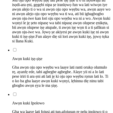
Mu oju opo wẹẹbu ṣiṣẹ lati pese iṣẹ ṣiṣe ti o ni ilọsiwaju ati
isọdi-ara ẹni, gẹgẹbi nipa ṣe iranlọwọ fun wa lati wiwọn iye
awọn alejo ti o wa si awọn oju opo wẹẹbu wa, awọn aaye wo
ni awọn alejo oju opo wẹẹbu wa ti wa, ati bii igbagbogbo
awọn oju-iwe kan lori oju opo wẹẹbu wa ni a wo. Awọn kuki
wọnyi le jẹ ṣeto nipasẹ wa tabi nipasẹ awọn olupese ẹnikẹta,
bii awọn olupese iṣẹ atupale, ti awọn iṣẹ wọn ti a ti ṣafikun si
awọn oju-iwe wa. Jọwọ ṣe akiyesi pe awọn kuki iṣẹ ni awọn
kuki ti iṣẹ-ṣiṣe.Fun alaye diẹ sii lori awọn kuki iṣẹ, jọwọ tọka
si Ilana Kuki.
Awọn kuki iṣẹ-ṣiṣe
Gba awọn oju opo wẹẹbu wa laaye lati ranti orukọ olumulo
rẹ, ayanfẹ ede, tabi agbegbe agbegbe. Alaye yii ni a lo lati
pese iriri ti ara ẹni ati lati jẹ ki oju opo wẹẹbu rọrun lati lo. Ti
o ko ba gba laaye awọn kuki wọnyi, lẹhinna diẹ ninu tabi
gbogbo awọn ẹya le ma ṣiṣẹ.
Awọn kuki Ipolowo
Gba wa laaye lati fojusi ati tun-afojusun rẹ pẹlu ipolowo ti o