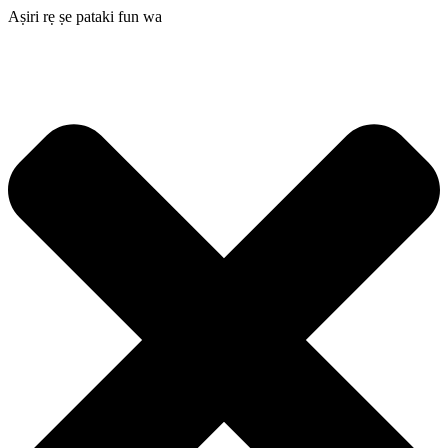
Aṣiri rẹ ṣe pataki fun wa