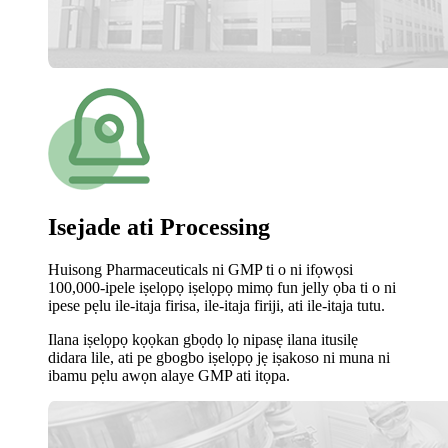
Isejade ati Processing
Huisong Pharmaceuticals ni GMP ti o ni ifọwọsi
100,000-ipele iṣelọpọ iṣelọpọ mimọ fun jelly ọba ti o ni
ipese pẹlu ile-itaja firisa, ile-itaja firiji, ati ile-itaja tutu.
Ilana iṣelọpọ kọọkan gbọdọ lọ nipasẹ ilana itusilẹ
didara lile, ati pe gbogbo iṣelọpọ jẹ iṣakoso ni muna ni
ibamu pẹlu awọn alaye GMP ati itọpa.