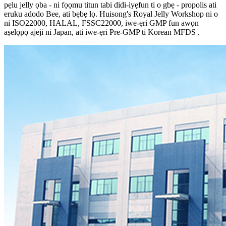
pẹlu jelly ọba - ni fọọmu titun tabi didi-iyẹfun ti o gbẹ - propolis ati
eruku adodo Bee, ati bẹbẹ lọ. Huisong's Royal Jelly Workshop ni o
ni ISO22000, HALAL, FSSC22000, iwe-ẹri GMP fun awọn
aṣelọpọ ajeji ni Japan, ati iwe-ẹri Pre-GMP ti Korean MFDS .