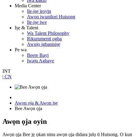
Iwa kakiri
Media Center
Ile-iṣẹ iroyin
Awọn iwunilori Huisong
Ile-iṣẹ iwe
Iṣẹ & Talent
Wa Talent Philosophy
Rikurumenti ogba
Awujọ igbanisiṣẹ
Pe wa
Beere Bayi
Iwaju Agbaye
INT
| CN
Awọn ọja & Awọn iṣẹ
Bee Awọn ọja
Awọn ọja oyin
Awọn ọja Bee jẹ ọkan ninu awọn ọja didara julọ ti Huisong. O kun