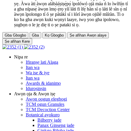
yẹ. Àwa àti àwọn alábàáṣiṣẹ́pọ̀ ìpolówó ọjà máa ń lo ìwífún tí
a gba nípasẹ̀ àwọn ìmọ̀ ẹ̀rọ yìí láti fi ìfẹ́ hàn sí ọ láti lè sìn ọ́ ní
àwọn ìpolongo tí ó ṣe pàtàkì sí i lórí àwọn ojúlé mìíràn. Ti o
ko ba gba awọn kuki wọnyi laaye, iwọ yoo gba ipolowo,
ṣugbọn o le jẹ diẹ ti o ṣe pataki si ọ.
Gba Gbogbo
Gba
Kọ Gbogbo
Ṣe afihan Awọn alaye
Ṣe afihan Kere
Nipa re
Ifiranṣẹ lati Alaga
Itan wa
Wa ise & iye
Itan wa
Awards & idanimọ
Iduroṣinṣin
Awọn ọja & Awọn iṣẹ
Awọn oogun elegbogi
TCM ogun Granules
TCM Decoction Center
Botanical ayokuro
Bilberry jade
Panax Ginseng jade
Ginkgo Biloba jade