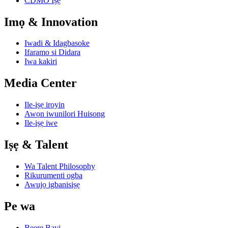
CDMO Iṣẹ
Imọ & Innovation
Iwadi & Idagbasoke
Ifaramo si Didara
Iwa kakiri
Media Center
Ile-iṣẹ iroyin
Awọn iwunilori Huisong
Ile-iṣẹ iwe
Iṣẹ & Talent
Wa Talent Philosophy
Rikurumenti ogba
Awujọ igbanisiṣẹ
Pe wa
Beere Bayi