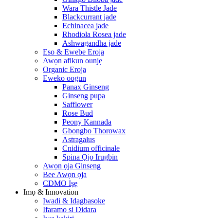
Wara Thistle Jade
Blackcurrant jade
Echinacea jade
Rhodiola Rosea jade
Ashwagandha jade
Eso & Ewebe Eroja
Awọn afikun ounjẹ
Organic Eroja
Eweko oogun
Panax Ginseng
Ginseng pupa
Safflower
Rose Bud
Peony Kannada
Gbongbo Thorowax
Astragalus
Cnidium officinale
Spina Ọjọ Irugbin
Awọn ọja Ginseng
Bee Awọn ọja
CDMO Iṣẹ
Imọ & Innovation
Iwadi & Idagbasoke
Ifaramo si Didara