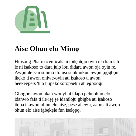
Aise Ohun elo Mimọ
Huisong Pharmaceuticals ni ipilẹ itọju oyin nla kan lati
le ni iṣakoso to dara julọ lori didara awọn ọja oyin rẹ.
Awọn ile-san sunmo ifojusi si okunkun awọn ọjọgbọn
ikẹkọ ti awọn oniwe-oyin ati iṣakoso ti awọn
beekeepers 'lilo ti ipakokoropaeku ati egboogi.
Gbogbo awọn nkan wọnyi ni idapo pẹlu ohun elo
idanwo fafa ti ile-iṣẹ ṣe idaniloju gbigba ati iṣakoso
itọpa ti awọn ohun elo aise, pese ailewu, aabo ati awọn
ohun elo aise igbẹkẹle fun iṣelọpọ.