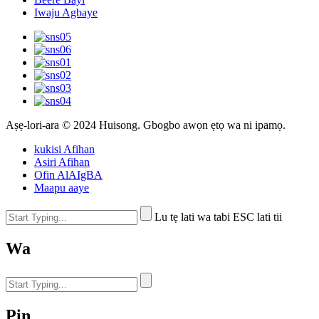
Iwaju Agbaye
Aṣẹ-lori-ara © 2024 Huisong. Gbogbo awọn ẹtọ wa ni ipamọ.
kukisi Afihan
Asiri Afihan
Ofin AlAIgBA
Maapu aaye
Lu tẹ lati wa tabi ESC lati tii
Wa
Pin