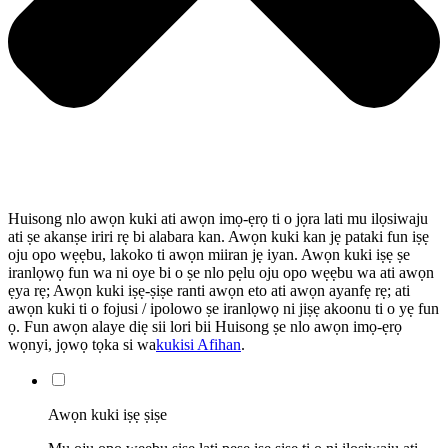
Huisong nlo awọn kuki ati awọn imọ-ẹrọ ti o jọra lati mu ilọsiwaju
ati ṣe akanṣe iriri rẹ bi alabara kan. Awọn kuki kan jẹ pataki fun iṣẹ
oju opo wẹẹbu, lakoko ti awọn miiran jẹ iyan. Awọn kuki iṣẹ ṣe
iranlọwọ fun wa ni oye bi o ṣe nlo pẹlu oju opo wẹẹbu wa ati awọn
ẹya rẹ; Awọn kuki iṣẹ-ṣiṣe ranti awọn eto ati awọn ayanfẹ rẹ; ati
awọn kuki ti o fojusi / ipolowo ṣe iranlọwọ ni jiṣẹ akoonu ti o yẹ fun
ọ. Fun awọn alaye diẹ sii lori bii Huisong ṣe nlo awọn imọ-ẹrọ
wọnyi, jọwọ tọka si wa
kukisi Afihan
.
Awọn kuki iṣẹ ṣiṣe