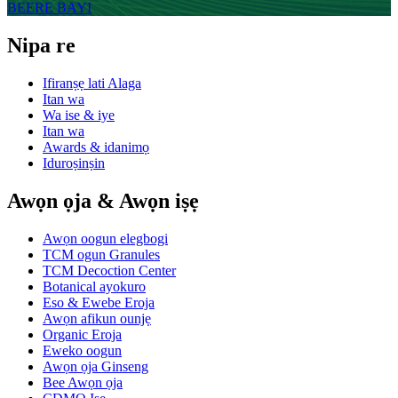
BEERE BAYI
Nipa re
Ifiranṣẹ lati Alaga
Itan wa
Wa ise & iye
Itan wa
Awards & idanimọ
Iduroṣinṣin
Awọn ọja & Awọn iṣẹ
Awọn oogun elegbogi
TCM ogun Granules
TCM Decoction Center
Botanical ayokuro
Eso & Ewebe Eroja
Awọn afikun ounjẹ
Organic Eroja
Eweko oogun
Awọn ọja Ginseng
Bee Awọn ọja