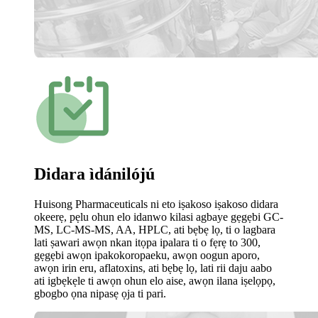
Didara ìdánilójú
Huisong Pharmaceuticals ni eto iṣakoso iṣakoso didara
okeerẹ, pẹlu ohun elo idanwo kilasi agbaye gẹgẹbi GC-
MS, LC-MS-MS, AA, HPLC, ati bẹbẹ lọ, ti o lagbara
lati ṣawari awọn nkan itọpa ipalara ti o fẹrẹ to 300,
gẹgẹbi awọn ipakokoropaeku, awọn oogun aporo,
awọn irin eru, aflatoxins, ati bẹbẹ lọ, lati rii daju aabo
ati igbẹkẹle ti awọn ohun elo aise, awọn ilana iṣelọpọ,
gbogbo ọna nipasẹ ọja ti pari.