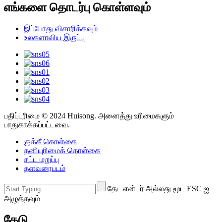
எங்களை தொடர்பு கொள்ளவும்
இப்போது விசாரிக்கவும்
உலகளாவிய இருப்பு
பதிப்புரிமை © 2024 Huisong. அனைத்து உரிமைகளும்
பாதுகாக்கப்பட்டவை.
குக்கீ கொள்கை
தனியுரிமைக் கொள்கை
சட்ட மறுப்பு
தளவரைபடம்
தேட என்டர் அல்லது மூட ESC ஐ
அழுத்தவும்
தேடு