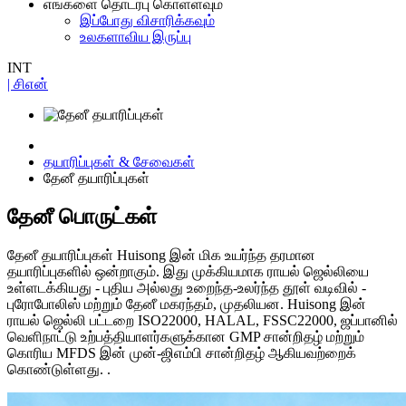
எங்களை தொடர்பு கொள்ளவும்
இப்போது விசாரிக்கவும்
உலகளாவிய இருப்பு
INT
| சிஎன்
தயாரிப்புகள் & சேவைகள்
தேனீ தயாரிப்புகள்
தேனீ பொருட்கள்
தேனீ தயாரிப்புகள் Huisong இன் மிக உயர்ந்த தரமான
தயாரிப்புகளில் ஒன்றாகும். இது முக்கியமாக ராயல் ஜெல்லியை
உள்ளடக்கியது - புதிய அல்லது உறைந்த-உலர்ந்த தூள் வடிவில் -
புரோபோலிஸ் மற்றும் தேனீ மகரந்தம், முதலியன. Huisong இன்
ராயல் ஜெல்லி பட்டறை ISO22000, HALAL, FSSC22000, ஜப்பானில்
வெளிநாட்டு உற்பத்தியாளர்களுக்கான GMP சான்றிதழ் மற்றும்
கொரிய MFDS இன் முன்-ஜிஎம்பி சான்றிதழ் ஆகியவற்றைக்
கொண்டுள்ளது. .