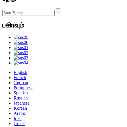
பகிரவும்
English
French
German
Portuguese
Spanish
Russian
Japanese
Korean
Arabic
Irish
Greek