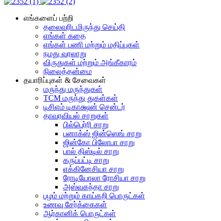
எங்களைப் பற்றி
தலைவரிடமிருந்து செய்தி
எங்கள் கதை
எங்கள் பணி மற்றும் மதிப்புகள்
நமது வரலாறு
விருதுகள் மற்றும் அங்கீகாரம்
நிலைத்தன்மை
தயாரிப்புகள் & சேவைகள்
மருந்து மருந்துகள்
TCM மருந்து துகள்கள்
டிசிஎம் டிகாக்ஷன் சென்டர்
தாவரவியல் சாறுகள்
பில்பெர்ரி சாறு
பனாக்ஸ் ஜின்ஸெங் சாறு
ஜின்கோ பிலோபா சாறு
பால் திஸ்டில் சாறு
கருப்பட்டி சாறு
எக்கினேசியா சாறு
ரோடியோலா ரோசியா சாறு
அஸ்வகந்தா சாறு
பழம் மற்றும் காய்கறி பொருட்கள்
உணவு சேர்க்கைகள்
ஆர்கானிக் பொருட்கள்