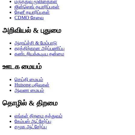
மருத்துவ மூலிகைகள்
ஜின்ஸெங் தயாரிப்புகள்
தேனீ தயாரிப்புகள்
CDMO சேவை
அறிவியல் & புதுமை
ஆராய்ச்சி & மேம்பாடு
தரத்திற்கான அர்ப்பணிப்பு
கண்டறியக்கூடிய தன்மை
ஊடக மையம்
செய்தி மையம்
Huisong பதிவுகள்
ஆவண மையம்
தொழில் & திறமை
எங்கள் திறமை தத்துவம்
கேம்பஸ் ஆட்சேர்ப்பு
சமூக ஆட்சேர்ப்பு