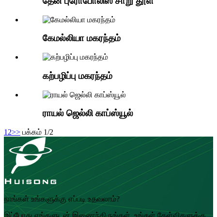
தேனீ புரோபோலிஸ் சாறு தூள்
கேமல்லியா மகரந்தம்
கற்பழிப்பு மகரந்தம்
ராயல் ஜெல்லி காப்ஸ்யூல்
1
2
>>
பக்கம் 1/2
நாங்கள் உங்களுக்கு எப்படி உதவலாம்?
இப்போது எங்களுடன் இணைந்திருங்கள், உங்கள் கேள்விகளுக்கு