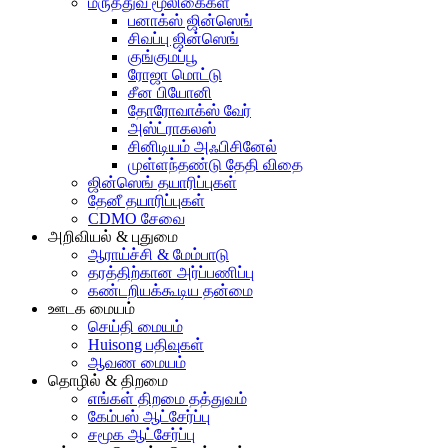
மருத்துவ மூலிகைகள்
பனாக்ஸ் ஜின்ஸெங்
சிவப்பு ஜின்ஸெங்
குங்குமப்பூ
ரோஜா மொட்டு
சீன பியோனி
தோரோவாக்ஸ் வேர்
அஸ்ட்ராகலஸ்
சினிடியம் அஃபிசினேல்
முள்ளந்தண்டு தேதி விதை
ஜின்ஸெங் தயாரிப்புகள்
தேனீ தயாரிப்புகள்
CDMO சேவை
அறிவியல் & புதுமை
ஆராய்ச்சி & மேம்பாடு
தரத்திற்கான அர்ப்பணிப்பு
கண்டறியக்கூடிய தன்மை
ஊடக மையம்
செய்தி மையம்
Huisong பதிவுகள்
ஆவண மையம்
தொழில் & திறமை
எங்கள் திறமை தத்துவம்
கேம்பஸ் ஆட்சேர்ப்பு
சமூக ஆட்சேர்ப்பு