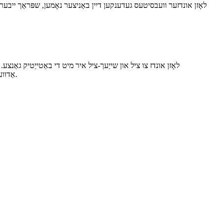
לאָזן אונדזער וועבסיטעס געדענקען דיין באַניצער נאָמען, שפּראַך ייבערהא
לאָזן אונדז צו ציל און שייַעך-ציל איר מיט די באַטייַטיק גאַנצ
אַדווערטייזמאַנץ אויף אנדערע זייטלעך. אויב איר טאָן ניט לאָזן די קיכלעך, איר וועט באַקומען גאַנצע, אָבער עס קען זיין ווייניקער באַטייַטיק פֿאַר איר.