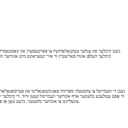
קיכלעך העלפֿן אונדז פֿאַרשטיין ווי איר ינטעראַקט מיט אונדזער וועב
געבן די וועבזייטל צו צושטעלן ימפּרוווד פאַנגקשאַנאַליטי און פּערסאַנאַלאַזיי
ווי אָפט עטלעכע בלעטער אויף אונדזער וועבזייטל זענען וויוד. די קיכלעך קען 
צוגעלייגט צו אונדזער בלעטער. ביטע טאָן אַז פאָרשטעלונג קיכלעך אַרייַננעמען פאַנגקשאַנאַל קיכלעך. פֿאַר מער אינפֿאָרמאַציע אויף פאַנגקשאַנאַל קיכלעך, ביטע אָפּשיקן צו די קיכל פּאָליטיק.