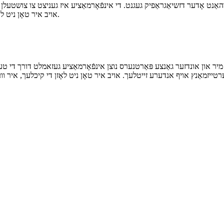
ַנט אָדער דזשיאַגראַפיק געגנט. די אינפֿאָרמאַציע איז געניצט צו צושטעלן אַ 
אויב איר טאָן ניט לאָזן די קיכלעך, עטלעכע אָדער אַלע פֿעיִקייטן קען נישט פונקציאָנירן.
ע. מיר און אונדזער גאַנצע פּאַרטנערס נוצן אינפֿאָרמאַציע געזאמלט דורך די טע