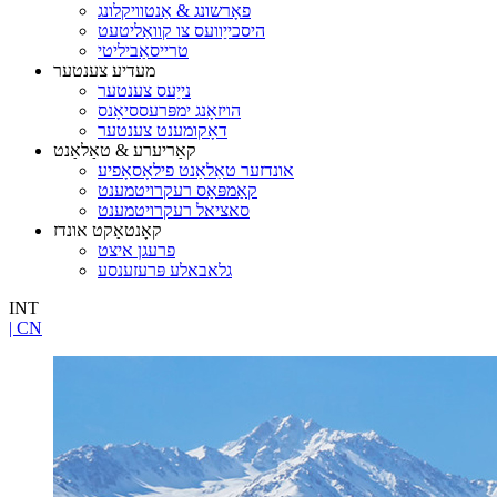
פאָרשונג & אַנטוויקלונג
היסכייַוועס צו קוואַליטעט
טרייסאַביליטי
מעדיע צענטער
נייַעס צענטער
הויזאָנג ימפּרעססיאָנס
דאָקומענט צענטער
קאַריערע & טאַלאַנט
אונדזער טאַלאַנט פילאָסאָפיע
קאַמפּאַס רעקרויטמענט
סאציאל רעקרויטמענט
קאָנטאַקט אונדז
פרעגן איצט
גלאבאלע פּרעזענסע
INT
| CN