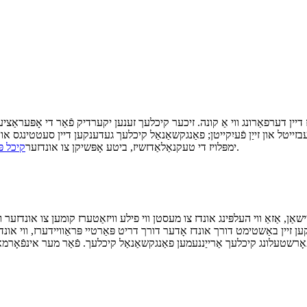
זייטל און זייַן פֿעיִקייטן; פאַנגקשאַנאַל קיכלעך געדענקען דיין סעטטינגס און
.
באַטייַטיק אינהאַלט צו איר. פֿאַר מער דעטאַילס וועגן ווי Huisong ימפּלויז די טעקנאַלאַדזשיז, ביטע אָפּשיקן צו אונדזער
קיכל פּ
שאַן, אַזאַ ווי העלפּינג אונדז צו מעסטן ווי פילע וויזאַטערז קומען צו אונדזער 
זיין באַשטימט דורך אונדז אָדער דורך דריט פּאַרטיי פּראַוויידערז, ווי אונדז