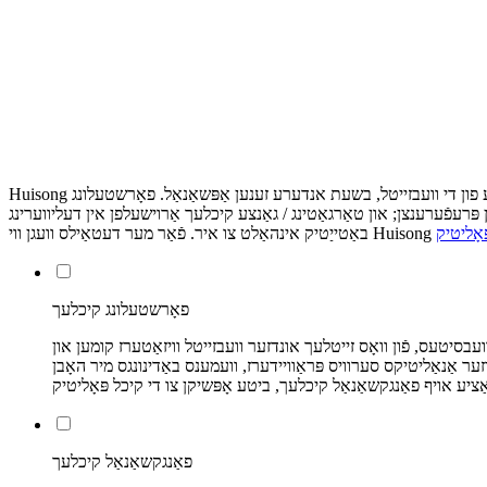
Huisong ניצט קיכלעך און ענלעך טעקנאַלאַדזשיז צו פֿאַרבעסערן און קאַסטאַמייז דיין דערפאַרונג ווי אַ קונה. זיכער קיכלעך זענען יקערדיק פֿאַר די אָפּעראַציע פון ​​די וועבזייטל, בשעת אנדערע זענען אַפּשאַנאַל. פאָרשטעלונג
 פּרעפֿערענצן; און טאַרגאַטינג / גאַנצע קיכלעך אַרוישעלפן אין דעליווערינג
אָליטיק
פאָרשטעלונג קיכלעך
וועבסיטעס, פֿון וואָס זייטלעך אונדזער וועבזייטל וויזאַטערז קומען און
ער אַנאַליטיקס סערוויס פּראַוויידערז, וועמענס באַדינונגס מיר האָבן
פאַנגקשאַנאַל קיכלעך