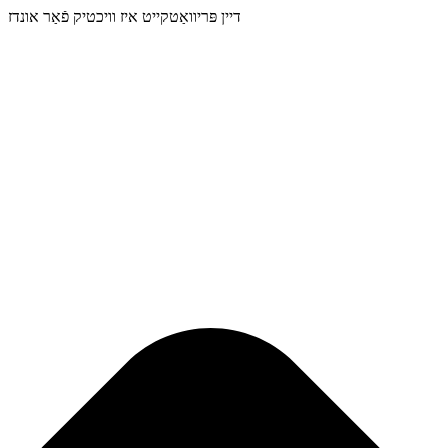
דיין פּריוואַטקייט איז וויכטיק פֿאַר אונדז