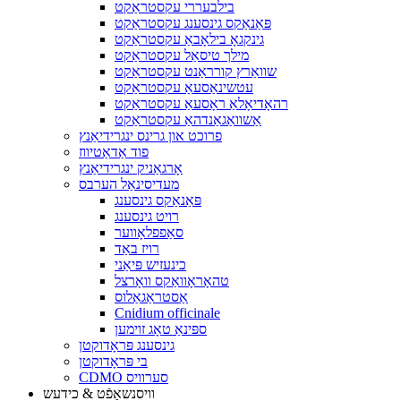
בילבעררי עקסטראַקט
פּאַנאַקס גינסענג עקסטראַקט
גינקגאָ בילאָבאַ עקסטראַקט
מילך טיסאַל עקסטראַקט
שוואַרץ קורראַנט עקסטראַקט
עטשינאַסעאַ עקסטראַקט
רהאָדיאָלאַ ראָסעאַ עקסטראַקט
אַשוואַגאַנדהאַ עקסטראַקט
פרוכט און גרינס ינגרידיאַנץ
פוד אַדאַטיווז
אָרגאַניק ינגרידיאַנץ
מעדיסינאַל הערבס
פּאַנאַקס גינסענג
רויט גינסענג
סאַפפלאָווער
רויז באַד
כינעזיש פּיאַני
טהאָראָוואַקס וואָרצל
אַסטראַגאַלוס
Cnidium officinale
ספּינאַ טאָג זוימען
גינסענג פּראָדוקטן
בי פּראָדוקטן
CDMO סערוויס
וויסנשאַפֿט & כידעש