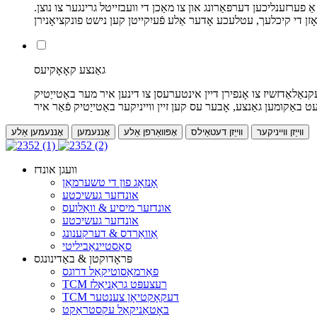
פערזענליכען דערפאַרונג און צו מאַכן די וועבזייטל גרינגער צו נוצן.
גאַנצע קאָאָקיעס
קנאַלאַדזשיז צו אָנפירן דיין אינטערעסן צו דינען איר מער באַטייַטיק
ווייַזן ווייניקער
ווייַזן דעטאַילס
אָפּוואַרפן אַלע
אָננעמען
אָננעמען אַלע
וועגן אונדז
אָנזאָג פון די טשערמאַן
אונדזער געשיכטע
אונדזער מיסיע & וואַלועס
אונדזער געשיכטע
אַוואַרדס & דערקענונג
סאַסטיינאַביליטי
פּראָדוקטן & באַדינונגס
פאַרמאַסוטיקאַל דרוגס
TCM רעצעפּט גראַניאַלז
TCM דעקאָקטיאָן צענטער
באָטאַניקאַל עקסטראַקט