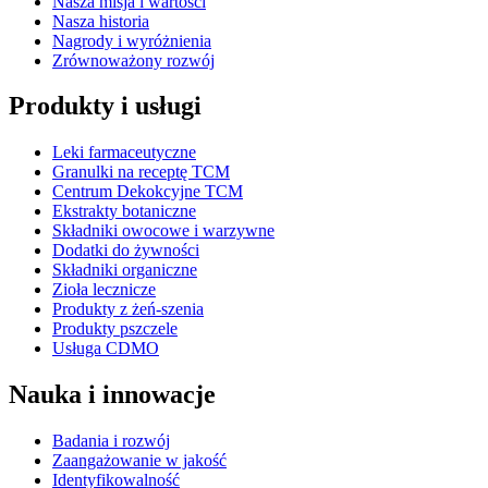
Nasza misja i wartości
Nasza historia
Nagrody i wyróżnienia
Zrównoważony rozwój
Produkty i usługi
Leki farmaceutyczne
Granulki na receptę TCM
Centrum Dekokcyjne TCM
Ekstrakty botaniczne
Składniki owocowe i warzywne
Dodatki do żywności
Składniki organiczne
Zioła lecznicze
Produkty z żeń-szenia
Produkty pszczele
Usługa CDMO
Nauka i innowacje
Badania i rozwój
Zaangażowanie w jakość
Identyfikowalność