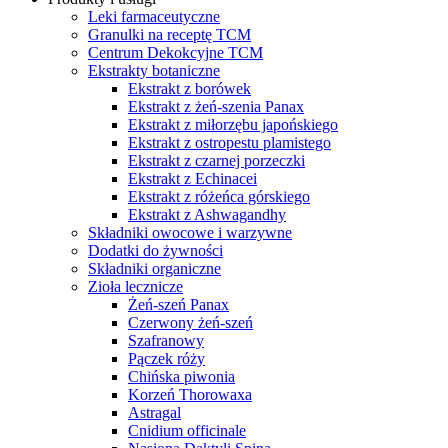
Leki farmaceutyczne
Granulki na receptę TCM
Centrum Dekokcyjne TCM
Ekstrakty botaniczne
Ekstrakt z borówek
Ekstrakt z żeń-szenia Panax
Ekstrakt z miłorzębu japońskiego
Ekstrakt z ostropestu plamistego
Ekstrakt z czarnej porzeczki
Ekstrakt z Echinacei
Ekstrakt z różeńca górskiego
Ekstrakt z Ashwagandhy
Składniki owocowe i warzywne
Dodatki do żywności
Składniki organiczne
Zioła lecznicze
Żeń-szeń Panax
Czerwony żeń-szeń
Szafranowy
Pączek róży
Chińska piwonia
Korzeń Thorowaxa
Astragal
Cnidium officinale