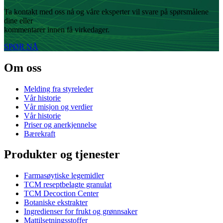
Ta kontakt med oss ​​nå og våre eksperter vil svare på spørsmålene
dine eller
kommentarer innen få virkedager.
SPØR NÅ
Om oss
Melding fra styreleder
Vår historie
Vår misjon og verdier
Vår historie
Priser og anerkjennelse
Bærekraft
Produkter og tjenester
Farmasøytiske legemidler
TCM reseptbelagte granulat
TCM Decoction Center
Botaniske ekstrakter
Ingredienser for frukt og grønnsaker
Mattilsetningsstoffer