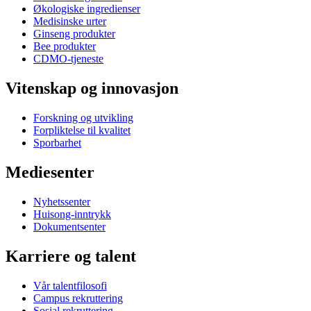
Økologiske ingredienser
Medisinske urter
Ginseng produkter
Bee produkter
CDMO-tjeneste
Vitenskap og innovasjon
Forskning og utvikling
Forpliktelse til kvalitet
Sporbarhet
Mediesenter
Nyhetssenter
Huisong-inntrykk
Dokumentsenter
Karriere og talent
Vår talentfilosofi
Campus rekruttering
Sosial rekruttering