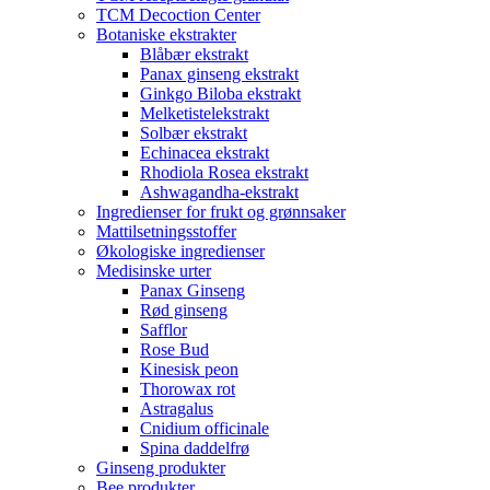
TCM Decoction Center
Botaniske ekstrakter
Blåbær ekstrakt
Panax ginseng ekstrakt
Ginkgo Biloba ekstrakt
Melketistelekstrakt
Solbær ekstrakt
Echinacea ekstrakt
Rhodiola Rosea ekstrakt
Ashwagandha-ekstrakt
Ingredienser for frukt og grønnsaker
Mattilsetningsstoffer
Økologiske ingredienser
Medisinske urter
Panax Ginseng
Rød ginseng
Safflor
Rose Bud
Kinesisk peon
Thorowax rot
Astragalus
Cnidium officinale
Spina daddelfrø
Ginseng produkter
Bee produkter