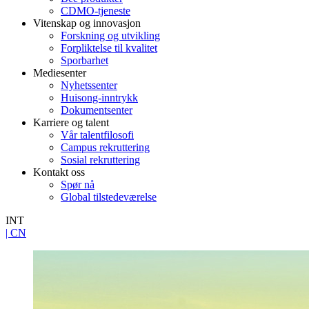
CDMO-tjeneste
Vitenskap og innovasjon
Forskning og utvikling
Forpliktelse til kvalitet
Sporbarhet
Mediesenter
Nyhetssenter
Huisong-inntrykk
Dokumentsenter
Karriere og talent
Vår talentfilosofi
Campus rekruttering
Sosial rekruttering
Kontakt oss
Spør nå
Global tilstedeværelse
INT
| CN