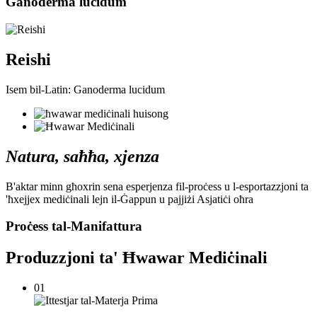
Ganoderma lucidum
Reishi
Isem bil-Latin: Ganoderma lucidum
Natura, saħħa, xjenza
B'aktar minn għoxrin sena esperjenza fil-proċess u l-esportazzjoni ta
'ħxejjex mediċinali lejn il-Ġappun u pajjiżi Asjatiċi oħra
Proċess tal-Manifattura
Produzzjoni ta' Ħwawar Mediċinali
01