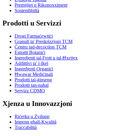
Premjijiet u Rikonoxximent
Sostenibbiltà
Prodotti u Servizzi
Drogi Farmaċewtiċi
Granuli ta' Preskrizzjoni TCM
Ċentru tad-decoction TCM
Estratti Botaniċi
Ingredjenti tal-Frott u tal-Ħxejjex
Addittivi ta' l-Ikel
Ingredjenti Organiċi
Ħwawar Mediċinali
Prodotti tal-ġinseng
Prodotti tan-naħal
Servizz CDMO
Xjenza u Innovazzjoni
Riċerka u Żvilupp
Impenn għall-Kwalità
Traċċabilità