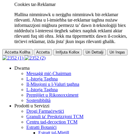
Cookies tar-Reklamar
Ħallina nimmirawk u nerġgħu nimmirawk bir-reklamar
rilevanti. Aħna u l-imsieħba tar-reklamar tagħna nużaw
informazzjoni miġbura permezz ta’ dawn it-teknoloġiji biex
niddeduċu l-interessi tiegħek sabiex naqduk reklami aktar
rilevanti fuq siti oħra. Jekk ma tippermettix dawn il-cookies,
tirċievi reklamar, iżda jista' jkun inqas rilevanti għalik.
Aċċetta Kollha
Aċċetta
Irrifjuta Kollox
Uri Dettalji
Uri Inqas
Dwarna
Messaġġ miċ-Chairman
L-Istorja Tagħna
Il-Missjoni u l-Valuri tagħna
L-Istorja Taghna
Premjijiet u Rikonoxximent
Sostenibbiltà
Prodotti u Servizzi
Drogi Farmaċewtiċi
Granuli ta' Preskrizzjoni TCM
Ċentru tad-decoction TCM
Estratti Botaniċi
Estratt tal-Mirtill