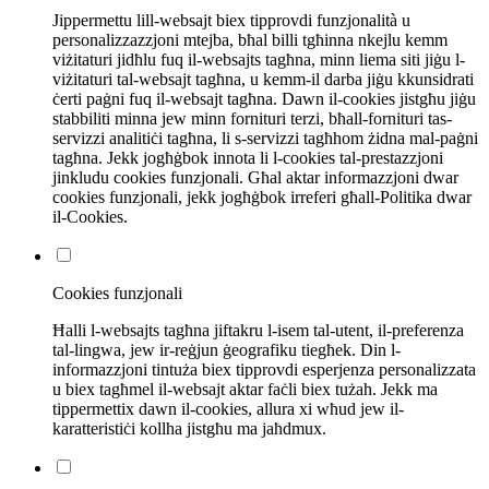
Jippermettu lill-websajt biex tipprovdi funzjonalità u
personalizzazzjoni mtejba, bħal billi tgħinna nkejlu kemm
viżitaturi jidħlu fuq il-websajts tagħna, minn liema siti jiġu l-
viżitaturi tal-websajt tagħna, u kemm-il darba jiġu kkunsidrati
ċerti paġni fuq il-websajt tagħna. Dawn il-cookies jistgħu jiġu
stabbiliti minna jew minn fornituri terzi, bħall-fornituri tas-
servizzi analitiċi tagħna, li s-servizzi tagħhom żidna mal-paġni
tagħna. Jekk jogħġbok innota li l-cookies tal-prestazzjoni
jinkludu cookies funzjonali. Għal aktar informazzjoni dwar
cookies funzjonali, jekk jogħġbok irreferi għall-Politika dwar
il-Cookies.
Cookies funzjonali
Ħalli l-websajts tagħna jiftakru l-isem tal-utent, il-preferenza
tal-lingwa, jew ir-reġjun ġeografiku tiegħek. Din l-
informazzjoni tintuża biex tipprovdi esperjenza personalizzata
u biex tagħmel il-websajt aktar faċli biex tużah. Jekk ma
tippermettix dawn il-cookies, allura xi wħud jew il-
karatteristiċi kollha jistgħu ma jaħdmux.