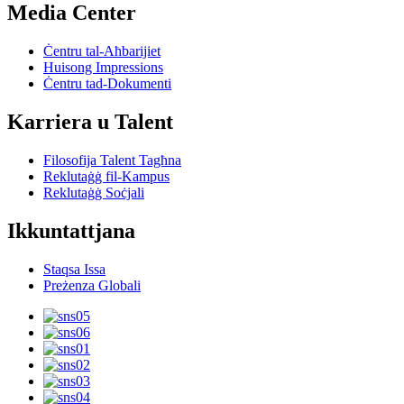
Media Center
Ċentru tal-Aħbarijiet
Huisong Impressions
Ċentru tad-Dokumenti
Karriera u Talent
Filosofija Talent Tagħna
Reklutaġġ fil-Kampus
Reklutaġġ Soċjali
Ikkuntattjana
Staqsa Issa
Preżenza Globali