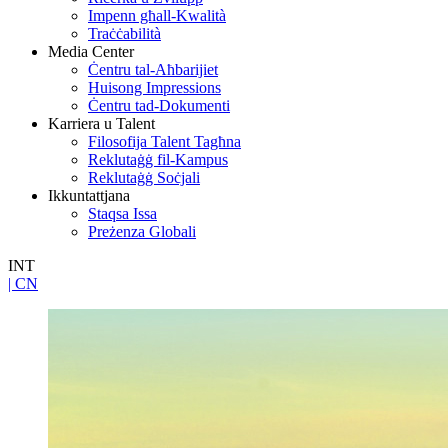
Impenn għall-Kwalità
Traċċabilità
Media Center
Ċentru tal-Aħbarijiet
Huisong Impressions
Ċentru tad-Dokumenti
Karriera u Talent
Filosofija Talent Tagħna
Reklutaġġ fil-Kampus
Reklutaġġ Soċjali
Ikkuntattjana
Staqsa Issa
Preżenza Globali
INT
| CN