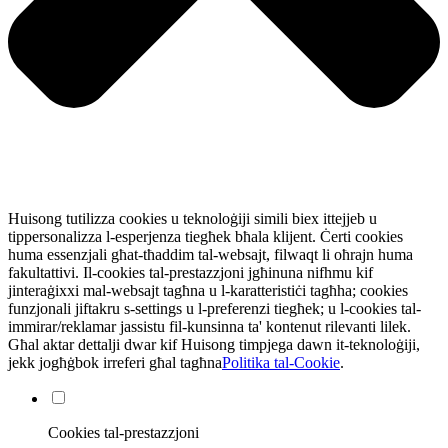
Huisong tutilizza cookies u teknoloġiji simili biex ittejjeb u
tippersonalizza l-esperjenza tiegħek bħala klijent. Ċerti cookies
huma essenzjali għat-tħaddim tal-websajt, filwaqt li oħrajn huma
fakultattivi. Il-cookies tal-prestazzjoni jgħinuna nifhmu kif
jinteraġixxi mal-websajt tagħna u l-karatteristiċi tagħha; cookies
funzjonali jiftakru s-settings u l-preferenzi tiegħek; u l-cookies tal-
immirar/reklamar jassistu fil-kunsinna ta' kontenut rilevanti lilek.
Għal aktar dettalji dwar kif Huisong timpjega dawn it-teknoloġiji,
jekk jogħġbok irreferi għal tagħna
Politika tal-Cookie
.
Cookies tal-prestazzjoni