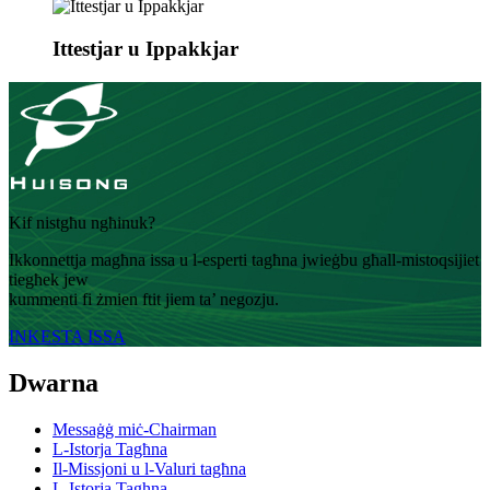
Ittestjar u Ippakkjar
Kif nistgħu ngħinuk?
Ikkonnettja magħna issa u l-esperti tagħna jwieġbu għall-mistoqsijiet
tiegħek jew
kummenti fi żmien ftit jiem ta’ negozju.
INKESTA ISSA
Dwarna
Messaġġ miċ-Chairman
L-Istorja Tagħna
Il-Missjoni u l-Valuri tagħna
L-Istorja Taghna