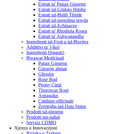
Estratt ta' Panax Ginseng
Estratt tal-Ginkgo Biloba
Estratt tal-Ħalib Thistle
Estratt tal-passolina sewda
Estratt tal-Echinacea
Estratt ta' Rhodiola Rosea
Estratt ta' Ashwagandha
Ingredjenti tal-Frott u tal-Ħxejjex
Addittivi ta' l-Ikel
Ingredjenti Organiċi
Ħwawar Mediċinali
Panax Ginseng
Ġinseng aħmar
Għosfor
Rose Bud
Peony Ċiniż
Thorowax Root
Astragalus
Cnidium officinale
Żerriegħa tad-Data Spina
Prodotti tal-ġinseng
Prodotti tan-naħal
Servizz CDMO
Xjenza u Innovazzjoni
Riċerka u Żvilupp