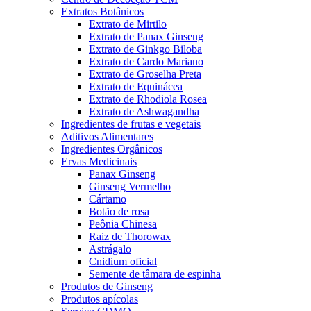
Extratos Botânicos
Extrato de Mirtilo
Extrato de Panax Ginseng
Extrato de Ginkgo Biloba
Extrato de Cardo Mariano
Extrato de Groselha Preta
Extrato de Equinácea
Extrato de Rhodiola Rosea
Extrato de Ashwagandha
Ingredientes de frutas e vegetais
Aditivos Alimentares
Ingredientes Orgânicos
Ervas Medicinais
Panax Ginseng
Ginseng Vermelho
Cártamo
Botão de rosa
Peônia Chinesa
Raiz de Thorowax
Astrágalo
Cnidium oficial
Semente de tâmara de espinha
Produtos de Ginseng
Produtos apícolas