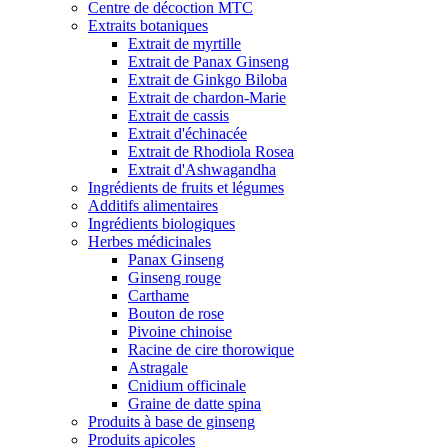
Centre de décoction MTC
Extraits botaniques
Extrait de myrtille
Extrait de Panax Ginseng
Extrait de Ginkgo Biloba
Extrait de chardon-Marie
Extrait de cassis
Extrait d'échinacée
Extrait de Rhodiola Rosea
Extrait d'Ashwagandha
Ingrédients de fruits et légumes
Additifs alimentaires
Ingrédients biologiques
Herbes médicinales
Panax Ginseng
Ginseng rouge
Carthame
Bouton de rose
Pivoine chinoise
Racine de cire thorowique
Astragale
Cnidium officinale
Graine de datte spina
Produits à base de ginseng
Produits apicoles