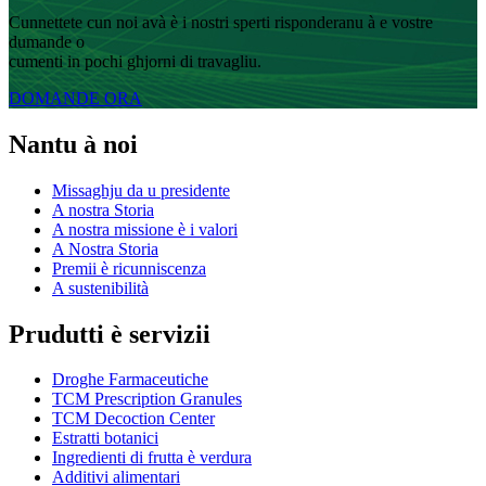
Cunnettete cun noi avà è i nostri sperti risponderanu à e vostre
dumande o
cumenti in pochi ghjorni di travagliu.
DOMANDE ORA
Nantu à noi
Missaghju da u presidente
A nostra Storia
A nostra missione è i valori
A Nostra Storia
Premii è ricunniscenza
A sustenibilità
Prudutti è servizii
Droghe Farmaceutiche
TCM Prescription Granules
TCM Decoction Center
Estratti botanici
Ingredienti di frutta è verdura
Additivi alimentari