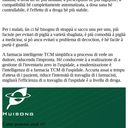
cumpatibilità hè cumplettamente automatizata, a dosa sana hè
cuntrullabile, è l'effettu di a droga hè più stabile.
Per i malati, ùn ci hè bisognu di strappà u saccu unu per unu, più
faciule per evitari di piglià a varietà sbagliata, è più comodità à piglià
a medicina; si pò ancu evitari u prublema di decoction, è hè facile à
purtà è guardà.
A farmacia intelligente TCM simplifica u prucessu di vede un
duttore, riducendu l'impronta. Hè conducente à a realizazione di a
gestione di l'inventariu zero in l'uspidale, a mudernizazione è
l'intelligenza di a farmacia TCM di l'uspidale. Accurta assai u tempu
d'attesa di i pazienti, riduce l'intensità di travagliu di i farmacisti,
migliurà l'efficienza di u travagliu di l'uspidale è u livellu di droga.
Cumu pudemu aiutà vi?