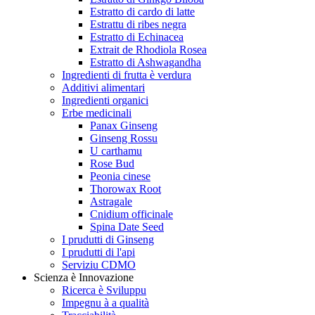
Estratto di cardo di latte
Estrattu di ribes negra
Estratto di Echinacea
Extrait de Rhodiola Rosea
Estratto di Ashwagandha
Ingredienti di frutta è verdura
Additivi alimentari
Ingredienti organici
Erbe medicinali
Panax Ginseng
Ginseng Rossu
U carthamu
Rose Bud
Peonia cinese
Thorowax Root
Astragale
Cnidium officinale
Spina Date Seed
I prudutti di Ginseng
I prudutti di l'api
Serviziu CDMO
Scienza è Innovazione
Ricerca è Sviluppu
Impegnu à a qualità