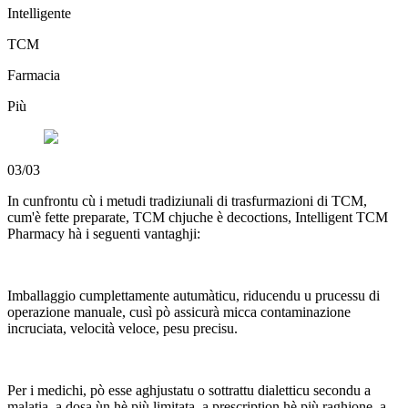
Intelligente
TCM
Farmacia
Più
03/03
In cunfrontu cù i metudi tradiziunali di trasfurmazioni di TCM,
cum'è fette preparate, TCM chjuche è decoctions, Intelligent TCM
Pharmacy hà i seguenti vantaghji:
Imballaggio cumplettamente autumàticu, riducendu u prucessu di
operazione manuale, cusì pò assicurà micca contaminazione
incruciata, velocità veloce, pesu precisu.
Per i medichi, pò esse aghjustatu o sottrattu dialetticu secondu a
malatia, a dosa ùn hè più limitata, a prescription hè più raghjone, a