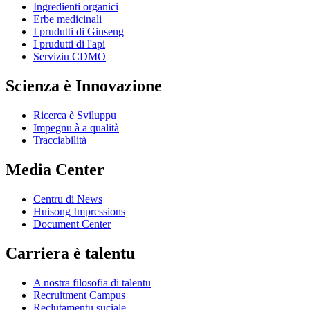
Ingredienti organici
Erbe medicinali
I prudutti di Ginseng
I prudutti di l'api
Serviziu CDMO
Scienza è Innovazione
Ricerca è Sviluppu
Impegnu à a qualità
Tracciabilità
Media Center
Centru di News
Huisong Impressions
Document Center
Carriera è talentu
A nostra filosofia di talentu
Recruitment Campus
Reclutamentu suciale