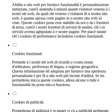
Abilita u situ web per furnisce funziunalità è persunalizazione
rinfurzata, cum'è aiutendu à misurà quanti visitatori venenu à i
nostri siti web, da quali siti venenu i visitatori di u nostru situ
web, è quantu spessu certe pagine in u nostru situ web sò
viste. Queste cookies ponu esse stabilite da noi o da i fornitori
di terzu, cum'è i nostri fornitori di servizii di analisi, chì i so
servizii avemu aghjustatu à e nostre pagine. Per piacè nutate
chì i cookies di performance includenu cookies funziunali.
Cookies funziunali
Permette à i nostri siti web di ricurdà u vostru nome
d'utilizatore, preferenza di lingua, o regione geografica.
Questa infurmazione hè aduprata per furnisce una sperienza
persunalizata è per fà u situ web più faciule d'utilizà. Se ùn
permettenu micca queste cookies, allora alcune o tutte e
funziunalità ùn ponu micca funziona.
Cookies di publicità
Permettemu di indirizzà è re-target vi cù a publicità pertinente.