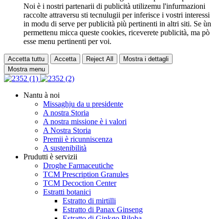
Noi è i nostri partenarii di publicità utilizemu l'infurmazioni
raccolte attraversu sti tecnulugii per inferisce i vostri interessi
in modu di serve per publicità più pertinenti in altri siti. Se ùn
permettenu micca queste cookies, riceverete publicità, ma pò
esse menu pertinenti per voi.
Accetta tuttu
Accetta
Reject All
Mostra i dettagli
Mostra menu
Nantu à noi
Missaghju da u presidente
A nostra Storia
A nostra missione è i valori
A Nostra Storia
Premii è ricunniscenza
A sustenibilità
Prudutti è servizii
Droghe Farmaceutiche
TCM Prescription Granules
TCM Decoction Center
Estratti botanici
Estratto di mirtilli
Estratto di Panax Ginseng
Estratto di Ginkgo Biloba