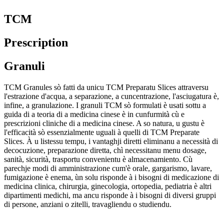
TCM
Prescription
Granuli
TCM Granules sò fatti da unicu TCM Preparatu Slices attraversu
l'estrazione d'acqua, a separazione, a cuncentrazione, l'asciugatura è,
infine, a granulazione. I granuli TCM sò formulati è usati sottu a
guida di a teoria di a medicina cinese è in cunfurmità cù e
prescrizioni cliniche di a medicina cinese. A so natura, u gustu è
l'efficacità sò essenzialmente uguali à quelli di TCM Preparate
Slices. À u listessu tempu, i vantaghji diretti eliminanu a necessità di
decocuzione, preparazione diretta, chì necessitanu menu dosage,
sanità, sicurità, trasportu convenientu è almacenamiento. Cù
parechje modi di amministrazione cum'è orale, gargarismo, lavare,
fumigazione è enema, ùn solu risponde à i bisogni di medicazione di
medicina clinica, chirurgia, ginecologia, ortopedia, pediatria è altri
dipartimenti medichi, ma ancu risponde à i bisogni di diversi gruppi
di persone, anziani o zitelli, travagliendu o studiendu.