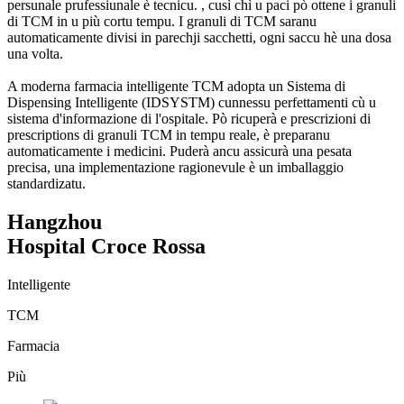
persunale prufessiunale è tecnicu. , cusì chì u paci pò ottene i granuli
di TCM in u più cortu tempu. I granuli di TCM saranu
automaticamente divisi in parechji sacchetti, ogni saccu hè una dosa
una volta.
A moderna farmacia intelligente TCM adopta un Sistema di
Dispensing Intelligente (IDSYSTM) cunnessu perfettamenti cù u
sistema d'informazione di l'ospitale. Pò ricuperà e prescrizioni di
prescriptions di granuli TCM in tempu reale, è preparanu
automaticamente i medicini. Puderà ancu assicurà una pesata
precisa, una implementazione ragionevule è un imballaggio
standardizatu.
Hangzhou
Hospital Croce Rossa
Intelligente
TCM
Farmacia
Più