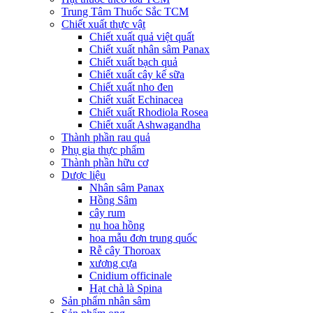
Trung Tâm Thuốc Sắc TCM
Chiết xuất thực vật
Chiết xuất quả việt quất
Chiết xuất nhân sâm Panax
Chiết xuất bạch quả
Chiết xuất cây kế sữa
Chiết xuất nho đen
Chiết xuất Echinacea
Chiết xuất Rhodiola Rosea
Chiết xuất Ashwagandha
Thành phần rau quả
Phụ gia thực phẩm
Thành phần hữu cơ
Dược liệu
Nhân sâm Panax
Hồng Sâm
cây rum
nụ hoa hồng
hoa mẫu đơn trung quốc
Rễ cây Thoroax
xương cựa
Cnidium officinale
Hạt chà là Spina
Sản phẩm nhân sâm