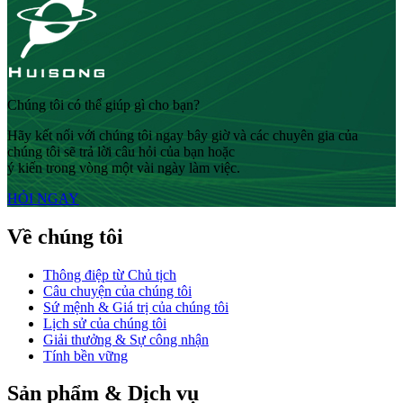
Chúng tôi có thể giúp gì cho bạn?
Hãy kết nối với chúng tôi ngay bây giờ và các chuyên gia của
chúng tôi sẽ trả lời câu hỏi của bạn hoặc
ý kiến ​​trong vòng một vài ngày làm việc.
HỎI NGAY
Về chúng tôi
Thông điệp từ Chủ tịch
Câu chuyện của chúng tôi
Sứ mệnh & Giá trị của chúng tôi
Lịch sử của chúng tôi
Giải thưởng & Sự công nhận
Tính bền vững
Sản phẩm & Dịch vụ