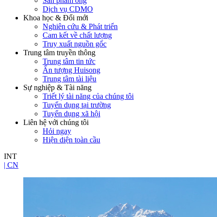
Sản phẩm ong
Dịch vụ CDMO
Khoa học & Đổi mới
Nghiên cứu & Phát triển
Cam kết về chất lượng
Truy xuất nguồn gốc
Trung tâm truyền thông
Trung tâm tin tức
Ấn tượng Huisong
Trung tâm tài liệu
Sự nghiệp & Tài năng
Triết lý tài năng của chúng tôi
Tuyển dụng tại trường
Tuyển dụng xã hội
Liên hệ với chúng tôi
Hỏi ngay
Hiện diện toàn cầu
INT
| CN