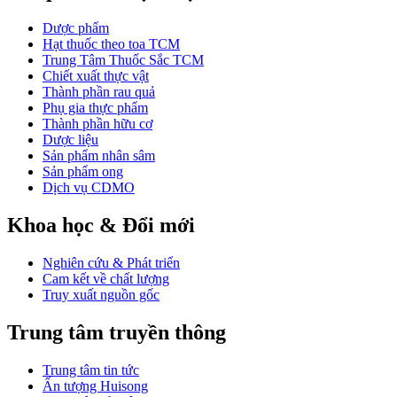
Dược phẩm
Hạt thuốc theo toa TCM
Trung Tâm Thuốc Sắc TCM
Chiết xuất thực vật
Thành phần rau quả
Phụ gia thực phẩm
Thành phần hữu cơ
Dược liệu
Sản phẩm nhân sâm
Sản phẩm ong
Dịch vụ CDMO
Khoa học & Đổi mới
Nghiên cứu & Phát triển
Cam kết về chất lượng
Truy xuất nguồn gốc
Trung tâm truyền thông
Trung tâm tin tức
Ấn tượng Huisong