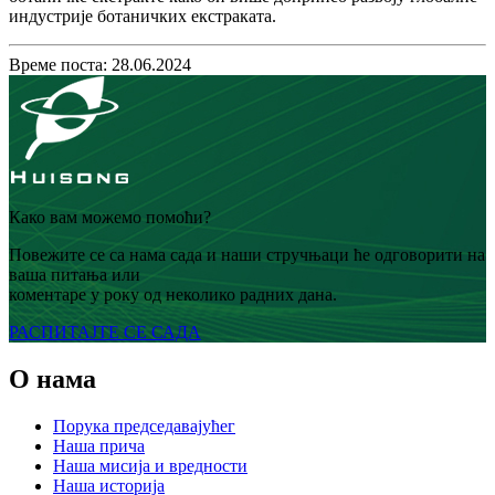
индустрије ботаничких екстраката.
Време поста: 28.06.2024
Како вам можемо помоћи?
Повежите се са нама сада и наши стручњаци ће одговорити на
ваша питања или
коментаре у року од неколико радних дана.
РАСПИТАЈТЕ СЕ САДА
О нама
Порука председавајућег
Наша прича
Наша мисија и вредности
Наша историја