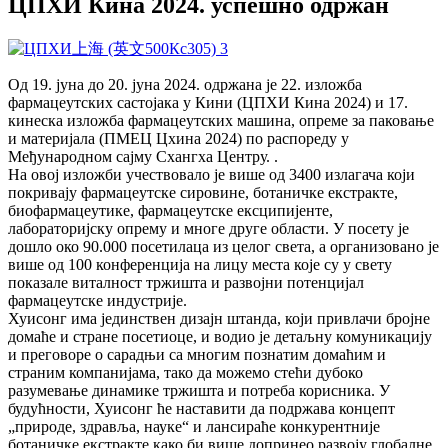
ЦПХИ Кина 2024. успешно одржан
Од 19. јуна до 20. јуна 2024. одржана је 22. изложба
фармацеутских састојака у Кини (ЦПХИ Кина 2024) и 17.
кинеска изложба фармацеутских машина, опреме за паковање
и материјала (ПМЕЦ Цхина 2024) по распореду у
Међународном сајму Схангха Центру. .
На овој изложби учествовало је више од 3400 излагача који
покривају фармацеутске сировине, ботаничке екстракте,
биофармацеутике, фармацеутске ексципијенте,
лабораторијску опрему и многе друге области. У посету је
дошло око 90.000 посетилаца из целог света, а организовано је
више од 100 конференција на лицу места које су у свету
показале виталност тржишта и развојни потенцијал
фармацеутске индустрије.
Хуисонг има јединствен дизајн штанда, који привлачи бројне
домаће и стране посетиоце, и водио је детаљну комуникацију
и преговоре о сарадњи са многим познатим домаћим и
страним компанијама, тако да можемо стећи дубоко
разумевање динамике тржишта и потреба корисника. У
будућности, Хуисонг ће наставити да подржава концепт
„природе, здравља, науке“ и лансираће конкурентније
ботаничке екстракте како би више допринео развоју глобалне