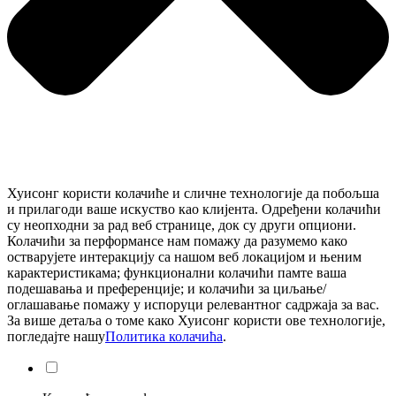
Хуисонг користи колачиће и сличне технологије да побољша
и прилагоди ваше искуство као клијента. Одређени колачићи
су неопходни за рад веб странице, док су други опциони.
Колачићи за перформансе нам помажу да разумемо како
остварујете интеракцију са нашом веб локацијом и њеним
карактеристикама; функционални колачићи памте ваша
подешавања и преференције; и колачићи за циљање/
оглашавање помажу у испоруци релевантног садржаја за вас.
За више детаља о томе како Хуисонг користи ове технологије,
погледајте нашу
Политика колачића
.