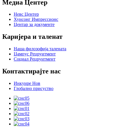
Медиа Центер
Невс Центер
Хуисонг Импрессионс
Центар за документе
Каријера и таленат
Наша филозофија талената
Цампус Рецруитмент
Социал Рецруитмент
Контактирајте нас
Инкуире Нов
Глобално присуство