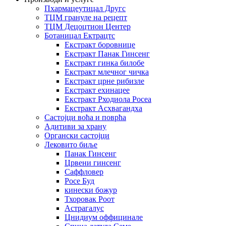
Пхармацеутицал Другс
ТЦМ грануле на рецепт
ТЦМ Децоцтион Центер
Ботаницал Ектрацтс
Екстракт боровнице
Екстракт Панак Гинсенг
Екстракт гинка билобе
Екстракт млечног чичка
Екстракт црне рибизле
Екстракт ехинацее
Екстракт Рходиола Росеа
Екстракт Асхвагандха
Састојци воћа и поврћа
Адитиви за храну
Органски састојци
Лековито биље
Панак Гинсенг
Црвени гинсенг
Саффловер
Росе Буд
кинески божур
Тхоровак Роот
Астрагалус
Цнидиум оффицинале