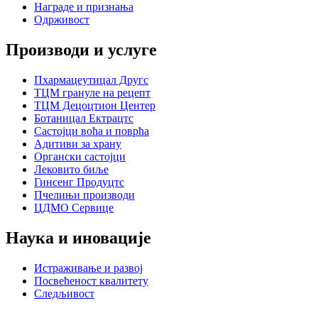
Награде и признања
Одрживост
Производи и услуге
Пхармацеутицал Другс
ТЦМ грануле на рецепт
ТЦМ Децоцтион Центер
Ботаницал Ектрацтс
Састојци воћа и поврћа
Адитиви за храну
Органски састојци
Лековито биље
Гинсенг Продуцтс
Пчелињи производи
ЦДМО Сервице
Наука и иновације
Истраживање и развој
Посвећеност квалитету
Следљивост