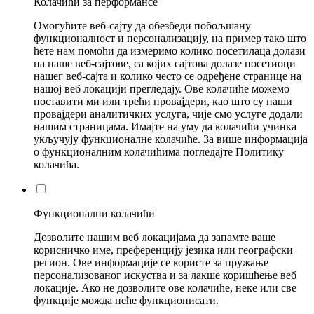
Колачићи за перформансе
Омогућите веб-сајту да обезбеди побољшану
функционалност и персонализацију, на пример тако што
ћете нам помоћи да измеримо колико посетилаца долази
на наше веб-сајтове, са којих сајтова долазе посетиоци
нашег веб-сајта и колико често се одређене странице на
нашој веб локацији прегледају. Ове колачиће можемо
поставити ми или трећи провајдери, као што су наши
провајдери аналитичких услуга, чије смо услуге додали
нашим страницама. Имајте на уму да колачићи учинка
укључују функционалне колачиће. За више информација
о функционалним колачићима погледајте Политику
колачића.
Функционални колачићи
Дозволите нашим веб локацијама да запамте ваше
корисничко име, преференцију језика или географски
регион. Ове информације се користе за пружање
персонализованог искуства и за лакше коришћење веб
локације. Ако не дозволите ове колачиће, неке или све
функције можда неће функционисати.