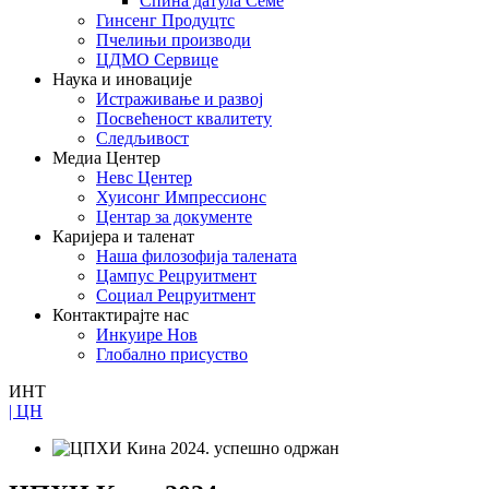
Спина датула Семе
Гинсенг Продуцтс
Пчелињи производи
ЦДМО Сервице
Наука и иновације
Истраживање и развој
Посвећеност квалитету
Следљивост
Медиа Центер
Невс Центер
Хуисонг Импрессионс
Центар за документе
Каријера и таленат
Наша филозофија талената
Цампус Рецруитмент
Социал Рецруитмент
Контактирајте нас
Инкуире Нов
Глобално присуство
ИНТ
| ЦН