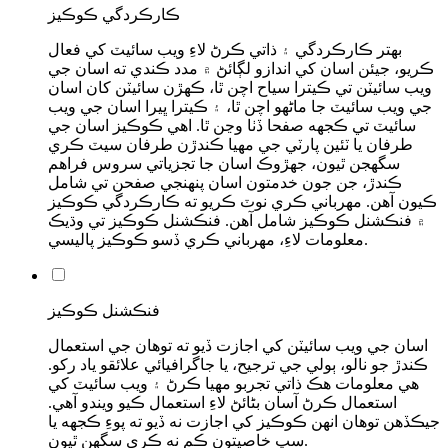
ڪارڪردگي ڪوڪيز
بهتر ڪارڪردگي ۽ ذاتي ڪرڻ لاءِ ويب سائيٽ کي فعال
ڪريو، جيئن اسان کي اندازو لڳائڻ ۾ مدد ڪندي ته اسان جي
ويب سائيٽن تي ڪيترا سياح اچن ٿا، ڪهڙن سائيٽن کان اسان
جي ويب سائيٽ جا ماڻهو اچن ٿا، ۽ ڪيترا ڀيرا اسان جي ويب
سائيٽ تي ڪجهه صفحا ڏٺا وڃن ٿا. اهي ڪوڪيز اسان جي
طرفان يا ٽئين پارٽي جي مهيا ڪندڙن طرفان سيٽ ڪري
سگهجن ٿيون، جهڙوڪ اسان جا تجزياتي سروس فراهم
ڪندڙ، جن جون خدمتون اسان پنهنجي صفحن تي شامل
ڪيون آهن. مهرباني ڪري نوٽ ڪريو ته ڪارڪردگي ڪوڪيز
۾ فنڪشنل ڪوڪيز شامل آهن. فنڪشنل ڪوڪيز تي وڌيڪ
معلومات لاءِ، مهرباني ڪري ڏسو ڪوڪيز پاليسي.
فنڪشنل ڪوڪيز
اسان جي ويب سائيٽن کي اجازت ڏيو ته توهان جي استعمال
ڪندڙ جو نالو، ٻولي جي ترجيح، يا جاگرافيائي علائقو ياد رکو.
هي معلومات هڪ ذاتي تجربو مهيا ڪرڻ ۽ ويب سائيٽ کي
استعمال ڪرڻ آسان بڻائڻ لاءِ استعمال ڪيو ويندو آهي.
جيڪڏهن توهان انهن ڪوڪيز کي اجازت نه ڏيو ته پوءِ ڪجهه يا
سڀ خاصيتون ڪم نه ڪري سگھن ٿيون.