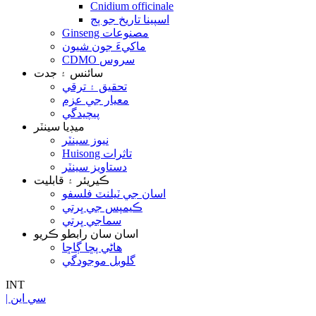
Cnidium officinale
اسپينا تاريخ جو ٻج
Ginseng مصنوعات
ماکيءَ جون شيون
CDMO سروس
سائنس ۽ جدت
تحقيق ۽ ترقي
معيار جي عزم
پيچيدگي
ميڊيا سينٽر
نيوز سينٽر
Huisong تاثرات
دستاويز سينٽر
ڪيريئر ۽ قابليت
اسان جي ٽيلنٽ فلسفو
ڪيمپس جي ڀرتي
سماجي ڀرتي
اسان سان رابطو ڪريو
هاڻي پڇا ڳاڇا
گلوبل موجودگي
INT
| سي اين