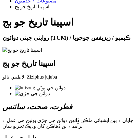
مصنوعات ۽ خدمتون
اسپينا تاريخ جو ٻج
اسپينا تاريخ جو ٻج
روايتي چيني دوائون (TCM) / ڪيمپو / زيزيفس جوجوبا
اسپينا تاريخ جو ٻج
لاطيني نالو: Ziziphus jujuba
فطرت، صحت، سائنس
جاپان ۽ ٻين ايشيائي ملڪن ڏانهن دوائن جي جڙي ٻوٽين جي عمل ۽
برآمد ۾ ٻن ڏهاڪن کان وڌيڪ تجربو سان
پيداوار جي عمل