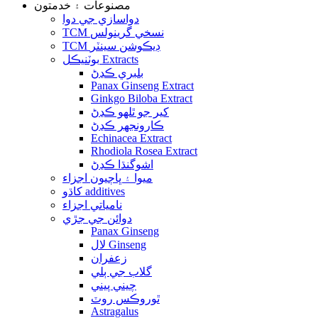
مصنوعات ۽ خدمتون
دواسازي جي دوا
TCM نسخي گرينولس
TCM ڊيڪوشن سينٽر
بوٽنيڪل Extracts
بلبري ڪڍڻ
Panax Ginseng Extract
Ginkgo Biloba Extract
کير جو ٿلهو ڪڍڻ
ڪارونجهر ڪڍڻ
Echinacea Extract
Rhodiola Rosea Extract
اشوگنڌا ڪڍڻ
ميوا ۽ ڀاڄيون اجزاء
کاڌو additives
نامياتي اجزاء
دوائن جي جڙي
Panax Ginseng
لال Ginseng
زعفران
گلاب جي ٻلي
چيني پيني
ٿوروڪس روٽ
Astragalus