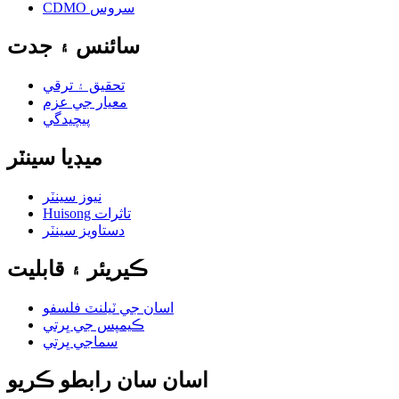
CDMO سروس
سائنس ۽ جدت
تحقيق ۽ ترقي
معيار جي عزم
پيچيدگي
ميڊيا سينٽر
نيوز سينٽر
Huisong تاثرات
دستاويز سينٽر
ڪيريئر ۽ قابليت
اسان جي ٽيلنٽ فلسفو
ڪيمپس جي ڀرتي
سماجي ڀرتي
اسان سان رابطو ڪريو