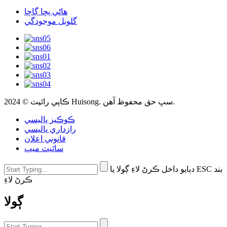
هاڻي پڇا ڳاڇا
گلوبل موجودگي
ڪاپي رائيٽ © 2024 Huisong. سڀ حق محفوظ آهن.
ڪوڪيز پاليسي
رازداري پاليسي
قانوني اعلان
سائيٽ ميپ
دٻايو داخل ڪرڻ لاءِ ڳولا يا ESC بند
ڪرڻ لاءِ
ڳولا