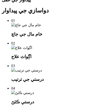
دواسازي جي پيداوار
01
خام مال جي جاچ
02
اڳواٽ علاج
03
درستي جي ترتيب
04
درستي ڪٽڻ