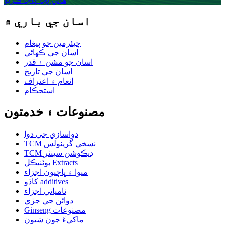
اسان جي باري ۾
چيئرمين جو پيغام
اسان جي ڪهاڻي
اسان جو مشن ۽ قدر
اسان جي تاريخ
انعام ۽ اعتراف
استحڪام
مصنوعات ۽ خدمتون
دواسازي جي دوا
TCM نسخي گرينولس
TCM ڊيڪوشن سينٽر
بوٽنيڪل Extracts
ميوا ۽ ڀاڄيون اجزاء
کاڌو additives
نامياتي اجزاء
دوائن جي جڙي
Ginseng مصنوعات
ماکيءَ جون شيون