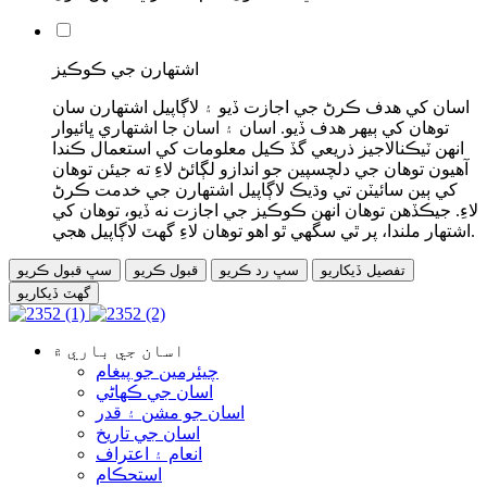
اشتهارن جي ڪوڪيز
اسان کي ھدف ڪرڻ جي اجازت ڏيو ۽ لاڳاپيل اشتهارن سان
توھان کي ٻيهر ھدف ڏيو. اسان ۽ اسان جا اشتهاري ڀائيوار
انهن ٽيڪنالاجيز ذريعي گڏ ڪيل معلومات کي استعمال ڪندا
آهيون توهان جي دلچسپين جو اندازو لڳائڻ لاءِ ته جيئن توهان
کي ٻين سائيٽن تي وڌيڪ لاڳاپيل اشتهارن جي خدمت ڪرڻ
لاءِ. جيڪڏهن توهان انهن ڪوڪيز جي اجازت نه ڏيو، توهان کي
اشتهار ملندا، پر ٿي سگهي ٿو اهو توهان لاءِ گهٽ لاڳاپيل هجي.
تفصيل ڏيکاريو
سڀ رد ڪريو
قبول ڪريو
سڀ قبول ڪريو
گهٽ ڏيکاريو
اسان جي باري ۾
چيئرمين جو پيغام
اسان جي ڪهاڻي
اسان جو مشن ۽ قدر
اسان جي تاريخ
انعام ۽ اعتراف
استحڪام