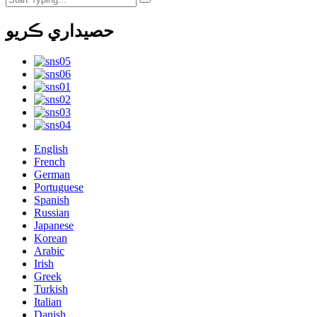
حصيداري ڪريو
English
French
German
Portuguese
Spanish
Russian
Japanese
Korean
Arabic
Irish
Greek
Turkish
Italian
Danish