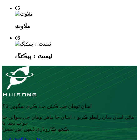
05
ملاوٽ
06
ٽيسٽ ۽ پيڪنگ
اسان توهان جي ڪيئن مدد ڪري سگهون ٿا؟
ھاڻي اسان سان رابطو ڪريو ۽ اسان جا ماهر توھان جي سوالن جا
جواب ڏيندا يا
ڪجھ ڪاروباري ڏينهن اندر تبصرا.
ھاڻي پڇا ڳاڇا ڪريو