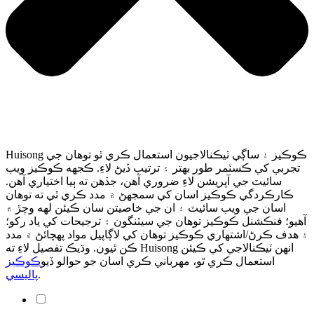
Huisong ڪوڪيز ۽ ساڳي ٽيڪنالاجيون استعمال ڪري ٿو توهان جي
تجربي کي ڪسٽمر طور بهتر ۽ ترتيب ڏيڻ لاءِ. ڪجهه ڪوڪيز ويب
سائيٽ جي آپريشن لاءِ ضروري آهن، جڏهن ته ٻيا اختياري آهن.
ڪارڪردگي ڪوڪيز اسان کي سمجهڻ ۾ مدد ڪري ٿي ته توهان
اسان جي ويب سائيٽ ۽ ان جي خاصيتن سان ڪيئن لهه وچڙ ۾
آهيو؛ فنڪشنل ڪوڪيز توهان جي سيٽنگون ۽ ترجيحات کي ياد رکو؛
۽ ھدف ڪرڻ/اشتهاري ڪوڪيز توهان کي لاڳاپيل مواد پهچائڻ ۾ مدد
ڪن ٿيون. وڌيڪ تفصيل لاءِ ته Huisong انهن ٽيڪنالاجي کي ڪيئن
استعمال ڪري ٿو، مهرباني ڪري اسان جو حوالو ڏيو
ڪوڪيز
.
پاليسي