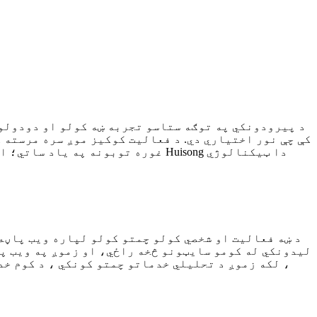
کې چې نور اختیاري دي. د فعالیت کوکیز موږ سره مرسته 
غوره توبونه په یاد ساتي؛ او په 
د ښه فعالیت او شخصي کولو چمتو کولو لپاره ویب پاڼه
لیدونکي له کومو سایټونو څخه راځي، او زموږ په ویب پا
، لکه زموږ د تحلیلي خدماتو چمتو کونکي ، د کوم خد