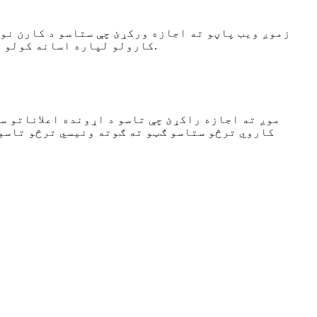
زموږ ویب پاڼو ته اجازه ورکړئ چې ستاسو د کارن نوم
کارولو لپاره اسانه کولو لپاره کارول کیږي. که تاسو دې کوکیز ته اجازه نه ورکوئ، نو ځینې یا ټولې ځانګړتیاوې ممکن کار ونه کړي.
موږ ته اجازه راکړئ چې تاسو د اړونده اعلاناتو سر
کاروي ترڅو ستاسو ګټو ته ګوته ونیسي ترڅو تاسو 