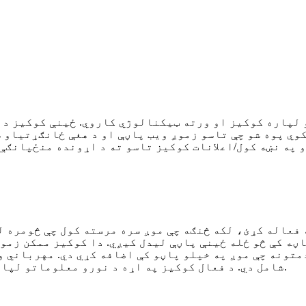
کوي پوه شو چې تاسو زموږ ویب پاڼې او د هغې ځانګړتیاو
نښه کول/اعلانات کوکیز تاسو ته د اړونده منځپانګې په رسولو کې 
 فعاله کړئ، لکه څنګه چې موږ سره مرسته کول چې څومره ل
ڼه کې څو ځله ځینې پاڼې لیدل کیږي. دا کوکیز ممکن زموږ
متونه چې موږ په خپلو پاڼو کې اضافه کړي دي. مهرباني 
شامل دي. د فعال کوکیز په اړه د نورو معلوماتو لپاره، مهرباني وکړئ د کوکي پالیسي ته مراجعه وکړئ.