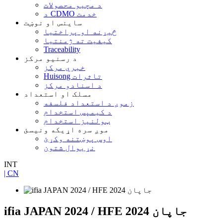
د مچیو محصولات
د CDMO خدمت
ساینس او ​​نوښت
څیړنه او پراختیا
کیفیت ته ژمنتیا
Traceability
د رسنیو مرکز
خبري مرکز
Huisong تاثرات
د اسنادو مرکز
مسلک او استعداد
زموږ د استعداد فلسفه
د کیمپس استخدام
ټولنیز استخدام
موږ سره اړیکه ونیسئ
اوس پوښتنه وکړئ
نړیوال شتون
INT
| CN
ifia JAPAN 2024 / HFE جاپان 2024