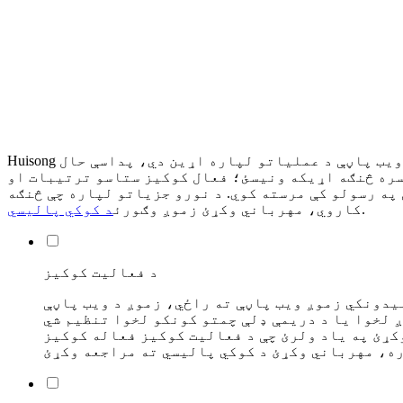
Huisong د پیرودونکي په توګه ستاسو تجربه ښه کولو او دودولو لپاره کوکیز او ورته ټیکنالوژي کاروي. ځینې ​​​​کوکیز د ویب پاڼې د عملیاتو لپاره اړین دي، پداسې حال
 سره څنګه اړیکه ونیسئ؛ فعال کوکیز ستاسو ترتیبات او
مرسته کوي. د نورو جزیاتو لپاره چې څنګه Huisong دا ټیکنالوژي
.
کاروي، مهرباني وکړئ زموږ وګورئ
د کوکي پالیسي
د فعالیت کوکیز
یدونکي زموږ ویب پاڼې ته راځي، زموږ د ویب پاڼې
 لخوا یا د دریمې ډلې چمتو کونکو لخوا تنظیم شي
وکړئ په یاد ولرئ چې د فعالیت کوکیز فعاله کوکیز