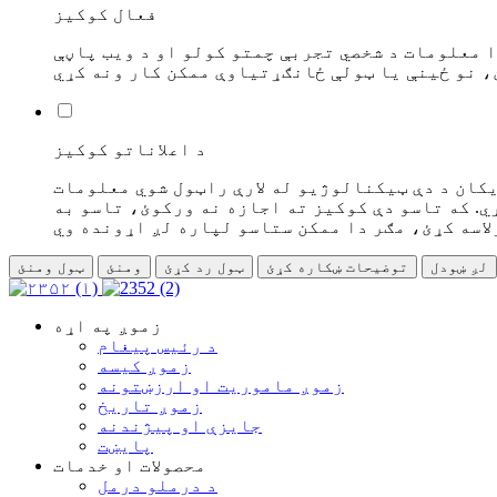
فعال کوکیز
ا معلومات د شخصي تجربې چمتو کولو او د ویب پاڼې
د اعلاناتو کوکیز
یکان د دې ټیکنالوژیو له لارې راټول شوي معلومات
. که تاسو دې کوکیز ته اجازه نه ورکوئ، تاسو به
لږ ښودل
توضیحات ښکاره کړئ
ټول رد کړئ
ومنئ
ټول ومنئ
زموږ په اړه
د رئیس پیغام
زموږ کیسه
زموږ ماموریت او ارزښتونه
زموږ تاریخ
جایزې او پیژندنه
پایښت
محصولات او خدمات
د درملو درمل