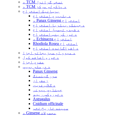
د TCM نسخې ګرانول
د TCM د پاکولو مرکز
بوټانیک استخراج
د بلبیري استخراج
د Panax Ginseng استخراج
د جینکو بیلوبا استخراج
د شیدو تیسټل استخراج
د تور کرینټ استخراج
د Echinacea استخراج
Rhodiola Rosea استخراج
د اشواګانده استخراج
د میوو او سبزیجاتو اجزا
د خوړو اضافه کول
عضوي اجزا
د درملو بوټي
Panax Ginseng
سور ګینسنګ
زعفران
د ګلاب غوټۍ
چینایي پیونی
د توروکس ریښه
Astragalus
Cnidium officinale
سپینه تاریخ تخم
د Ginseng محصولات