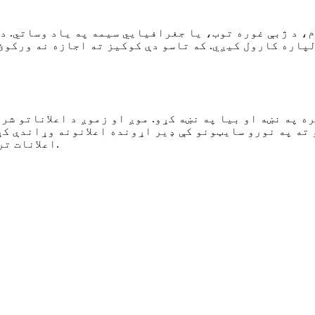
، د ژبې غوره توب، یا جغرافیایي سیمه په یاد وساتي. د
ه په نښه او بیا په نښه کړو. موږ او زموږ د اعلاناتو شر
ته په نورو سایټونو کې ډیر اړونده اعلانونه وړاندې کړي
اعلانات ترلاسه کړئ، مګر دا ممکن ستاسو لپاره لږ اړونده وي.