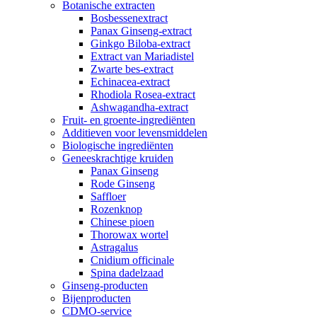
Botanische extracten
Bosbessenextract
Panax Ginseng-extract
Ginkgo Biloba-extract
Extract van Mariadistel
Zwarte bes-extract
Echinacea-extract
Rhodiola Rosea-extract
Ashwagandha-extract
Fruit- en groente-ingrediënten
Additieven voor levensmiddelen
Biologische ingrediënten
Geneeskrachtige kruiden
Panax Ginseng
Rode Ginseng
Saffloer
Rozenknop
Chinese pioen
Thorowax wortel
Astragalus
Cnidium officinale
Spina dadelzaad
Ginseng-producten
Bijenproducten
CDMO-service