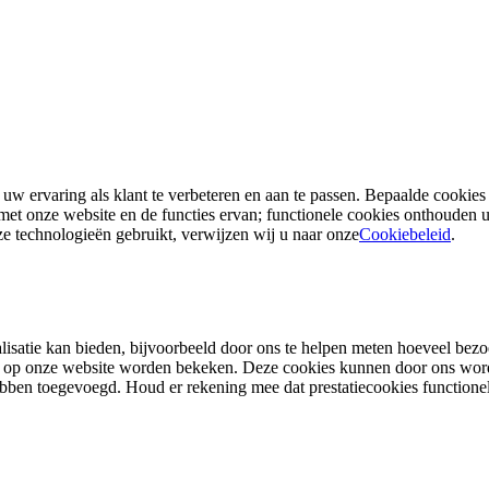
w ervaring als klant te verbeteren en aan te passen. Bepaalde cookies z
 met onze website en de functies ervan; functionele cookies onthouden 
ze technologieën gebruikt, verwijzen wij u naar onze
Cookiebeleid
.
nalisatie kan bieden, bijvoorbeeld door ons te helpen meten hoeveel be
s op onze website worden bekeken. Deze cookies kunnen door ons worde
ebben toegevoegd. Houd er rekening mee dat prestatiecookies function