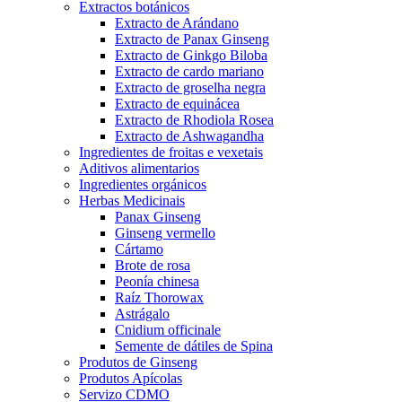
Extractos botánicos
Extracto de Arándano
Extracto de Panax Ginseng
Extracto de Ginkgo Biloba
Extracto de cardo mariano
Extracto de groselha negra
Extracto de equinácea
Extracto de Rhodiola Rosea
Extracto de Ashwagandha
Ingredientes de froitas e vexetais
Aditivos alimentarios
Ingredientes orgánicos
Herbas Medicinais
Panax Ginseng
Ginseng vermello
Cártamo
Brote de rosa
Peonía chinesa
Raíz Thorowax
Astrágalo
Cnidium officinale
Semente de dátiles de Spina
Produtos de Ginseng
Produtos Apícolas
Servizo CDMO